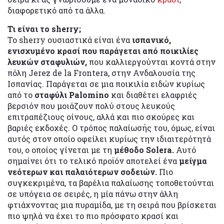
διαφορετικό από τα άλλα.
Τι είναι το sherry;
Το sherry ουσιαστικά είναι ένα
ισπανικό,
ενισχυμένο κρασί που παράγεται από ποικιλίες
λευκών σταφυλιών,
που καλλιεργούνται κοντά στην
πόλη Jerez de la Frontera, στην Ανδαλουσία της
Ισπανίας. Παράγεται σε μια ποικιλία ειδών κυρίως
από το
σταφύλι Palomino
και διαθέτει ελαφριές
βερσιόν που μοιάζουν πολύ στους λευκούς
επιτραπέζιους οίνους, αλλά και πιο σκούρες και
βαριές εκδοχές. Ο τρόπος παλαίωσής του, όμως, είναι
αυτός στον οποίο οφείλει κυρίως την ιδιαιτερότητά
του, ο οποίος γίνεται με τη
μέθοδο Solera.
Αυτό
σημαίνει ότι το τελικό προϊόν αποτελεί ένα
μείγμα
νεότερων και παλαιότερων σοδειών.
Πιο
συγκεκριμένα, τα βαρέλια παλαίωσης τοποθετούνται
σε υπόγεια σε σειρές, η μία πάνω στην άλλη
φτιάχνοντας μια πυραμίδα, με τη σειρά που βρίσκεται
πιο ψηλά να έχει το πιο πρόσφατο κρασί και