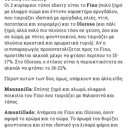
Οι 2 κυρίαρχοι τύποι sherry είναι το
Fino
(πολύ ξηρό
με ελαφρύ σώμα και έντονο χαρακτήρα αμυγδάλου,
που ταιριάζει ιδανικά με αμύγδαλα, ελιές, ντιπ,
πατατάκια και χοιρομέρι) και το
Oloroso
(και πάλι
ξηρό, αλλά πολύ πιο πλούσιο τόσο σε γεύση, όσο και
σε σώμα, με νότες φουντουκιού, που ταιριάζει με
πλούσια κρεατικά και αρωματικά τυριά). Αν ο
οινοπαραγωγός προσανατολίζεται προς το Fino,
προστίθεται αλκοόλ μέχρι να φτάσει περίπου το 15-
17%. Στο Oloroso, ο στόχος είναι η περιεκτικότητα σε
αλκοόλ να φτάνει το 18-22%.
Πέραν αυτών των δύο, όμως, υπάρχουν και άλλα είδη:
Manzanilla:
Επίσης ξηρό και χλωμό, ελαφριά
ποικιλία του Fino που ταιριάζει με θαλασσινά και
τάπας.
Amontillado:
Ανάμεσα σε Fino και Oloroso, όσον
αφορά το χρώμα και το σώμα. Το άρωμά του θυμίζει
φουντούκια και είναι ιδανικό για λιπαρά ψάρια και