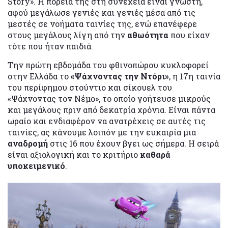
Story». Η πορεία της στη συνέχεια είναι γνωστή,
αφού μεγάλωσε γενιές και γενιές μέσα από τις
μεστές σε νοήματα ταινίες της, ενώ επανέφερε
στους μεγάλους λίγη από την
αθωότητα
που είχαν
τότε που ήταν παιδιά.
Την πρώτη εβδομάδα του φθινοπώρου κυκλοφορεί
στην Ελλάδα το
«Ψάχνοντας την Ντόρι»
, η 17η ταινία
του περίφημου στούντιο και σίκουελ του
«Ψάχνοντας τον Νέμο», το οποίο γοήτευσε μικρούς
και μεγάλους πριν από δεκατρία χρόνια. Είναι πάντα
ωραίο και ενδιαφέρον να ανατρέχεις σε αυτές τις
ταινίες, ας κάνουμε λοιπόν με την ευκαιρία μια
αναδρομή
στις 16 που έχουν βγει ως σήμερα. Η σειρά
είναι αξιολογική και το κριτήριο
καθαρά
υποκειμενικό
.