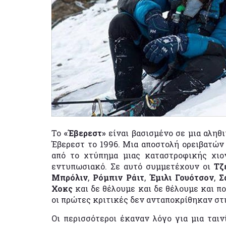
Το
«Έβερεστ»
είναι βασισμένο σε μια αληθι
Έβερεστ το 1996. Μια αποστολή ορειβατών
από το χτύπημα μιας καταστροφικής χιον
εντυπωσιακό. Σε αυτό συμμετέχουν οι
Τζ
Μπρόλιν
,
Ρόμπιν Ράιτ
,
Έμιλι Γουότσον
,
Σ
Χοκς
και δε θέλουμε και δε θέλουμε και π
οι πρώτες κριτικές δεν ανταποκρίθηκαν στ
Οι περισσότεροι έκαναν λόγο για μια ται