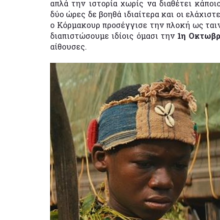
απλά την ιστορία χωρίς να διαθέτει κάποι
δύο ώρες δε βοηθά ιδιαίτερα και οι ελάχισ
ο Κόρμακουρ προσέγγισε την πλοκή ως ταινί
διαπιστώσουμε ιδίοις όμασι την
1η Οκτωβρ
αίθουσες.