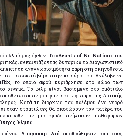
πό αλλού μας ήρθαν. Το
«Beasts of No Nation»
του
ιτικές, εγκαινιάζοντας δυναμικά το Διαγωνιστικό
 απέκτησε αναγνωρισιμότητα χάρη στη σκηνοθεσία
ι το πιο σωστό βήμα στην καριέρα του. Ανέλαβε να
flix
, το οποίο αφού κυριάρχησε στο χώρο των
ο σινεμά. Το φιλμ είναι βασισμένο στο ομότιτλο
τοποθετείται σε μια φανταστική χώρα της Δυτικής
όλεμος. Κατά τη διάρκεια του πολέμου ένα νεαρό
εται όταν στρατιώτες θα σκοτώσουν τον πατέρα του
νσωματωθεί σε μια ομάδα ανήλικων μισθοφόρων
Ίντρις Έλμπα
.
ερμένου
Άμπραχαμ Ατά
αποθεώθηκαν από τους