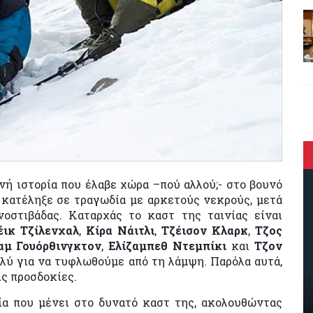
νή ιστορία που έλαβε χώρα –πού αλλού;- στο βουνό
 κατέληξε σε τραγωδία με αρκετούς νεκρούς, μετά
οστιβάδας. Καταρχάς το καστ της ταινίας είναι
έικ Τζίλενχαλ
,
Κίρα Νάιτλι
,
Τζέισον Κλαρκ
,
Τζος
αμ Γουόρθινγκτον
,
Ελίζαμπεθ Ντεμπίκι
και
Τζον
ολύ για να τυφλωθούμε από τη λάμψη. Παρόλα αυτά,
ις προσδοκίες.
νία που μένει στο δυνατό καστ της, ακολουθώντας