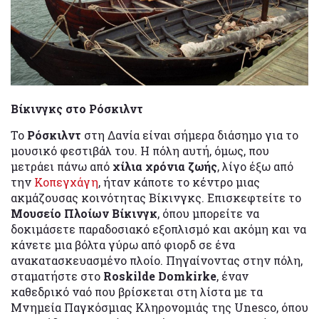
Βίκινγκς στο Ρόσκιλντ
Το
Ρόσκιλντ
στη Δανία είναι σήμερα διάσημο για το
μουσικό φεστιβάλ του. Η πόλη αυτή, όμως, που
μετράει πάνω από
χίλια χρόνια ζωής
, λίγο έξω από
την
Κοπεγχάγη
, ήταν κάποτε το κέντρο μιας
ακμάζουσας κοινότητας Βίκινγκς. Επισκεφτείτε το
Μουσείο Πλοίων Βίκινγκ
, όπου μπορείτε να
δοκιμάσετε παραδοσιακό εξοπλισμό και ακόμη και να
κάνετε μια βόλτα γύρω από φιορδ σε ένα
ανακατασκευασμένο πλοίο. Πηγαίνοντας στην πόλη,
σταματήστε στο
Roskilde Domkirke
, έναν
καθεδρικό ναό που βρίσκεται στη λίστα με τα
Μνημεία Παγκόσμιας Κληρονομιάς της Unesco, όπου