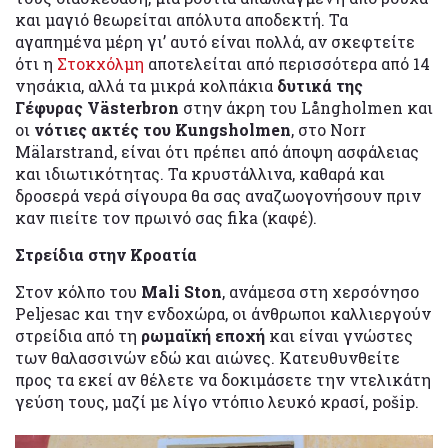
και μαγιό θεωρείται απόλυτα αποδεκτή. Τα
αγαπημένα μέρη γι’ αυτό είναι πολλά, αν σκεφτείτε
ότι η
Στοκχόλμη
αποτελείται από περισσότερα από 14
νησάκια, αλλά τα μικρά κολπάκια
δυτικά της
Γέφυρας Västerbron
στην άκρη του Långholmen και
οι
νότιες ακτές του Kungsholmen
, στο Norr
Mälarstrand, είναι ότι πρέπει από άποψη ασφάλειας
και ιδιωτικότητας. Τα κρυστάλλινα, καθαρά και
δροσερά νερά σίγουρα θα σας αναζωογονήσουν πριν
καν πιείτε τον πρωινό σας fika (καφέ).
Στρείδια στην Κροατία
Στον κόλπο του
Mali Ston
, ανάμεσα στη χερσόνησο
Peljesac και την ενδοχώρα, οι άνθρωποι καλλιεργούν
στρείδια από τη
ρωμαϊκή εποχή
και είναι γνώστες
των θαλασσινών εδώ και αιώνες. Κατευθυνθείτε
προς τα εκεί αν θέλετε να δοκιμάσετε την ντελικάτη
γεύση τους, μαζί με λίγο ντόπιο λευκό κρασί, pošip.