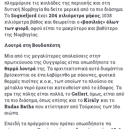
πλημμύρισε τις κοιλάδες της περιοχής και στη
δυτική Νορβηγία θα δείτε μερικά από τα πιο διάσημα.
Το
Sognefjord
έχει
204 χιλιόμετρα μήκος
, 1038
χιλιόμετρα βάθος και θεωρείται ο
«βασιλιάς» όλων
των φιορδ
, αφού είναι το μακρύτερο και βαθύτερο
της Νορβηγίας.
Λουτρά στη Βουδαπέστη
Μια από τις μεγαλύτερες απολαύσεις στην
πρωτεύουσα της Ουγγαρίας είναι οπωσδήποτε τα
θερμά λουτρά
της. Τα αρχιτεκτονικά αυτά διαμάντια
βρίσκονται σε ένα λαβύρινθο με σάουνες, φυσικά
θερμές πισίνες κ.ο.κ., των οποίων το πλούσιο σε
μέταλλα νερό έρχεται κατευθείαν από το έδαφος. Τα
spa της πόλης είναι πολλά, το
Gellert
, όμως, είναι από
τα πιο διάσημα, όπως επίσης και το
Király
και το
Rudas Baths
που χτίστηκαν από Τούρκους των 16ο
αιώνα.
Επειδή τα πράγματα που πρέπει οπωσδήποτε να