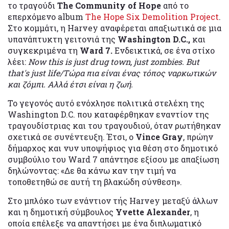
το τραγούδι
The Community of Hope
από το
επερχόμενο album
The Hope Six Demolition Project
.
Στο κομμάτι, η Harvey αναφέρεται απαξιωτικά σε μια
υπανάπτυκτη γειτονιά της
Washington D.C.,
και
συγκεκριμένα τη
Ward 7.
Ενδεικτικά, σε ένα στίχο
λέει:
Now this is just drug town, just zombies. But
that's just life/Tώρα πια είναι ένας τόπος ναρκωτικών
και ζόμπι. Αλλά έτσι είναι η ζωή.
Το γεγονός αυτό ενόχλησε πολιτικά στελέχη της
Washington D.C. που καταφέρθηκαν εναντίον της
τραγουδίστριας και του τραγουδιού, όταν ρωτήθηκαν
σχετικά σε συνέντευξη. Έτσι, ο
Vince Gray
, πρώην
δήμαρχος και νυν υποψήφιος για θέση στο δημοτικό
συμβούλιο του Ward 7 απάντησε εξίσου με απαξίωση
δηλώνοντας: «Δε θα κάνω καν την τιμή να
τοποθετηθώ σε αυτή τη βλακώδη σύνθεση».
Στο μπλόκο των ενάντιoν τής Harvey μεταξύ άλλων
και η δημοτική σύμβουλος
Yvette Alexander
, η
οποία επέλεξε να απαντήσει με ένα διπλωματικό