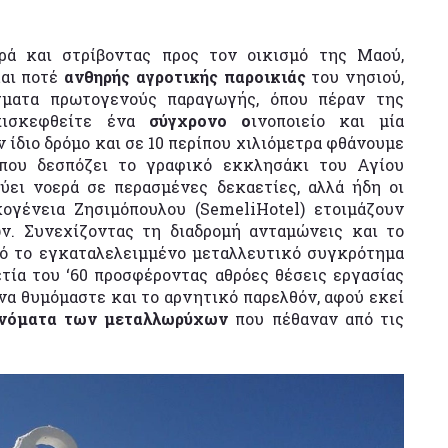
ά και στρίβοντας προς τον οικισμό της Μαού,
λαι ποτέ
ανθηρής αγροτικής παροικιάς
του νησιού,
ίγματα πρωτογενούς παραγωγής, όπου πέραν της
επισκεφθείτε ένα
σύγχρονο ο
ινοποιείο και μία
 ίδιο δρόμο και σε 10 περίπου χιλιόμετρα φθάνουμε
όπου δεσπόζει το γραφικό εκκλησάκι του Αγίου
ύει νοερά σε περασμένες δεκαετίες, αλλά ήδη οι
κογένεια Ζησιμόπουλου (SemeliHotel) ετοιμάζουν
ν. Συνεχίζοντας τη διαδρομή ανταμώνεις και το
πό το εγκαταλελειμμένο μεταλλευτικό συγκρότημα
ία του ‘60 προσφέροντας αθρόες θέσεις εργασίας
 να θυμόμαστε και το αρνητικό παρελθόν, αφού εκεί
ονόματα των μεταλλωρύχων
που πέθαναν από τις