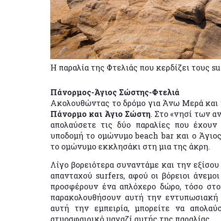
Η παραλία της Φτελιάς που κερδίζει τους su
Πάνορμος-Άγιος Σώστης-Φτελιά
Ακολουθώντας το δρόμο για Άνω Μερά και μ
Πάνορμο και Άγιο Σώστη
. Στο «νησί των α
απολαύσετε τις δύο παραλίες που έχουν
υποδομή το ομώνυμο beach bar και ο Άγιο
το ομώνυμο εκκλησάκι στη μια της άκρη.
Λίγο βορειότερα συναντάμε και την εξίσο
απανταχού surfers, αφού οι βόρειοι άνεμο
προσφέρουν ένα απλόχερο δώρο, τόσο στο
παρακολουθήσουν αυτή την εντυπωσιακή μ
αυτή την εμπειρία, μπορείτε να απολα
ατμοσφαιρικό μαγαζί αυτής της παραλίας.