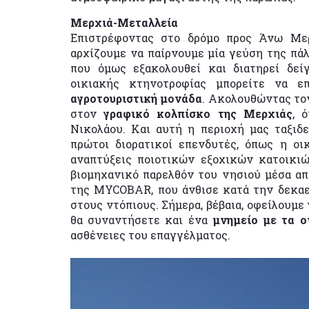
Μερχιά-Μεταλλεία
Επιστρέφοντας στο δρόμο προς Άνω Μερ
αρχίζουμε να παίρνουμε μία γεύση της πά
που όμως εξακολουθεί και διατηρεί δε
οικιακής κτηνοτροφίας μπορείτε να 
αγροτουριστική μονάδα
. Ακολουθώντας τον
στον
γραφικό κολπίσκο της Μερχιάς
, 
Νικολάου. Και αυτή η περιοχή μας ταξιδε
πρώτοι διορατικοί επενδυτές, όπως η οι
αναπτύξεις ποιοτικών εξοχικών κατοικιώ
βιομηχανικό παρελθόν του νησιού μέσα α
της MYCOBAR, που άνθισε κατά την δεκαετ
στους ντόπιους. Σήμερα, βέβαια, οφείλουμε
θα συναντήσετε και ένα
μνημείο με τα 
ασθένειες του επαγγέλματος.