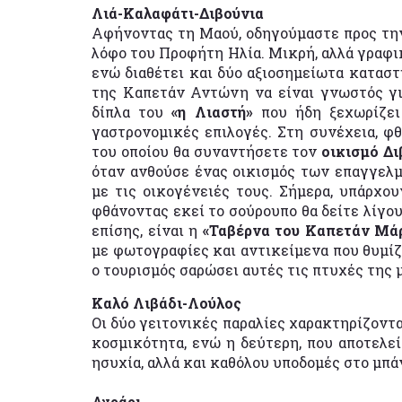
Λιά-Καλαφάτι-Διβούνια
Αφήνοντας τη Μαού, οδηγούμαστε προς τ
λόφο του Προφήτη Ηλία. Μικρή, αλλά γραφικ
ενώ διαθέτει και δύο αξιοσημείωτα καταστ
της Καπετάν Αντώνη να είναι γνωστός γι
δίπλα του
«η Λιαστή»
που ήδη ξεχωρίζει 
γαστρονομικές επιλογές. Στη συνέχεια, φ
του οποίου θα συναντήσετε τον
οικισμό Δι
όταν ανθούσε ένας οικισμός των επαγγελμ
με τις οικογένειές τους. Σήμερα, υπάρχο
φθάνοντας εκεί το σούρουπο θα δείτε λίγου
επίσης, είναι η
«Ταβέρνα του Καπετάν Μά
με φωτογραφίες και αντικείμενα που θυμίζ
ο τουρισμός σαρώσει αυτές τις πτυχές της
Καλό Λιβάδι-Λούλος
Οι δύο γειτονικές παραλίες χαρακτηρίζοντ
κοσμικότητα, ενώ η δεύτερη, που αποτελεί
ησυχία, αλλά και καθόλου υποδομές στο μπά
Αγράρι