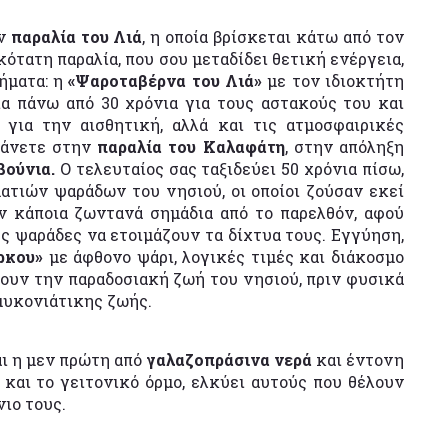
ην
παραλία του Λιά
, η οποία βρίσκεται κάτω από τον
ότατη παραλία, που σου μεταδίδει θετική ενέργεια,
ήματα: η
«Ψαροταβέρνα του Λιά»
με τον ιδιοκτήτη
α πάνω από 30 χρόνια για τους αστακούς του και
για την αισθητική, αλλά και τις ατμοσφαιρικές
θάνετε στην
παραλία του Καλαφάτη
, στην απόληξη
βούνια.
Ο τελευταίος σας ταξιδεύει 50 χρόνια πίσω,
ατιών ψαράδων του νησιού, οι οποίοι ζούσαν εκεί
υν κάποια ζωντανά σημάδια από το παρελθόν, αφού
ς ψαράδες να ετοιμάζουν τα δίχτυα τους. Εγγύηση,
ρκου»
με άφθονο ψάρι, λογικές τιμές και διάκοσμο
ουν την παραδοσιακή ζωή του νησιού, πριν φυσικά
 μυκονιάτικης ζωής.
αι η μεν πρώτη από
γαλαζοπράσινα νερά
και έντονη
 και το γειτονικό όρμο, ελκύει αυτούς που θέλουν
νιο τους.