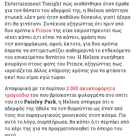
Entertainment Tonight πώς αισθάνθηκε όταν έμαθε
για τον θάνατο του αδερφού της, η Nelson απάντησε
στωικά: «Δεν μου ήταν καθόλου δύσκολο, γιατί ήξερα
ότι θα γινόταν». Συνέχισε εξηγώντας ότι πριν από
δυο χρόνια ο
Prince
της είχε εκμυστηρευτεί πως
«έχει κάνει ό,τι είναι να κάνει», φράση που
την καταρράκωσε, αφού, έκτοτε, για δυο χρόνια
έπρεπε να αντιμετωπίζει καθημερινά το ενδεχόμενο
του επικείμενου θανάτου του. Η Nelson ευχήθηκε
κουράγιο στους φανς του Prince, εξηγώντας πως
«χρειάζεται άλλος ενάμισης χρόνος για να φτάσετε
εκεί που είμαι εγώ τώρα».
Αναφορικά με τα περίπου
2.000 ακυκλοφόρητα
τραγούδια
του που βρίσκονται φυλαγμένα στο σπίτι
του στο
Paisley Park
, η Nelson ανέφερε ότι ο
αδερφός της ήθελε να τον θυμούνται ως έναν από
τους πιο παραγωγικούς μουσικούς στον κόσμο. Για
αυτό το λόγο, συμπλήρωσε, θα κάνει ό,τι περνάει από
το χέρι της για να πραγματοποιηθεί το όνειρο του
αυτό.