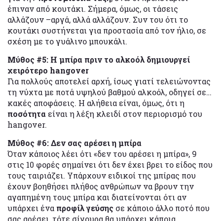
έπιναν από κουτάκι. Σήμερα, όμως, οι τάσεις
αλλάζουν –αργά, αλλά αλλάζουν. Συν του ότι το
κουτάκι συστήνεται για προστασία από τον ήλιο, σε
σχέση με το γυάλινο μπουκάλι.
Μύθος #5: H μπίρα πριν το αλκοόλ δημιουργεί
χειρότερο hangover
Για πολλούς αποτελεί αρχή, ίσως γιατί τελειώνοντας
τη νύχτα με ποτά υψηλού βαθμού αλκοόλ, οδηγεί σε…
κακές αποφάσεις. Η αλήθεια είναι, όμως, ότι η
ποσότητα
είναι η λέξη κλειδί στον περιορισμό του
hangover.
Μύθος #6: Δεν σας αρέσει η μπίρα
Όταν κάποιος λέει ότι «δεν του αρέσει η μπίρα», 9
στις 10 φορές σημαίνει ότι δεν έχει βρει το είδος που
τους ταιριάζει. Υπάρχουν ειδικοί της μπίρας που
έχουν βοηθήσει πλήθος ανθρώπων να βρουν την
αγαπημένη τους μπίρα και διατείνονται ότι αν
υπάρχει ένα
προφίλ γεύσης
σε κάποιο άλλο ποτό που
σας αρέσει, τότε σίγουρα θα υπάρχει κάποια