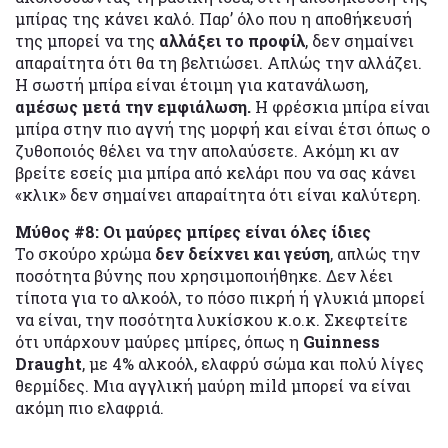
μπίρας της κάνει καλό. Παρ’ όλο που η αποθήκευσή
της μπορεί να της
αλλάξει το προφίλ
, δεν σημαίνει
απαραίτητα ότι θα τη βελτιώσει. Απλώς την αλλάζει.
Η σωστή μπίρα είναι έτοιμη για κατανάλωση,
αμέσως μετά την εμφιάλωση.
Η φρέσκια μπίρα είναι
μπίρα στην πιο αγνή της μορφή και είναι έτσι όπως ο
ζυθοποιός θέλει να την απολαύσετε. Ακόμη κι αν
βρείτε εσείς μια μπίρα από κελάρι που να σας κάνει
«κλικ» δεν σημαίνει απαραίτητα ότι είναι καλύτερη.
Μύθος #8: Οι μαύρες μπίρες είναι όλες ίδιες
Το σκούρο χρώμα
δεν δείχνει και γεύση
, απλώς την
ποσότητα βύνης που χρησιμοποιήθηκε. Δεν λέει
τίποτα για το αλκοόλ, το πόσο πικρή ή γλυκιά μπορεί
να είναι, την ποσότητα λυκίσκου κ.ο.κ. Σκεφτείτε
ότι υπάρχουν μαύρες μπίρες, όπως η
Guinness
Draught
, με 4% αλκοόλ, ελαφρύ σώμα και πολύ λίγες
θερμίδες. Μια αγγλική μαύρη mild μπορεί να είναι
ακόμη πιο ελαφριά.