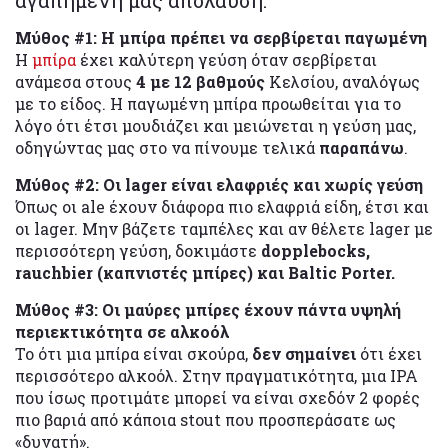
αγαπημένη μας απόλαυση.
Μύθος #1: Η μπίρα πρέπει να σερβίρεται παγωμένη
Η
μπίρα
έχει καλύτερη γεύση όταν σερβίρεται
ανάμεσα στους
4 με 12 βαθμούς
Κελσίου, αναλόγως
με το είδος. Η παγωμένη μπίρα προωθείται για το
λόγο ότι έτσι μουδιάζει και μειώνεται η γεύση μας,
οδηγώντας μας στο να πίνουμε τελικά
παραπάνω
.
Μύθος #2: Οι lager είναι ελαφριές και χωρίς γεύση
Όπως οι ale έχουν διάφορα πιο ελαφριά είδη, έτσι και
οι lager. Μην βάζετε ταμπέλες και αν θέλετε lager με
περισσότερη γεύση, δοκιμάστε
dopplebocks,
rauchbier (καπνιστές μπίρες) και Baltic Porter.
Μύθος #3: Οι μαύρες μπίρες έχουν πάντα υψηλή
περιεκτικότητα σε αλκοόλ
Το ότι μια μπίρα είναι σκούρα,
δεν σημαίνει
ότι έχει
περισσότερο αλκοόλ. Στην πραγματικότητα, μια IPA
που ίσως προτιμάτε μπορεί να είναι σχεδόν 2 φορές
πιο βαριά από κάποια stout που προσπεράσατε ως
«δυνατή».