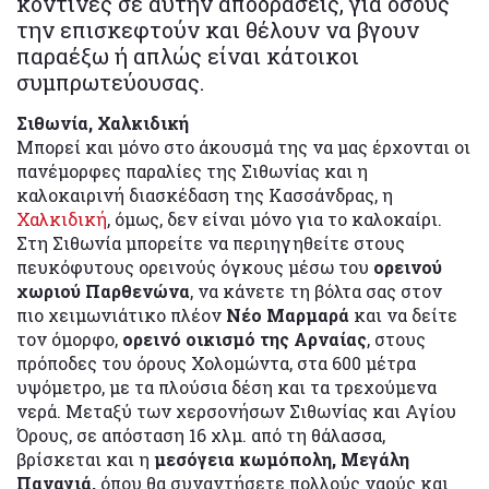
κοντινές σε αυτήν αποδράσεις, για όσους
την επισκεφτούν και θέλουν να βγουν
παραέξω ή απλώς είναι κάτοικοι
συμπρωτεύουσας.
Σιθωνία, Χαλκιδική
Μπορεί και μόνο στο άκουσμά της να μας έρχονται οι
πανέμορφες παραλίες της Σιθωνίας και η
καλοκαιρινή διασκέδαση της Κασσάνδρας, η
Χαλκιδική
, όμως, δεν είναι μόνο για το καλοκαίρι.
Στη Σιθωνία μπορείτε να περιηγηθείτε στους
πευκόφυτους ορεινούς όγκους μέσω του
ορεινού
χωριού Παρθενώνα
, να κάνετε τη βόλτα σας στον
πιο χειμωνιάτικο πλέον
Νέο Μαρμαρά
και να δείτε
τον όμορφο,
ορεινό οικισμό της Αρναίας
, στους
πρόποδες του όρους Χολομώντα, στα 600 μέτρα
υψόμετρο, με τα πλούσια δέση και τα τρεχούμενα
νερά. Μεταξύ των χερσονήσων Σιθωνίας και Αγίου
Όρους, σε απόσταση 16 χλμ. από τη θάλασσα,
βρίσκεται και η
μεσόγεια κωμόπολη, Μεγάλη
Παναγιά,
όπου θα συναντήσετε πολλούς ναούς και