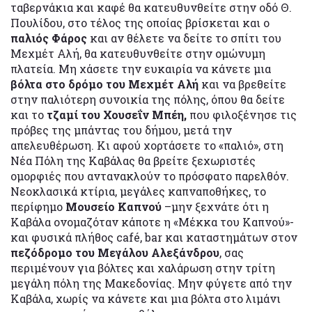
ταβερνάκια και καφέ θα κατευθυνθείτε στην οδό Θ.
Πουλίδου, στο τέλος της οποίας βρίσκεται και ο
παλιός Φάρος
και αν θέλετε να δείτε το σπίτι του
Μεχμέτ Αλή, θα κατευθυνθείτε στην ομώνυμη
πλατεία. Μη χάσετε την ευκαιρία να κάνετε μια
βόλτα στο δρόμο του Μεχμέτ Αλή
και να βρεθείτε
στην παλιότερη συνοικία της πόλης, όπου θα δείτε
και το
τζαμί του Χουσεΐν Μπέη,
που φιλοξένησε τις
πρόβες της μπάντας του δήμου, μετά την
απελευθέρωση. Κι αφού χορτάσετε το «παλιό», στη
Νέα Πόλη της Καβάλας θα βρείτε ξεχωριστές
ομορφιές που αντανακλούν το πρόσφατο παρελθόν.
Νεοκλασικά κτίρια, μεγάλες καπναποθήκες, το
περίφημο
Μουσείο Καπνού
–μην ξεχνάτε ότι η
Καβάλα ονομαζόταν κάποτε η «Μέκκα του Καπνού»-
και φυσικά πλήθος café, bar και καταστημάτων στον
πεζόδρομο του Μεγάλου Αλεξάνδρου
, σας
περιμένουν για βόλτες και χαλάρωση στην τρίτη
μεγάλη πόλη της Μακεδονίας. Μην φύγετε από την
Καβάλα, χωρίς να κάνετε και μια βόλτα στο λιμάνι