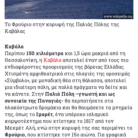
www.wikipedia.org
Το Φρούριο στην κορυφή της Παλιάς Πόλης της
Καβάλας
Καβάλα
Περίπου
150 χιλιόμετρα
και 1,5 ώρα μακριά από τη
Θεσσαλονίκη, η
Καβάλα
αποτελεί έναν από τους πιο
ενδιαφέροντες προορισμούς της βόρειας Ελλάδας.
Χτισμένη αμφιθεατρικά στις πλαγιές της οροσειράς
«Σύμβολο», με μοναδική θέα στη θάλασσα, αποτελεί
μια ιδιαίτερη πόλη, με πολλά πράγματα να δείτε και
να κάνετε. Στην
Παλιά Πόλη –γνωστή και ως
συνοικία της Παναγιάς-
θα περπατήσετε στα
πλακόστρωτα δρομάκια και θα θαυμάσετε τα μνημεία
της, όπως το
Ιμαρέτ
, ένα υπέροχο ισλαμικό
κομψοτέχνημα που χτίστηκε το 1817 από τον
Μεχμέτ Αλή, ενώ στην κορυφή της σας περιμένει το
Φρούριο
, που κτίστηκε τον 15ο αιώνα. Για γραφικά