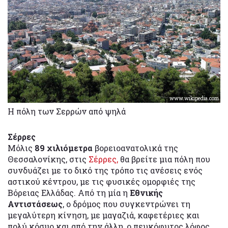
www.wikipedia.com
Η πόλη των Σερρών από ψηλά
Σέρρες
Μόλις
89 χιλιόμετρα
βορειοανατολικά της
Θεσσαλονίκης, στις
Σέρρες,
θα βρείτε μια πόλη που
συνδυάζει με το δικό της τρόπο τις ανέσεις ενός
αστικού κέντρου, με τις φυσικές ομορφιές της
Βόρειας Ελλάδας. Από τη μία η
Εθνικής
Αντιστάσεως
, ο δρόμος που συγκεντρώνει τη
μεγαλύτερη κίνηση, με μαγαζιά, καφετέριες και
πολύ κόσμο και από την άλλη, ο πευκόφυτος λόφος