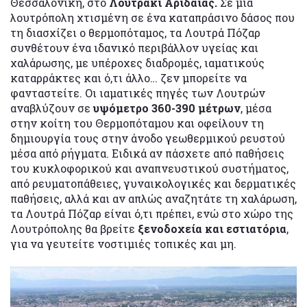
Θεσσαλονίκη, στο
Λουτράκι Αριδαίας.
Σε μια
λουτρόπολη χτισμένη σε ένα καταπράσινο δάσος που
τη διασχίζει ο θερμοπόταμος, τα Λουτρά Πόζαρ
συνθέτουν ένα ιδανικό περιβάλλον υγείας και
χαλάρωσης, με υπέροχες διαδρομές, ιαματικούς
καταρράκτες και ό,τι άλλο… ζεν μπορείτε να
φανταστείτε. Οι ιαματικές πηγές των Λουτρών
αναβλύζουν σε
υψόμετρο 360-390 μέτρων
, μέσα
στην κοίτη του Θερμοπόταμου και οφείλουν τη
δημιουργία τους στην άνοδο γεωθερμικού ρευστού
μέσα από ρήγματα. Ειδικά αν πάσχετε από παθήσεις
του κυκλοφορικού και αναπνευστικού συστήματος,
από ρευματοπάθειες, γυναικολογικές και δερματικές
παθήσεις, αλλά και αν απλώς αναζητάτε τη χαλάρωση,
τα Λουτρά Πόζαρ είναι ό,τι πρέπει, ενώ στο χώρο της
Λουτρόπολης θα βρείτε
ξενοδοχεία και εστιατόρια
,
για να γευτείτε νοστιμιές τοπικές και μη.