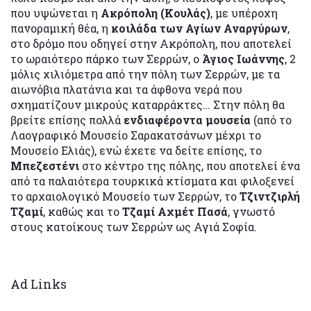
που υψώνεται η
Ακρόπολη (Κουλάς)
, με υπέροχη
πανοραμική θέα, η
κοιλάδα των Αγίων Αναργύρων
,
στο δρόμο που οδηγεί στην Ακρόπολη, που αποτελεί
το ωραιότερο πάρκο των Σερρών, ο
Άγιος Ιωάννης
, 2
μόλις χιλιόμετρα από την πόλη των Σερρών, με τα
αιωνόβια πλατάνια και τα άφθονα νερά που
σχηματίζουν μικρούς καταρράκτες… Στην πόλη θα
βρείτε επίσης πολλά
ενδιαφέροντα μουσεία
(από το
Λαογραφικό Μουσείο Σαρακατσάνων μέχρι το
Μουσείο Ελιάς), ενώ έχετε να δείτε επίσης, το
Μπεζεστένι
στο κέντρο της πόλης, που αποτελεί ένα
από τα παλαιότερα τουρκικά κτίσματα και φιλοξενεί
το αρχαιολογικό Μουσείο των Σερρών, το
Τζιντζιρλή
Τζαμί
, καθώς και το
Τζαμί Αχμέτ Πασά
, γνωστό
στους κατοίκους των Σερρών ως Αγιά Σοφία.
Ad Links