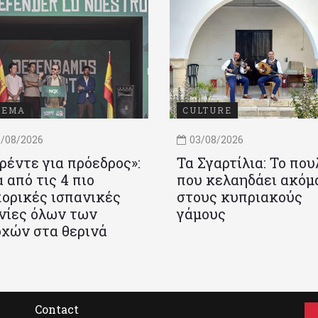
ΝΕΜΑ
CULTURE
/08/2026
03/08/2026
ρέντε για πρόεδρος»:
Τα Σγαρτίλια: Το που
 από τις 4 πιο
που κελαηδάει ακόμ
ορικές ισπανικές
στους κυπριακούς
νίες όλων των
γάμους
χών στα θερινά
Contact