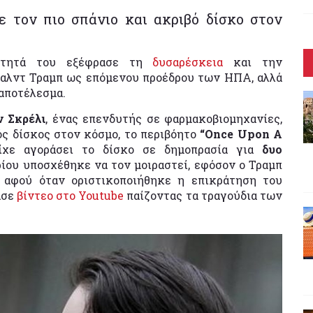
ε τον πιο σπάνιο και ακριβό δίσκο στον
νότητά του εξέφρασε τη
δυσαρέσκεια
και την
ναλντ Τραμπ ως επόμενου προέδρου των ΗΠΑ, αλλά
 αποτέλεσμα.
ν Σκρέλι
, ένας επενδυτής σε φαρμακοβιομηχανίες,
ός δίσκος στον κόσμο, το περιβόητο
“Once Upon A
ίχε αγοράσει το δίσκο σε δημοπρασία για
δυο
ίου υποσχέθηκε να τον μοιραστεί, εφόσον ο Τραμπ
, αφού όταν οριστικοποιήθηκε η επικράτηση του
ασε
βίντεο στο Youtube
παίζοντας τα τραγούδια των