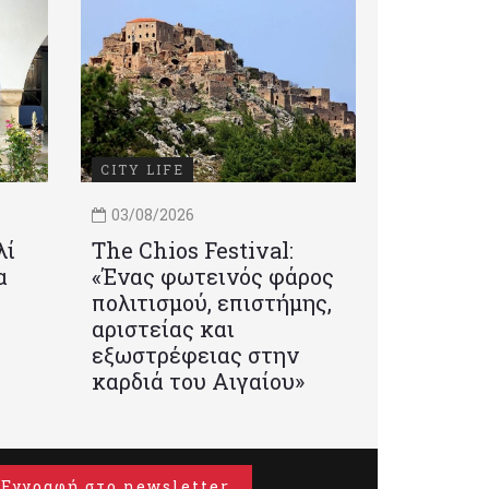
CITY LIFE
03/08/2026
λί
Τhe Chios Festival:
α
«Ένας φωτεινός φάρος
πολιτισμού, επιστήμης,
αριστείας και
εξωστρέφειας στην
καρδιά του Αιγαίου»
Εγγραφή στο newsletter