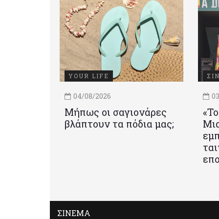
YOUR LIFE
ΣΙ
04/08/2026
03
Μήπως οι σαγιονάρες
«Το
βλάπτουν τα πόδια μας;
Mια
εμπ
ται
επο
ΣΙΝΕΜΑ