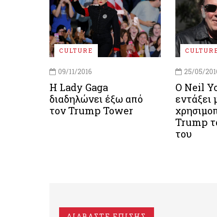
CULTURE
CULTUR
09/11/2016
25/05/201
Η Lady Gaga
Ο Νeil Y
διαδηλώνει έξω από
εντάξει 
τον Trump Tower
χρησιμοπ
Trump τ
του
ΔΙΑΒΑΣΤΕ ΕΠΙΣΗΣ