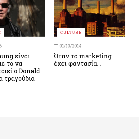
E
CULTURE
6
01/10/2014
oung είναι
Όταν το marketing
με το να
έχει φαντασία…
οιεί ο Donald
α τραγούδια