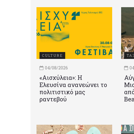
CULTURE
ΤΑ
04/08/2026
04
«Αισχύλεια»: Η
Αύγ
Ελευσίνα ανανεώνει το
Μια
πολιτιστικό μας
από
ραντεβού
Be