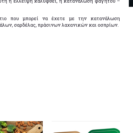
υτή η έλλειψη καλυφθεί, η κατανάλωση φαγητού –
στιο που μπορεί να έχετε με την κατανάλωση
άλων, σαρδέλας, πράσινων λαχανικών και οσπρίων.