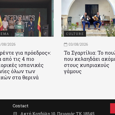
ΝΕΜΑ
CULTURE
/08/2026
03/08/2026
ρέντε για πρόεδρος»:
Τα Σγαρτίλια: Το που
 από τις 4 πιο
που κελαηδάει ακόμ
ορικές ισπανικές
στους κυπριακούς
νίες όλων των
γάμους
χών στα θερινά
Contact
Ακτή Κονδύλη 10, Πειραιάς ΤΚ 18545