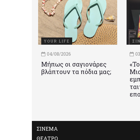
YOUR LIFE
ΣΙ
04/08/2026
03
Μήπως οι σαγιονάρες
«Το
βλάπτουν τα πόδια μας;
Mια
εμπ
ται
επο
ΣΙΝΕΜΑ
ΘΕΑΤΡΟ