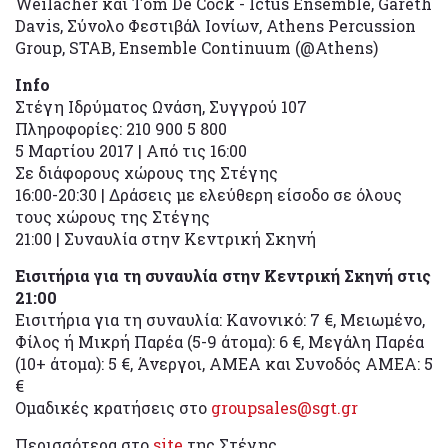
Weilacher και Τom De Cock - Ictus Ensemble, Gareth
Davis, Σύνολο Φεστιβάλ Ιονίων, Athens Percussion
Group, STAB, Ensemble Continuum (@Athens)
Ιnfo
Στέγη Ιδρύματος Ωνάση, Συγγρού 107
Πληροφορίες: 210 900 5 800
5 Μαρτίου 2017 | Από τις 16:00
Σε διάφορους χώρους της Στέγης
16:00-20:30 | Δράσεις με ελεύθερη είσοδο σε όλους
τους χώρους της Στέγης
21:00 | Συναυλία στην Κεντρική Σκηνή
Εισιτήρια για τη συναυλία στην Κεντρική Σκηνή στις
21:00
Εισιτήρια για τη συναυλία: Κανονικό: 7 €, Μειωμένο,
Φίλος ή Μικρή Παρέα (5-9 άτομα): 6 €, Μεγάλη Παρέα
(10+ άτομα): 5 €, Άνεργοι, ΑΜΕΑ και Συνοδός ΑΜΕΑ: 5
€
Ομαδικές κρατήσεις στο
groupsales@sgt.gr
Περισσότερα στο
site
της Στέγης