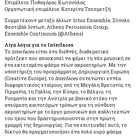
Επιμέλεια: Πυθαγόρας Κωτσούλας
Οργανωτική επιμέλεια: Κατερίνα Τσεσμετζή
Συμμετέχουν μεταξύ άλλων: Ictus Ensemble, Σύνολο
Φεστιβάλ Ιονίων, Athens Percussion Group,
Ensemble Continuum (@Athens)
Λίγα λόγια για το
Interfaces
Το
Interfaces
είναι ένα διεθνές, διαθεματικό
πρότζεκτ που αποσκοπεί να φέρει τη νέα μουσική σε
ένα εκτεταμένο φάσμα νέων ακροατηρίων. Με την
υποστήριξη του προγράμματος Δημιουργική Ευρώπη
(Creative Europe), το
Interfaces
συνενώνει εννέα
διαφορετικούς εταίρους από τη Μεγάλη Βρετανία, τη
Γερμανία, τη Γαλλία, την Κύπρο, το Βέλγιο, τη
Ρουμανία και την Αυστρία με βασικό στόχο την
ανεύρεση καινοτόμων τρόπων για τη σύνδεση
ακροατηρίων με το έργο μουσικών και καλλιτεχνών
του ήχου που δραστηριοποιούνται στην πρώτη
γραμμή της δημιουργίας. Για να επιτευχθεί αυτό, το
δίκτυο θα πραγματοποιήσει ένα πολύ ευρύ φάσμα