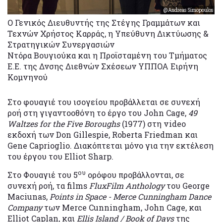
@Andreas Simopoulos
Ο Γενικός Διευθυντής της Στέγης Γραμμάτων και
Τεχνών Χρήστος Καρράς, η Υπεύθυνη Δικτύωσης &
Στρατηγικών Συνεργασιών
Ντόρα Βουγιούκα και η Προϊσταμένη του Τμήματος
Ε.Ε. της Δνσης Διεθνών Σχέσεων YΠΠΟΑ Ειρήνη
Κομνηνού
Στο φουαγιέ του ισογείου προβάλλεται σε συνεχή
ροή στη γιγαντοοθόνη το έργο του John Cage,
49
Waltzes
for
the
Five
Boroughs
(1977) στη video
εκδοχή των Don Gillespie, Roberta Friedman και
Gene Caprioglio. Διακόπτεται μόνο για την εκτέλεση
του έργου του Elliot Sharp.
ου
Στο Φουαγιέ του 5
ορόφου προβάλλονται, σε
συνεχή ροή, τα films
FluxFilm Anthology
του George
Maciunas,
Points in Space - Merce Cunningham Dance
Company
των Merce Cunningham, John Cage, και
Elliot Caplan, και
Ellis Island / Book of Days
της