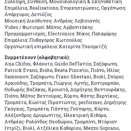
Σύλληψη, Σύνθεση, Μουσικολογική & Σκηνοθετική
Επιμέλεια, Realisations, Ενορχηστρώσεις, Οργάνωση:
Ανάργυρος Δενιόζος
Μουσική Διεύθυνση: Ανδρέας Λεβισιανός
Video / Φωτισμοί: Μάνος Αρβανιτάκης
Προγραμματισμός, Electronics: Νίκος Παλαμάρης
Επιμέλεια: Πυθαγόρας Κωτσούλας
Οργανωτική επιμέλεια: Κατερίνα Τσεσμετζή
Συμμετέχουν (αλφαβητικά):
Ana Chifou, Φλάουτο, Guido DeFlaviis, Σαξόφωνα,
Patrick Evans, Βιόλα, Beata Pincetic, Πιάνο, Ηλίας
Samsonov, Σαξόφωνο, Franc Shestani, Βιολί, Σπύρος
Αρκούδης, Τρομπέτα, Γιώργος Αρνής, Κοντραμπάσ,
Θοδωρής Βαζάκας, Κρουστά, Δημήτρης Βεντουράκης,
Πιάνο, Μάνος Βεντούρας, Κόρνο, Φάνης Βερνίκος,
Τρομπέτα, Κώστας Γεραντώνης, performer, Δημήτρης
Γκόγκας, Τρομπέτα, Γιάννης Γούναρης, Κόρνο,
Αλέξανδρος Δρυμωνίτης, Ηλεκτρική Κιθάρα,
Ανδρέας-Ρολάνδος Θεοδώρου, Τρομπόνι, Ντόριαν
Ιντρίζι, Βιολί, Ατζέλικα Καθαρίου, Mezzo Soprano,