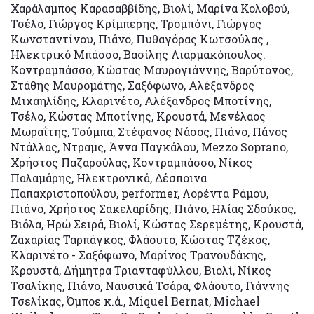
Χαράλαμπος Καρασαββίδης, Βιολί, Μαρίνα Κολοβού,
Τσέλο, Γιώργος Κρίμπερης, Τρομπόνι, Γιώργος
Κωνσταντίνου, Πιάνο, Πυθαγόρας Κωτσούλας ,
Ηλεκτρικό Μπάσσο, Βασίλης Λιαρμακόπουλος.
Κοντραμπάσσο, Κώστας Μαυρογιάννης, Βαρύτονος,
Στάθης Μαυρομάτης, Σαξόφωνο, Αλέξανδρος
Μιχαηλίδης, Κλαρινέτο, Αλέξανδρος Μποτίνης,
Τσέλο, Κώστας Μποτίνης, Κρουστά, Μενέλαος
Μωραΐτης, Τούμπα, Στέφανος Νάσος, Πιάνο, Πάνος
Ντάλλας, Ντραμς, Άννα Παγκάλου, Mezzo Soprano,
Χρήστος Παζαρούλας, Κοντραμπάσσο, Νίκος
Παλαμάρης, Ηλεκτρονικά, Δέσποινα
Παπαχριστοπούλου, performer, Λορέντα Ράμου,
Πιάνο, Χρήστος Σακελαρίδης, Πιάνο, Ηλίας Σδούκος,
Βιόλα, Ηρώ Σειρά, Βιολί, Κώστας Σερεμέτης, Κρουστά,
Ζαχαρίας Ταρπάγκος, Φλάουτο, Κώστας Τζέκος,
Κλαρινέτο - Σαξόφωνο, Μαρίνος Τρανουδάκης,
Κρουστά, Δήμητρα Τριανταφύλλου, Βιολί, Νίκος
Τσαλίκης, Πιάνο, Ναυσικά Τσάρα, Φλάουτο, Γιάννης
Τσελίκας, Όμποε κ.ά., Miquel Bernat, Michael