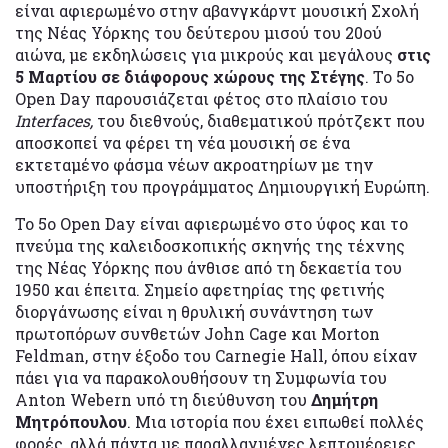
είναι αφιερωμένο στην αβανγκάρντ μουσική Σχολή
της Νέας Υόρκης του δεύτερου μισού του 20ού
αιώνα, με εκδηλώσεις για μικρούς και μεγάλους
στις
5 Μαρτίου σε διάφορους χώρους της Στέγης
. To 5o
Open Day παρουσιάζεται φέτος στο πλαίσιο του
Interfaces
,
του διεθνούς, διαθεματικού πρότζεκτ που
αποσκοπεί να φέρει τη νέα μουσική σε ένα
εκτεταμένο φάσμα νέων ακροατηρίων με την
υποστήριξη του προγράμματος Δημιουργική Ευρώπη.
Το 5ο Open Day είναι αφιερωμένο στο ύφος και το
πνεύμα της καλειδοσκοπικής σκηνής της τέχνης
της Νέας Υόρκης που άνθισε από τη δεκαετία του
1950 και έπειτα. Σημείο αφετηρίας της φετινής
διοργάνωσης είναι η θρυλική συνάντηση των
πρωτοπόρων συνθετών John Cage και Μorton
Feldman, στην έξοδο του Carnegie Hall, όπου είχαν
πάει για να παρακολουθήσουν τη Συμφωνία του
Anton Webern υπό τη διεύθυνση του
Δημήτρη
Μητρόπουλου
. Μια ιστορία που έχει ειπωθεί πολλές
φορές, αλλά πάντα με παραλλαγμένες λεπτομέρειες.