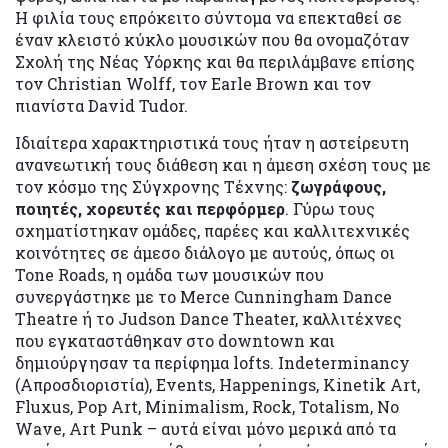
Η φιλία τους επρόκειτο σύντομα να επεκταθεί σε
έναν κλειστό κύκλο μουσικών που θα ονομαζόταν
Σχολή της Νέας Υόρκης και θα περιλάμβανε επίσης
τον Christian Wolff, τον Earle Brown και τον
πιανίστα David Tudor.
Ιδιαίτερα χαρακτηριστικά τους ήταν η αστείρευτη
ανανεωτική τους διάθεση και η άμεση σχέση τους με
τον κόσμο της Σύγχρονης Τέχνης:
ζωγράφους,
ποιητές, χορευτές και περφόρμερ
. Γύρω τους
σχηματίστηκαν ομάδες, παρέες και καλλιτεχνικές
κοινότητες σε άμεσο διάλογο με αυτούς, όπως οι
Tone Roads, η ομάδα των μουσικών που
συνεργάστηκε με το Merce Cunningham Dance
Theatre ή το Judson Dance Theater, καλλιτέχνες
που εγκαταστάθηκαν στο downtown και
δημιούργησαν τα περίφημα lofts. Indeterminancy
(Απροσδιοριστία), Events, Happenings, Kinetik Art,
Fluxus, Pop Art, Minimalism, Rock, Totalism, Νo
Wave, Art Punk – αυτά είναι μόνο μερικά από τα