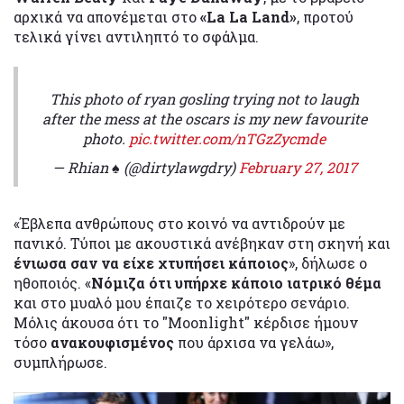
αρχικά να απονέμεται στο
«La La Land»
, προτού
τελικά γίνει αντιληπτό το σφάλμα.
This photo of ryan gosling trying not to laugh
after the mess at the oscars is my new favourite
photo.
pic.twitter.com/nTGzZycmde
— Rhian ♠ (@dirtylawgdry)
February 27, 2017
«Έβλεπα ανθρώπους στο κοινό να αντιδρούν με
πανικό. Τύποι με ακουστικά ανέβηκαν στη σκηνή και
ένιωσα σαν να είχε χτυπήσει κάποιος
», δήλωσε ο
ηθοποιός. «
Νόμιζα ότι υπήρχε κάποιο ιατρικό θέμα
και στο μυαλό μου έπαιζε το χειρότερο σενάριο.
Μόλις άκουσα ότι το "Moonlight" κέρδισε ήμουν
τόσο
ανακουφισμένος
που άρχισα να γελάω»,
συμπλήρωσε.