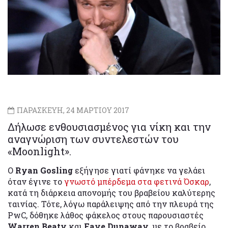
ΠΑΡΑΣΚΕΥΗ, 24 ΜΑΡΤΙΟΥ 2017
Δήλωσε ενθουσιασμένος για νίκη και την
αναγνώριση των συντελεστών του
«Moonlight».
Ο
Ryan Gosling
εξήγησε γιατί φάνηκε να γελάει
όταν έγινε το
γνωστό μπέρδεμα στα φετινά Όσκαρ
,
κατά τη διάρκεια απονομής του βραβείου καλύτερης
ταινίας. Τότε, λόγω παράλειψης από την πλευρά της
PwC, δόθηκε λάθος φάκελος στους παρουσιαστές
Warren Beaty
και
Faye Dunaway
, με το βραβείο