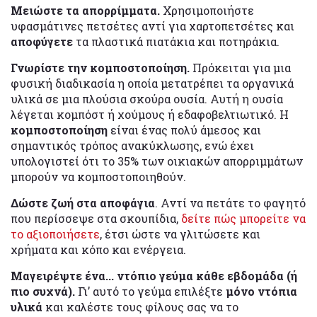
Μειώστε τα απορρίμματα.
Χρησιμοποιήστε
υφασμάτινες πετσέτες αντί για χαρτοπετσέτες και
αποφύγετε
τα πλαστικά πιατάκια και ποτηράκια.
Γνωρίστε την κομποστοποίηση.
Πρόκειται για μια
φυσική διαδικασία η οποία μετατρέπει τα οργανικά
υλικά σε μια πλούσια σκούρα ουσία. Αυτή η ουσία
λέγεται κομπόστ ή χούμους ή εδαφοβελτιωτικό. Η
κομποστοποίηση
είναι ένας πολύ άμεσος και
σημαντικός τρόπος ανακύκλωσης, ενώ έχει
υπολογιστεί ότι το 35% των οικιακών απορριμμάτων
μπορούν να κομποστοποιηθούν.
Δώστε ζωή στα αποφάγια
. Αντί να πετάτε το φαγητό
που περίσσεψε στα σκουπίδια,
δείτε πώς μπορείτε να
το αξιοποιήσετε
, έτσι ώστε να γλιτώσετε και
χρήματα και κόπο και ενέργεια.
Μαγειρέψτε ένα... ντόπιο γεύμα κάθε εβδομάδα (ή
πιο συχνά).
Γι’ αυτό το γεύμα επιλέξτε
μόνο ντόπια
υλικά
και καλέστε τους φίλους σας να το