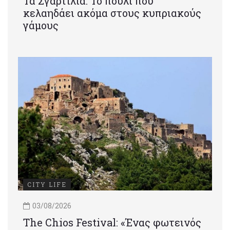
Τα Σγαρτίλια: Το πουλί που
κελαηδάει ακόμα στους κυπριακούς
γάμους
CITY LIFE
03/08/2026
Τhe Chios Festival: «Ένας φωτεινός