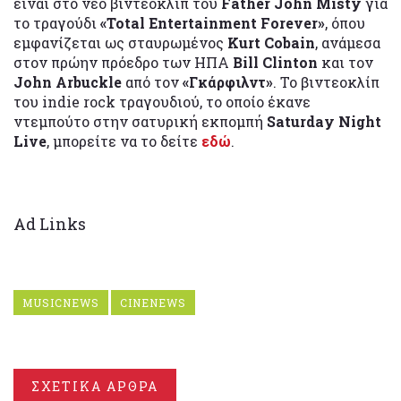
είναι στο νέο βιντεοκλίπ του
Father John Misty
για
το τραγούδι
«Total Entertainment Forever»
, όπου
εμφανίζεται ως σταυρωμένος
Kurt Cobain
, ανάμεσα
στον πρώην πρόεδρο των ΗΠΑ
Bill Clinton
και τον
John Arbuckle
από τoν
«Γκάρφιλντ»
. Το βιντεοκλίπ
του indie rock τραγουδιού, το οποίο έκανε
ντεμπούτο στην σατυρική εκπομπή
Saturday Night
Live
, μπορείτε να το δείτε
εδώ
.
Ad Links
MUSICNEWS
CINENEWS
ΣΧΕΤΙΚΑ ΑΡΘΡΑ