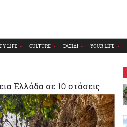
TY LIFE
CULTURE
ΤΑΞΙΔΙ
YOUR LIFE
ια Ελλάδα σε 10 στάσεις