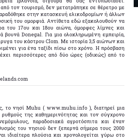
ρεια Ιρλανδία, σίγουρα θα σας εντυπωσιάσει.
από τον τουρισμό, δεν μετατράπηκε σε θέρετρο με
παραδόθηκε στην κατασκευή ελικοδρομίων ή άλλων
σική του ομορφιά. Αντίθετα εδώ εξακολουθούν να
α του 17ου και 18ου αιώνα, όμορφες λίμνες και
ά βουνά Donegal. Για μια ολοκληρωμένη εμπειρία,
ρυγα του κάστρου Clom. Με ιστορία 3,5 αιώνων και
εριμένει για ένα ταξίδι πίσω στο χρόνο. Η πρόσβαση
έχει περισσότερες από δύο ώρες (οδικώς) από το
kelands.com
, το νησί Muhu ( www.muhu.info ), διατηρεί μια
 ρυθμούς της καθημερινότητας και τον σύγχρονο
νεμόμυλους, παραδοσιακά αγροτόσπιτα και έναν
θυσμός του νησιού δεν ξεπερνά σήμερα τους 2000
αι ιδιαίτερα πλούσια και χρονολογείται γύρω στο