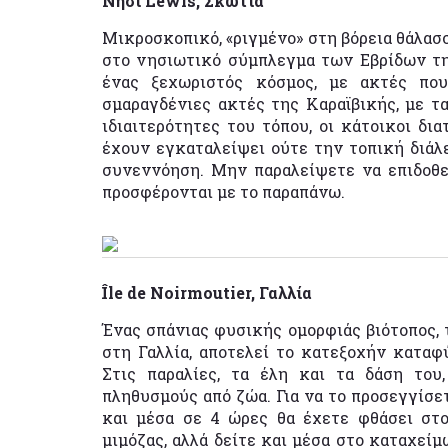
Νησί Lewis, Σκωτία
Μικροσκοπικό, «ριγμένο» στη βόρεια θάλασσ
στο νησιωτικό σύμπλεγμα των Εβρίδων τη
ένας ξεχωριστός κόσμος, με ακτές πο
σμαραγδένιες ακτές της Καραϊβικής, με τα
ιδιαιτερότητες του τόπου, οι κάτοικοι δι
έχουν εγκαταλείψει ούτε την τοπική διάλε
συνεννόηση. Μην παραλείψετε να επιδοθε
προσφέρονται με το παραπάνω.
Île de Noirmoutier, Γαλλία
Ένας σπάνιας φυσικής ομορφιάς βιότοπος, τ
στη Γαλλία, αποτελεί το κατεξοχήν καταφ
Στις παραλίες, τα έλη και τα δάση του
πληθυσμούς από ζώα. Για να το προσεγγίσετ
και μέσα σε 4 ώρες θα έχετε φθάσει στο
μιμόζας, αλλά δείτε και μέσα στο καταχεί