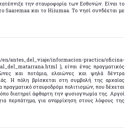
 κατέπνιξε την σταυροφορία των Εσθονών. Είναι το
το Saaremaa και το Hiiumaa. Το νησί συνδέεται με
tes_del_viaje/informacion-practica/oficina-
al_del_matarrana.html ), είναι ένας πραγματικός
λώνες και ποτάμια, ελαιώνες και ψηλά δέντρα
ιάς. Η πόλη βρίσκεται στη συμβολή της αρχαίας
να πραγματικό σταυροδρόμι πολιτισμών, που δέχεται
ρόπο διατηρεί άφθαρτη την φυσιογνωμία της. Αργοί
για περπάτημα, για αναρρίχηση στους λόφους της