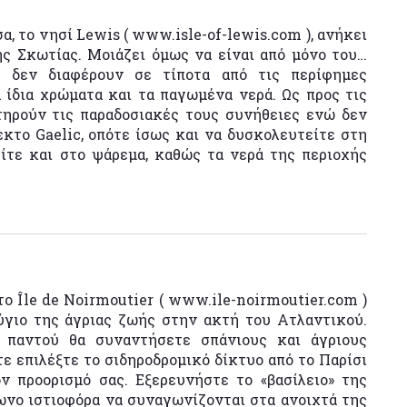
α, το νησί Lewis ( www.isle-of-lewis.com ), ανήκει
ς Σκωτίας. Μοιάζει όμως να είναι από μόνο του…
υ δεν διαφέρουν σε τίποτα από τις περίφημες
 ίδια χρώματα και τα παγωμένα νερά. Ως προς τις
ατηρούν τις παραδοσιακές τους συνήθειες ενώ δεν
κτο Gaelic, οπότε ίσως και να δυσκολευτείτε στη
ίτε και στο ψάρεμα, καθώς τα νερά της περιοχής
ο Île de Noirmoutier ( www.ile-noirmoutier.com )
ύγιο της άγριας ζωής στην ακτή του Ατλαντικού.
, παντού θα συναντήσετε σπάνιους και άγριους
ε επιλέξτε το σιδηροδρομικό δίκτυο από το Παρίσι
ν προορισμό σας. Εξερευνήστε το «βασίλειο» της
μωνο ιστιοφόρα να συναγωνίζονται στα ανοιχτά της