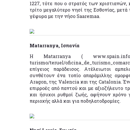
1227, τότε που ο στρατός των χριστιανών,
τρίτο μεγαλύτερο νησί της Εσθονίας, μετά 
γέφυρα με την νήσο Saaremaa.
Matarranya, Ισπανία
Η Matarranya ( www.spain.info/en/an
turismo/teruel/oficina_de_turismo_comarc
επίγειος παράδεισος. Ατέλειωτοι αμπε
συνθέτουν ένα τοπίο απαράμιλλης ομορφ
Aragon, της Valencia και της Catalonia. Έ
επιρροές από παντού και με αξιοζήλευτο τ
και ήσυχοι ρυθμοί ζωής, αφήνουν χρόνο 
περιοχής αλλά και για ποδηλατοδρομίες.