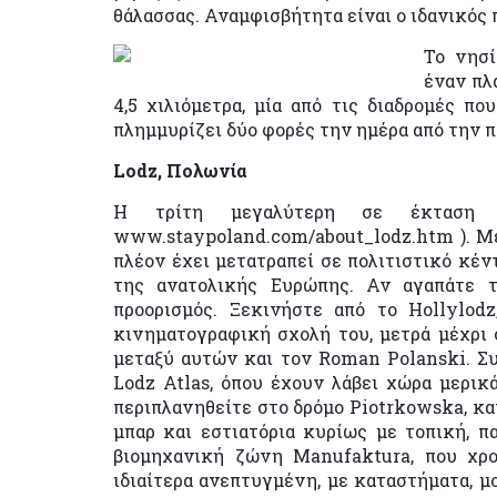
θάλασσας. Αναμφισβήτητα είναι ο ιδανικός π
Το νησί
έναν πλ
4,5 χιλιόμετρα, μία από τις διαδρομές π
πλημμυρίζει δύο φορές την ημέρα από την π
Lodz, Πολωνία
Η τρίτη μεγαλύτερη σε έκταση 
www.staypoland.com/about_lodz.htm ). Με
πλέον έχει μετατραπεί σε πολιτιστικό κέν
της ανατολικής Ευρώπης. Αν αγαπάτε τι
προορισμός. Ξεκινήστε από το Hollylod
κινηματογραφική σχολή του, μετρά μέχρι 
μεταξύ αυτών και τον Roman Polanski. Σ
Lodz Atlas, όπου έχουν λάβει χώρα μερικ
περιπλανηθείτε στο δρόμο Piotrkowska, κατ
μπαρ και εστιατόρια κυρίως με τοπική, π
βιομηχανική ζώνη Manufaktura, που χρον
ιδιαίτερα ανεπτυγμένη, με καταστήματα, μ