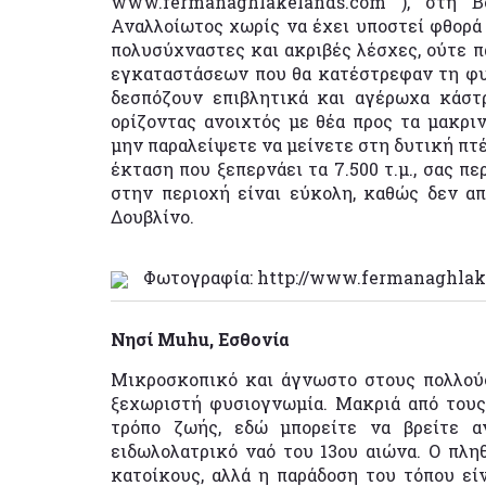
www.fermanaghlakelands.com ), στη Βό
Αναλλοίωτος χωρίς να έχει υποστεί φθορά 
πολυσύχναστες και ακριβές λέσχες, ούτε 
εγκαταστάσεων που θα κατέστρεφαν τη φυ
δεσπόζουν επιβλητικά και αγέρωχα κάστρ
ορίζοντας ανοιχτός με θέα προς τα μακριν
μην παραλείψετε να μείνετε στη δυτική πτέ
έκταση που ξεπερνάει τα 7.500 τ.μ., σας π
στην περιοχή είναι εύκολη, καθώς δεν απ
Δουβλίνο.
Φωτογραφία: http://www.fermanaghla
Νησί Muhu, Εσθονία
Μικροσκοπικό και άγνωστο στους πολλούς
ξεχωριστή φυσιογνωμία. Μακριά από τους
τρόπο ζωής, εδώ μπορείτε να βρείτε α
ειδωλολατρικό ναό του 13ου αιώνα. Ο πλη
κατοίκους, αλλά η παράδοση του τόπου είν