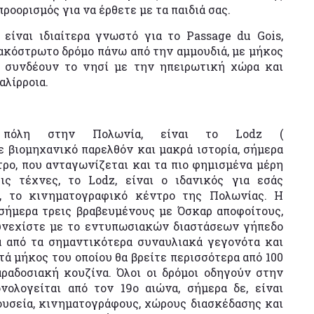
ροορισμός για να έρθετε με τα παιδιά σας.
 είναι ιδιαίτερα γνωστό για το Passage du Gois,
ακόστρωτο δρόμο πάνω από την αμμουδιά, με μήκος
ου συνδέουν το νησί με την ηπειρωτική χώρα και
αλίρροια.
πόλη στην Πολωνία, είναι το Lodz (
 βιομηχανικό παρελθόν και μακρά ιστορία, σήμερα
τρο, που ανταγωνίζεται και τα πιο φημισμένα μέρη
ς τέχνες, το Lodz, είναι ο ιδανικός για εσάς
z, το κινηματογραφικό κέντρο της Πολωνίας. Η
σήμερα τρεις βραβευμένους με Όσκαρ αποφοίτους,
υνεχίστε με το εντυπωσιακών διαστάσεων γήπεδο
ά από τα σημαντικότερα συναυλιακά γεγονότα και
ά μήκος του οποίου θα βρείτε περισσότερα από 100
αραδοσιακή κουζίνα. Όλοι οι δρόμοι οδηγούν στην
ολογείται από τον 19ο αιώνα, σήμερα δε, είναι
ουσεία, κινηματογράφους, χώρους διασκέδασης και