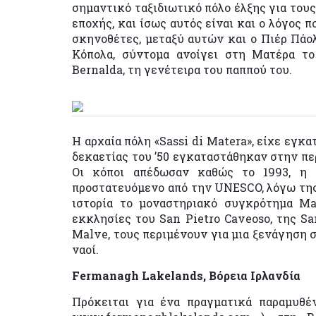
σημαντικό ταξιδιωτικό πόλο έλξης για τους
εποχής, και ίσως αυτός είναι και ο λόγος 
σκηνοθέτες, μεταξύ αυτών και ο Πιέρ Πάο
Κόπολα, σύντομα ανοίγει στη Ματέρα το
Bernalda, τη γενέτειρα του παππού του.
Η αρχαία πόλη «Sassi di Matera», είχε εγκ
δεκαετίας του ’50 εγκαταστάθηκαν στην πε
Οι κόποι απέδωσαν καθώς το 1993, η 
προστατευόμενο από την UNESCO, λόγω της 
ιστορία το μοναστηριακό συγκρότημα Mad
εκκλησίες του San Pietro Caveoso, της San
Malve, τους περιμένουν για μια ξενάγηση σ
ναοί.
Fermanagh Lakelands, Βόρεια Ιρλανδία
Πρόκειται για ένα πραγματικά παραμυθέ