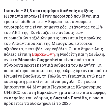
Ισπανία – 81,8 εκατομμύρια διεθνείς αφίξεις
Η Ισπανία αποτελεί έναν προορισμό που δίνει μια
τροπική αίσθηση στην Ευρώπη και σίγουρα ο
τουρισμός της είναι σημαντικός, φτάνοντας το 11%
του ΑΕΠ της. Συνδυάζει τις ανέσεις των
ευρωπαϊκών ταξιδιών με τις μαγευτικές παραλίες
του Ατλαντικού και της Μεσογείου, ιστορικά
αξιοθέατα, φεστιβάλ, καρναβάλια. Οι πιο δημοφιλείς
πόλεις είναι η
Βαρκελώνη
, η Μαδρίτη και η Σεβίλλη,
ενώ το
Μουσείο Guggenheim
είναι από τα πιο
σύγχρονα αρχιτεκτονικά θαύματα του πλανήτη. Οι
περισσότεροι επισκέπτες της χώρας έρχονται από το
Ηνωμένο Βασίλειο, τη Γαλλία, τη Γερμανία, ενώ και η
εσωτερική μετακίνηση είναι μεγάλη. Στη χώρα
βρίσκονται 44 Μνημεία Παγκόσμιας Κληρονομιάς
UNESCO και στη Βαρκελώνη μια από τις πιο όμορφες
εκκλησίες του κόσμου, η
Sagrada Familia,
η οποία
πρόκειται να ολοκληρωθεί το 2026.