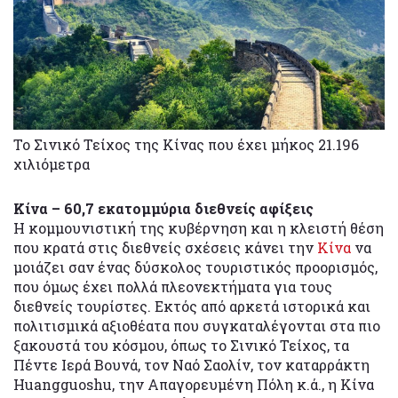
Το Σινικό Τείχος της Κίνας που έχει μήκος 21.196
χιλιόμετρα
Κίνα – 60,7 εκατομμύρια διεθνείς αφίξεις
Η κομμουνιστική της κυβέρνηση και η κλειστή θέση
που κρατά στις διεθνείς σχέσεις κάνει την
Κίνα
να
μοιάζει σαν ένας δύσκολος τουριστικός προορισμός,
που όμως έχει πολλά πλεονεκτήματα για τους
διεθνείς τουρίστες. Εκτός από αρκετά ιστορικά και
πολιτισμικά αξιοθέατα που συγκαταλέγονται στα πιο
ξακουστά του κόσμου, όπως το Σινικό Τείχος, τα
Πέντε Ιερά Βουνά, τον Ναό Σαολίν, τον καταρράκτη
Huangguoshu, την Απαγορευμένη Πόλη κ.ά., η Κίνα