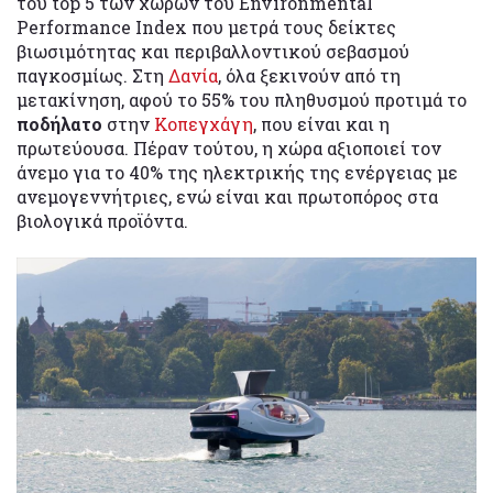
του top 5 των χωρών του Environmental
Performance Index που μετρά τους δείκτες
βιωσιμότητας και περιβαλλοντικού σεβασμού
παγκοσμίως. Στη
Δανία
, όλα ξεκινούν από τη
μετακίνηση, αφού το 55% του πληθυσμού προτιμά το
ποδήλατο
στην
Κοπεγχάγη
, που είναι και η
πρωτεύουσα. Πέραν τούτου, η χώρα αξιοποιεί τον
άνεμο για το 40% της ηλεκτρικής της ενέργειας με
ανεμογεννήτριες, ενώ είναι και πρωτοπόρος στα
βιολογικά προϊόντα.