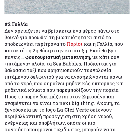
#2 Γαλλία
Δεν χρειάζεται να βρίσκεται ένα μέρος πάνω στο
βουνό για προωθεί τη βιωσιμότητα κι αυτό το
αποδεικνύει περίτρανα το
Παρίσι
και η Γαλλία, που
κατακτά τη 2η θέση στην κατάταξη. Εκεί θα βρει
κανείς…
φουτουριστική μετακίνηση
, με κάτι σαν
«ιπτάμενα» πλοία, τα Sea Bubbles. Πρόκειται για
θαλάσσια ταξί που χρησιμοποιούν τεχνολογία
ιπτάμενου δελφινιού για να ανασηκώνονται πάνω
από το νερό, που σημαίνει μηδενικές εκπομπές και
μηδενικά κύματα που παρεμποδίζουν την πορεία.
Προς το παρόν δοκιμάζεται στον Σηκουάνα και
αναμένεται να είναι το next big thing. Ακόμη, τα
ξενοδοχεία με το logo
La Clef Verte
δείχνουν
περιβαλλοντική προσέγγιση στη χρήση νερού,
ενέργειας και αποβλήτων, οπότε οι πιο
συνειδητοποιημένοι ταξιδιώτες, μπορούν να τα