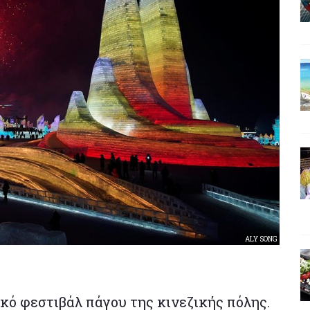
ALY SONG
κό φεστιβάλ πάγου της κινεζικής πόλης.