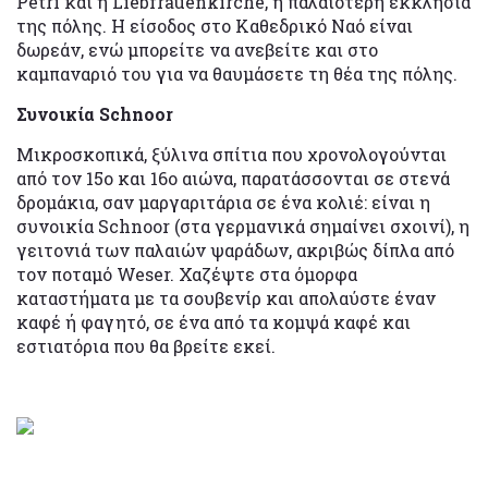
Petri και η Liebfrauenkirche, η παλαιότερη εκκλησία
της πόλης. Η είσοδος στο Καθεδρικό Ναό είναι
δωρεάν, ενώ μπορείτε να ανεβείτε και στο
καμπαναριό του για να θαυμάσετε τη θέα της πόλης.
Συνοικία Schnoor
Μικροσκοπικά, ξύλινα σπίτια που χρονολογούνται
από τον 15ο και 16ο αιώνα, παρατάσσονται σε στενά
δρομάκια, σαν μαργαριτάρια σε ένα κολιέ: είναι η
συνοικία Schnoor (στα γερμανικά σημαίνει σχοινί), η
γειτονιά των παλαιών ψαράδων, ακριβώς δίπλα από
τον ποταμό Weser. Χαζέψτε στα όμορφα
καταστήματα με τα σουβενίρ και απολαύστε έναν
καφέ ή φαγητό, σε ένα από τα κομψά καφέ και
εστιατόρια που θα βρείτε εκεί.