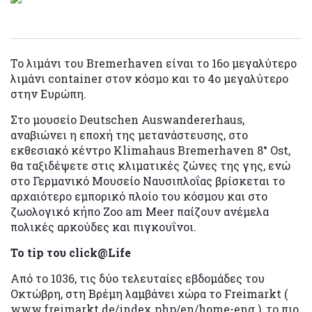
Το λιμάνι του Bremerhaven είναι το 16ο μεγαλύτερο
λιμάνι container στον κόσμο και το 4ο μεγαλύτερο
στην Ευρώπη.
Στο μουσείο Deutschen Auswandererhaus,
αναβιώνει η εποχή της μετανάστευσης, στο
εκθεσιακό κέντρο Klimahaus Bremerhaven 8° Ost,
θα ταξιδέψετε στις κλιματικές ζώνες της γης, ενώ
στο Γερμανικό Μουσείο Ναυσιπλοΐας βρίσκεται το
αρχαιότερο εμπορικό πλοίο του κόσμου και στο
ζωολογικό κήπο Zoo am Meer παίζουν ανέμελα
πολικές αρκούδες και πιγκουΐνοι.
Το tip του click@Life
Από το 1036, τις δύο τελευταίες εβδομάδες του
Οκτώβρη, στη Βρέμη λαμβάνει χώρα το Freimarkt (
www.freimarkt.de/index.php/en/home-eng ), το πιο