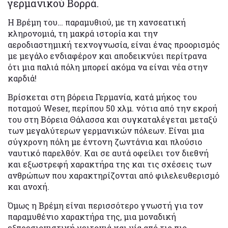
γερμανικού Βορρά.
Η Βρέμη του… παραμυθιού, με τη χανσεατική
κληρονομιά, τη μακρά ιστορία και την
αεροδιαστημική τεχνογνωσία, είναι ένας προορισμός
με μεγάλο ενδιαφέρον και αποδεικνύει περίτρανα
ότι μια παλιά πόλη μπορεί ακόμα να είναι νέα στην
καρδιά!
Βρίσκεται στη βόρεια Γερμανία, κατά μήκος του
ποταμού Weser, περίπου 50 χλμ. νότια από την εκροή
του στη Βόρεια Θάλασσα και συγκαταλέγεται μεταξύ
των μεγαλύτερων γερμανικών πόλεων. Είναι μια
σύγχρονη πόλη με έντονη ζωντάνια και πλούσιο
ναυτικό παρελθόν. Και σε αυτά οφείλει τον διεθνή
και εξωστρεφή χαρακτήρα της και τις σχέσεις των
ανθρώπων που χαρακτηρίζονται από φιλελευθερισμό
και ανοχή.
Όμως η Βρέμη είναι περισσότερο γνωστή για τον
παραμυθένιο χαρακτήρα της, μια μοναδική
εξπρεσιονιστική γειτονιά και μία από τις πιο