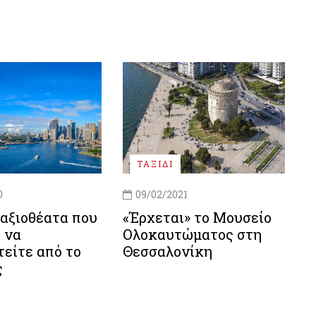
ΤΑΞΙΔΙ
0
09/02/2021
αξιοθέατα που
«Έρχεται» το Μουσείο
 να
Ολοκαυτώματος στη
είτε από το
Θεσσαλονίκη
ς