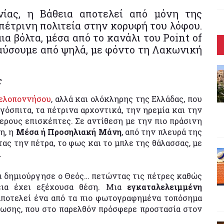
νίας, η Βάθεια αποτελεί από μόνη της
πέτρινη πολιτεία στην κορυφή του λόφου.
α βόλτα, μέσα από το κανάλι του Point of
λαύσουμε από ψηλά, με φόντο τη Λακωνική
ς
ελοποννήσου
, αλλά και ολόκληρης της Ελλάδας, που
ργόσπιτα, τα πέτρινα αρχοντικά, την ηρεμία και την
ερους επισκέπτες. Σε αντίθεση με την πιο πράσινη
η, η
Μέσα ή Προσηλιακή Μάνη
, από την πλευρά της
ας την πέτρα, το φως και το μπλε της θάλασσας, με
.
τι δημιούργησε ο Θεός… πετώντας τις πέτρες καθώς
ια έχει εξέχουσα θέση. Μια
εγκαταλελειμμένη
αποτελεί ένα από τα πιο φωτογραφημένα τοπόσημα
ρωσης, που στο παρελθόν πρόσφερε προστασία στον