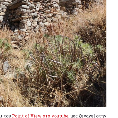
λι του
Point of View στο youtube
, μας ξεναγεί στην