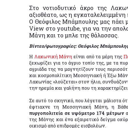
Στο νοτιοδυτικό άκρο της Λακω
αξιοθέατο, ως η εγκαταλελειμμένη 
Ο Θεόφιλος Μπάμπουλης μας πάει μι
View στο youtube, για να την απο
Μάνη και το μπλε της θάλασσας.
Βίντεο/φωτογραφίες: Θεόφιλος Μπάμπουλη
Η
Λακωνική Μάνη
είναι από τα μέρη της
Π
ξεχωρίζει για το άγριο τοπίο της, με τα πυ
αγριάδα της να μαγνητίζουν τους περισσότ
και κοσμοπολίτικη Μεσσηνιακή ή Έξω Μάν
Λακωνίας «λούζεται» στον ήλιο, συνδυάζοντ
την ηρεμία και γαλήνη που τη χαρακτηρίζει
Σε αυτό το σκηνικό, που λέγεται μάλιστα ό
έφτιαχνε τη Μεσσηνιακή Μάνη, η Βάθε
πυργοπολιτεία σε υψόμετρο 174 μέτρων
της Μάνης και ένα εξαιρετικό δείγμα οχύ
οικισμό από επιδρομές εισβολέων.