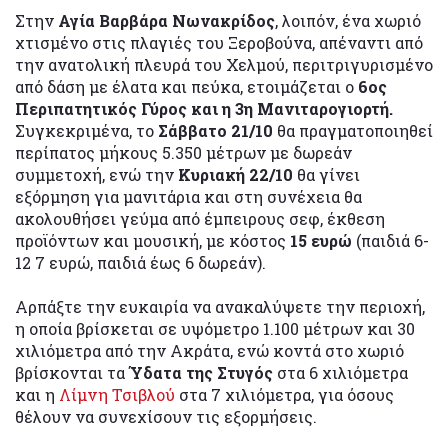
Στην
Αγία Βαρβάρα Νωνακρίδος
, λοιπόν, ένα χωριό
χτισμένο στις πλαγιές του Ξεροβούνα, απέναντι από
την ανατολική πλευρά του Χελμού, περιτριγυρισμένο
από δάση με έλατα και πεύκα, ετοιμάζεται ο
6ος
Περιπατητικός Γύρος και η 3η Μανιταρογιορτή.
Συγκεκριμένα, το
Σάββατο 21/10
θα πραγματοποιηθεί
περίπατος μήκους 5.350 μέτρων με δωρεάν
συμμετοχή, ενώ την
Κυριακή 22/10
θα γίνει
εξόρμηση για μανιτάρια και στη συνέχεια θα
ακολουθήσει γεύμα από έμπειρους σεφ, έκθεση
προϊόντων και μουσική, με κόστος
15 ευρώ
(παιδιά 6-
12 7 ευρώ, παιδιά έως 6 δωρεάν).
Αρπάξτε την ευκαιρία να ανακαλύψετε την περιοχή,
η οποία βρίσκεται σε υψόμετρο 1.100 μέτρων και 30
χιλιόμετρα από την Ακράτα, ενώ κοντά στο χωριό
βρίσκονται τα
Ύδατα της Στυγός
στα 6 χιλιόμετρα
και η
Λίμνη Τσιβλού
στα 7 χιλιόμετρα, για όσους
θέλουν να συνεχίσουν τις εξορμήσεις.