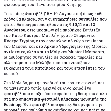
φιλοσοφίας του Πανεπιστημίου Κρήτης.
Το κυρίως Φεστιβάλ (16 – 19 Αυγούστου) όπως κάθε
χρόνο θα πλαισιώσουν οι
εναρκτήριες συναυλίες
που
φέτος θα πραγματοποιηθούν στις
9,10,11 και 12
Αυγούστου
, στις μεσαιωνικές αποθήκες Σαπλιτζά
του Κάτω Κάστρου Μυτιλήνης, στο Οθωμανικό
Κάστρο Σιγρίου, στον αρχαιολογικό χώρο του Ιερού
του Μέσσου και στο Αρχαίο Υδραγωγείο της Μόριας,
αντίστοιχα, αλλά και τα Molyvos Musical Moments,
οι αυθόρμητες συναυλίες σε σοκάκια, παραλίες και
άλλα σημεία του Μολύβου, που αιφνιδιάζουν
ευχάριστα τους κατοίκους και τους επισκέπτες του
χωριού.
Στο Μόλυβο, με τη μοναδική του αρχιτεκτονική και
το μαγευτικό τοπίο, ξεκινά σε λίγο καιρό ένα
φεστιβάλ που επάξια έχει κερδίσει τη θέση του δίπλα
στα πιο
σημαντικά φεστιβάλ κλασικής μουσικής της
Ευρώπης.
Ένα φεστιβάλ που φέτος, θα υμνήσει την
ομορφιά της ανθρώπινης σύνδεσης και μας καλεί να