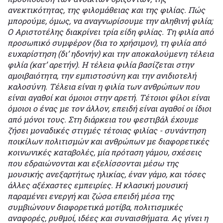
ανεκτικότητας, της φιλομάθειας και της φιλίας. Πώς
μπορούμε, όμως, να αναγνωρίσουμε την αληθινή φιλία;
Ο Αριστοτέλης διακρίνει τρία είδη φιλίας. Τη φιλία από
προσωπικό συμφέρον (δια το χρήσιμον), τη φιλία από
ευχαρίστηση (δι’ ηδονήν) και την αποκαλούμενη τέλεια
φιλία (κατ’ αρετήν). Η τέλεια φιλία βασίζεται στην
αμοιβαιότητα, την εμπιστοσύνη και την ανιδιοτελή
καλοσύνη. Τέλεια είναι η φιλία των ανθρώπων που
είναι αγαθοί και όμοιοι στην αρετή. Τέτοιοι φίλοι είναι
όμοιοι ο ένας με τον άλλον, επειδή είναι αγαθοί οι ίδιοι
από μόνοι τους. Στη διάρκεια του φεστιβάλ έχουμε
ζήσει μοναδικές στιγμές τέτοιας φιλίας - συνάντηση
ποικίλων πολιτισμών και ανθρώπων με διαφορετικές
κοινωνικές καταβολές, μία πρόταση γάμου, σχέσεις
που εδραιώνονται και εξελίσσονται μέσω της
μουσικής ανεξαρτήτως ηλικίας, έναν γάμο, και τόσες
άλλες αξέχαστες εμπειρίες. Η κλασική μουσική
παραμένει ενεργή και ζώσα επειδή μέσα της
συμβιώνουν διαφορετικά μοτίβα, πολιτισμικές
αναφορές, ρυθμοί, ιδέες και συναισθήματα. Ας γίνει η