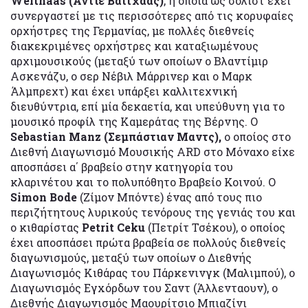
Weithaas (Άντιε Βάιτχαας)
, η οποία ως σολίστ έχει
συνεργαστεί με τις περισσότερες από τις κορυφαίες
ορχήστρες της Γερμανίας, με πολλές διεθνείς
διακεκριμένες ορχήστρες και καταξιωμένους
αρχιμουσικούς (μεταξύ των οποίων ο Βλαντίμιρ
Ασκενάζυ, ο σερ Νέβιλ Μάρρινερ και ο Μαρκ
Άλμπρεχτ) και έχει υπάρξει καλλιτεχνική
διευθύντρια, επί μία δεκαετία, και υπεύθυνη για το
μουσικό προφίλ της Καμεράτας της Βέρνης. Ο
Sebastian Manz (Σεμπάστιαν Μαντς),
ο οποίος στο
Διεθνή Διαγωνισμό Μουσικής ARD στο Μόναχο είχε
αποσπάσει α΄ βραβείο στην κατηγορία του
κλαρινέτου και το πολυπόθητο Βραβείο Κοινού. Ο
Simon Bode
(Ζίμον Μπόντε) ένας από τους πιο
περιζήτητους λυρικούς τενόρους της γενιάς του και
o κιθαρίστας
Petrit Ceku
(Πετρίτ Τσέκου), ο οποίος
έχει αποσπάσει πρώτα βραβεία σε πολλούς διεθνείς
διαγωνισμούς, μεταξύ των οποίων ο Διεθνής
Διαγωνισμός Κιθάρας του Πάρκενινγκ (Μαλιμπού), ο
Διαγωνισμός Εγxόρδων του Σαντ (Άλλενταουν), ο
Διεθνής Διαγωνισμός Μαουρίτσιο Μπιαζίνι