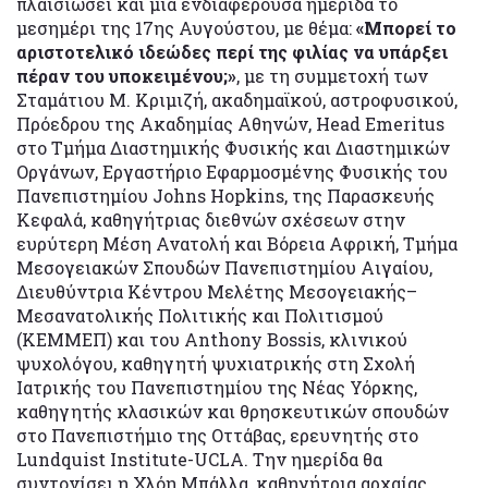
πλαισιώσει και μία ενδιαφέρουσα ημερίδα το
μεσημέρι της 17ης Αυγούστου, με θέμα:
«Μπορεί το
αριστοτελικό ιδεώδες περί της φιλίας να υπάρξει
πέραν του υποκειμένου;»
, με τη συμμετοχή των
Σταμάτιου M. Κριμιζή, ακαδημαϊκού, αστροφυσικού,
Πρόεδρου της Ακαδημίας Αθηνών, Head Emeritus
στο Τμήμα Διαστημικής Φυσικής και Διαστημικών
Οργάνων, Εργαστήριο Εφαρμοσμένης Φυσικής του
Πανεπιστημίου Johns Hopkins, της Παρασκευής
Κεφαλά, καθηγήτριας διεθνών σχέσεων στην
ευρύτερη Μέση Ανατολή και Βόρεια Αφρική, Τμήμα
Μεσογειακών Σπουδών Πανεπιστημίου Αιγαίου,
Διευθύντρια Κέντρου Μελέτης Μεσογειακής–
Μεσανατολικής Πολιτικής και Πολιτισμού
(ΚΕΜΜΕΠ) και του Anthony Bossis, κλινικού
ψυχολόγου, καθηγητή ψυχιατρικής στη Σχολή
Ιατρικής του Πανεπιστημίου της Νέας Υόρκης,
καθηγητής κλασικών και θρησκευτικών σπουδών
στο Πανεπιστήμιο της Οττάβας, ερευνητής στο
Lundquist Institute-UCLA. Την ημερίδα θα
συντονίσει η Χλόη Μπάλλα, καθηγήτρια αρχαίας