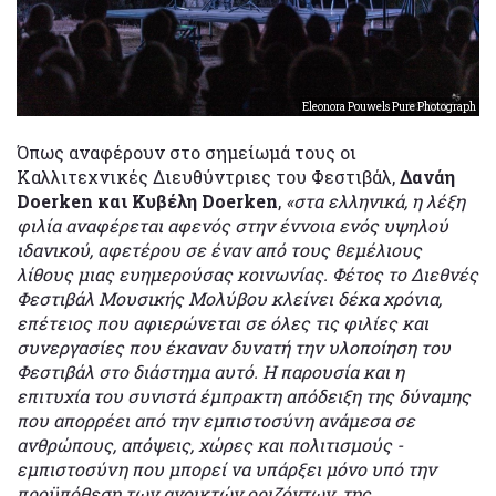
Eleonora Pouwels Pure Photograph
Όπως αναφέρουν στο σημείωμά τους οι
Καλλιτεχνικές Διευθύντριες του Φεστιβάλ,
Δανάη
Doerken και Κυβέλη Doerken
,
«στα ελληνικά, η λέξη
φιλία αναφέρεται αφενός στην έννοια ενός υψηλού
ιδανικού, αφετέρου σε έναν από τους θεμέλιους
λίθους μιας ευημερούσας κοινωνίας. Φέτος το Διεθνές
Φεστιβάλ Μουσικής Μολύβου κλείνει δέκα χρόνια,
επέτειος που αφιερώνεται σε όλες τις φιλίες και
συνεργασίες που έκαναν δυνατή την υλοποίηση του
Φεστιβάλ στο διάστημα αυτό. Η παρουσία και η
επιτυχία του συνιστά έμπρακτη απόδειξη της δύναμης
που απορρέει από την εμπιστοσύνη ανάμεσα σε
ανθρώπους, απόψεις, χώρες και πολιτισμούς -
εμπιστοσύνη που μπορεί να υπάρξει μόνο υπό την
προϋπόθεση των ανοικτών οριζόντων, της