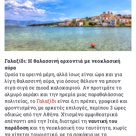
Γαλαξίδι: Η θαλασσινή αρχοντιά με νεοκλασική
αύρα
Ωραία τα ορεινά μέρη, αλλά ίσως είναι ώρα και για
λίγη θαλασσινή αύρα, για όσους θέλουν να μπουν
σιγά-σιγά σε mood καλοκαιριού. Αν προτιμάτε το
αλμυρό αεράκι και την ηρεμία μιας παραθαλάσσιας
πολιτείας, το
Γαλαξίδι
είναι ό,τι πρέπει, γραφικό και
φροντισμένο, με αρκετές επιλογές, περίπου 3 ώρες
οδικώς από την Αθήνα. Χτισμένο αμφιθεατρικά
απέναντι από την Ιτέα, διατηρεί τη
ναυτική του
παράδοση
και τη νεοκλασική του ταυτότητα, χωρίς
να γίνεται τουριστικό, με τα σοκάκια με τα