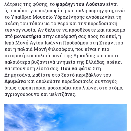
λάτρεις της φύσης, το
φαράγγι του Λούσιου
είναι
ό,τι πρέπει για πεζοπορία ή και απλή περιήγηση, ενώ
το Υπαίθριο Μουσείο Υδροκίνησης αναδεικνύει τη
σχέση του τόπου με το νερό και την παραδοσιακή
τεχνογνωσία. Αν θέλετε να προσθέσετε και πέρασμα
από
μοναστήρια
στην απόδρασή σας προς τα εκεί, η
Ιερά Μονή Αγίου Ιωάννη Προδρόμου στη Στεμνίτσα
και η παλαιά Μονή Φιλοσόφου, που είναι η πιο
ιστορική και παλαιά μονή της Αρκαδίας και από τα
παλαιότερα βυζαντινά μνημεία της Ελλάδας, πρέπει
να μπουν στη λίστα σας.
Πού να φάτε:
Στη
Δημητσάνα, καθίστε στο ζεστό περιβάλλον του
Δρυμώνα
και απολαύστε παραδοσιακές συνταγές
όπως τυροπιτάρια, μοσχαράκι που λιώνει στο στόμα,
αγριογούρουνο και μελιτζάνες.