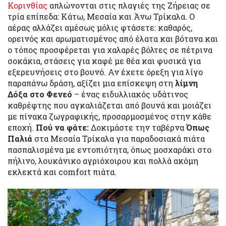
Κορινθίας
απλώνονται στις πλαγιές της Ζήρειας σε
τρία επίπεδα: Κάτω, Μεσαία και Άνω Τρίκαλα. Ο
αέρας αλλάζει αμέσως μόλις φτάσετε: καθαρός,
ορεινός και αρωματισμένος από έλατα και βότανα και
ο τόπος προσφέρεται για χαλαρές βόλτες σε πέτρινα
σοκάκια, στάσεις για καφέ με θέα και φυσικά για
εξερευνήσεις στο βουνό. Αν έχετε όρεξη για λίγο
παραπάνω δράση, αξίζει μια επίσκεψη στη
λίμνη
Δόξα στο Φενεό
– ένας ειδυλλιακός υδάτινος
καθρέφτης που αγκαλιάζεται από βουνά και μοιάζει
με πίνακα ζωγραφικής, προσαρμοσμένος στην κάθε
εποχή.
Πού να φάτε:
Δοκιμάστε την ταβέρνα
Όπως
Παλιά
στα Μεσαία Τρίκαλα για παραδοσιακά πιάτα
πασπαλισμένα με εντοπιότητα, όπως μοσχαράκι στο
πήλινο, λουκάνικο αγριόχοιρου και πολλά ακόμη
εκλεκτά και comfort πιάτα.