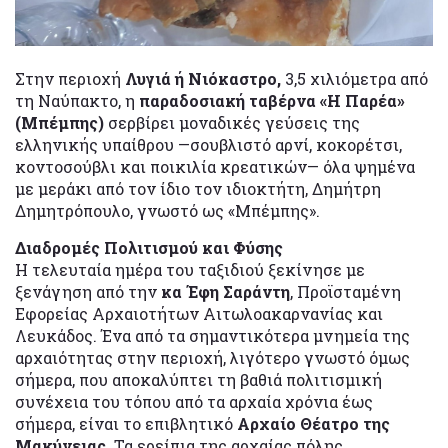
Στην περιοχή
Λυγιά ή Νιόκαστρο,
3,5 χιλιόμετρα από
τη Ναύπακτο, η
παραδοσιακή ταβέρνα «Η Παρέα»
(Μπέμπης)
σερβίρει μοναδικές γεύσεις της
ελληνικής υπαίθρου —σουβλιστό αρνί, κοκορέτσι,
κοντοσούβλι και ποικιλία κρεατικών— όλα ψημένα
με μεράκι από τον ίδιο τον ιδιοκτήτη, Δημήτρη
Δημητρόπουλο, γνωστό ως «Μπέμπης».
Διαδρομές Πολιτισμού και Φύσης
Η τελευταία ημέρα του ταξιδιού ξεκίνησε με
ξενάγηση από την
κα Έφη Σαράντη
, Προϊσταμένη
Εφορείας Αρχαιοτήτων Αιτωλοακαρνανίας και
Λευκάδος. Ένα από τα σημαντικότερα μνημεία της
αρχαιότητας στην περιοχή, λιγότερο γνωστό όμως
σήμερα, που αποκαλύπτει τη βαθιά πολιτισμική
συνέχεια του τόπου από τα αρχαία χρόνια έως
σήμερα, είναι το επιβλητικό
Αρχαίο Θέατρο της
Μακύνειας.
Τα ερείπια της αρχαίας πόλης