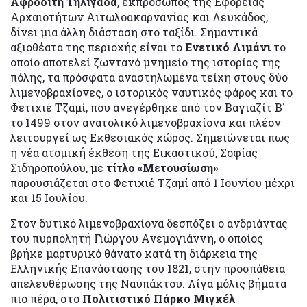
Αφροδίτη Τηλιγάδα
, εκπρόσωπος της Εφορείας
Αρχαιοτήτων Αιτωλοακαρνανίας και Λευκάδος,
δίνει μια άλλη διάσταση στο ταξίδι. Σημαντικά
αξιοθέατα της περιοχής είναι το
Ενετικό Λιμάνι
το
οποίο αποτελεί ζωντανό μνημείο της ιστορίας της
πόλης, τα πρόσφατα αναστηλωμένα τείχη στους δύο
λιμενοβραχίονες, ο ιστορικός ναυτικός φάρος και το
Φετιχιέ Τζαμί, που ανεγέρθηκε από τον Βαγιαζίτ Β΄
το 1499 στον ανατολικό λιμενοβραχίονα και πλέον
λειτουργεί ως Εκθεσιακός χώρος. Σημειώνεται πως
η νέα ατομική έκθεση της Εικαστικού, Σοφίας
Σιδηροπούλου, με
τίτλο «Μετουσίωση»
παρουσιάζεται στο Φετιχιέ Τζαμί από 1 Ιουνίου μέχρι
και 15 Ιουλίου.
Στον δυτικό λιμενοβραχίονα δεσπόζει ο ανδριάντας
του πυρπολητή Γιώργου Ανεμογιάννη, ο οποίος
βρήκε μαρτυρικό θάνατο κατά τη διάρκεια της
Ελληνικής Επανάστασης του 1821, στην προσπάθεια
απελευθέρωσης της Ναυπάκτου. Λίγα μόλις βήματα
πιο πέρα, στο
Πολιτιστικό Πάρκο Μιγκέλ