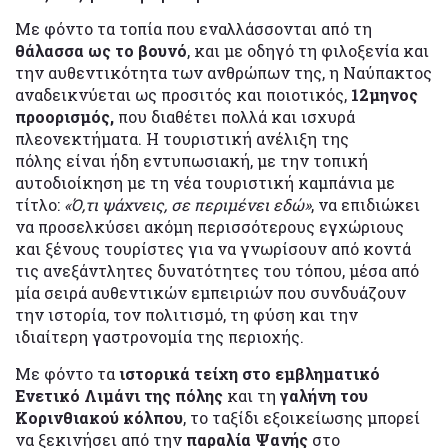
Με φόντο τα τοπία που εναλλάσσονται από τη
θάλασσα ως το βουνό
, και με οδηγό τη φιλοξενία και
την αυθεντικότητα των ανθρώπων της, η Ναύπακτος
αναδεικνύεται ως προσιτός και ποιοτικός,
12μηνος
προορισμός,
που διαθέτει πολλά και ισχυρά
πλεονεκτήματα. Η τουριστική ανέλιξη της
πόλης είναι ήδη εντυπωσιακή, με την τοπική
αυτοδιοίκηση με τη νέα τουριστική καμπάνια με
τίτλο:
«Ό,τι ψάχνεις, σε περιμένει εδώ»
, να επιδιώκει
να προσελκύσει ακόμη περισσότερους εγχώριους
και ξένους τουρίστες για να γνωρίσουν από κοντά
τις ανεξάντλητες δυνατότητες του τόπου, μέσα από
μία σειρά αυθεντικών εμπειριών που συνδυάζουν
την ιστορία, τον πολιτισμό, τη φύση και την
ιδιαίτερη γαστρονομία της περιοχής.
Με φόντο τα
ιστορικά τείχη στο εμβληματικό
Ενετικό Λιμάνι της πόλης
και τη
γαλήνη του
Κορινθιακού κόλπου
, το ταξίδι εξοικείωσης μπορεί
να ξεκινήσει από την
παραλία Ψανής
στο