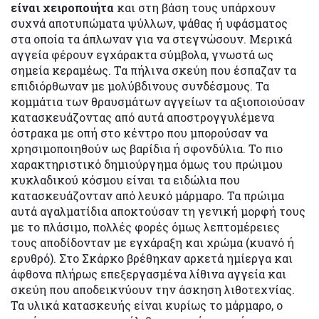
είναι χειροποιήτα
και στη βάση τους υπάρχουν
συχνά αποτυπώματα ψύλλων, ψάθας ή υφάσματος
στα οποία τα άπλωναν για να στεγνώσουν. Μερικά
αγγεία φέρουν εγχάρακτα σύμβολα, γνωστά ως
σημεία κεραμέως. Τα πήλινα σκεύη που έσπαζαν τα
επιδιόρθωναν με μολύβδινους συνδέσμους. Τα
κομμάτια των θραυσμάτων αγγείων τα αξιοποιούσαν
κατασκευάζοντας από αυτά αποστρογγυλέμενα
όστρακα με οπή στο κέντρο που μπορούσαν να
χρησιμοποιηθούν ως βαρίδια ή σφονδύλια. Το πιο
χαρακτηριστικό δημιούργημα όμως του πρώιμου
κυκλαδικού κόσμου είναι τα ειδώλια που
κατασκευάζονταν από λευκό μάρμαρο. Τα πρώιμα
αυτά αγαλματίδια αποκτούσαν τη γενική μορφή τους
με το πλάσιμο, πολλές φορές όμως λεπτομέρειες
τους αποδίδονταν με εγχάραξη και χρώμα (κυανό ή
ερυθρό). Στο Σκάρκο βρέθηκαν αρκετά ημίεργα και
άφθονα πλήρως επεξεργασμένα λίθινα αγγεία και
σκεύη που αποδεικνύουν την άσκηση λιθοτεχνίας.
Τα υλικά κατασκευής είναι κυρίως το μάρμαρο, ο