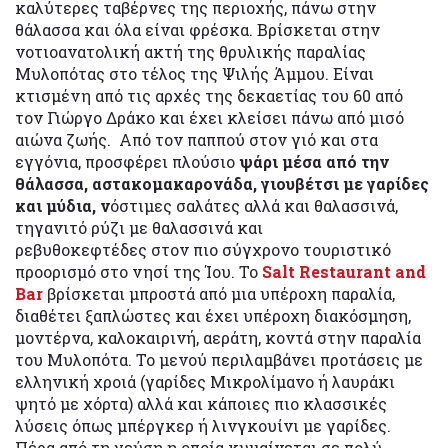
καλύτερες ταβέρνες της περιοχής, πάνω στην
θάλασσα και όλα είναι φρέσκα. Βρίσκεται στην
νοτιοανατολική ακτή της θρυλικής παραλίας
Μυλοπότας στο τέλος της Ψιλής Άμμου. Είναι
κτισμένη από τις αρχές της δεκαετίας του 60 από
τον Γιώργο Δράκο και έχει κλείσει πάνω από μισό
αιώνα ζωής. Από τον παππού στον γιό και στα
εγγόνια, προσφέρει πλούσιο
ψάρι μέσα από την
θάλασσα, αστακομακαρονάδα, γιουβέτσι με γαρίδες
και μύδια, ν
όστιμες σαλάτες αλλά και θαλασσινά,
τηγανιτό ρύζι με θαλασσινά και
ρεβυθοκεφτέδες στον πιο σύγχρονο τουριστικό
προορισμό στο νησί της Ίου. Το
Salt Restaurant and
Bar
βρίσκεται μπροστά από μια υπέροχη παραλία,
διαθέτει ξαπλώστες και έχει υπέροχη διακόσμηση,
μοντέρνα, καλοκαιρινή, αεράτη, κοντά στην παραλία
του Μυλοπότα. Το μενού περιλαμβάνει προτάσεις με
ελληνική χροιά (γαρίδες Μικρολίμανο ή λαυράκι
ψητό με χόρτα) αλλά και κάποιες πιο κλασσικές
λύσεις όπως μπέργκερ ή λινγκουίνι με γαρίδες.
Πέρα από τη γεύση η οποία κυμαίνεται σε πολύ