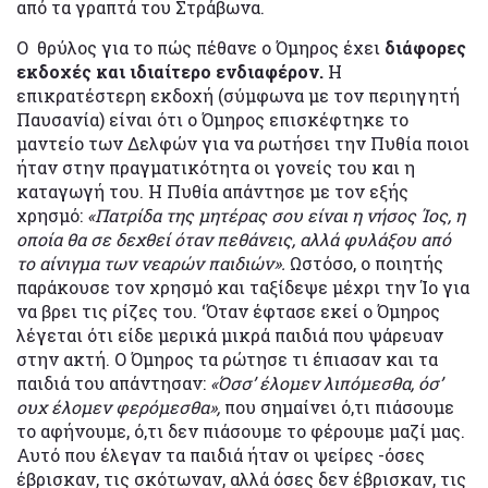
από τα γραπτά του Στράβωνα.
Ο θρύλος για το πώς πέθανε ο Όμηρος έχει
διάφορες
εκδοχές και ιδιαίτερο ενδιαφέρον.
Η
επικρατέστερη εκδοχή (σύμφωνα με τον περιηγητή
Παυσανία) είναι ότι ο Όμηρος επισκέφτηκε το
μαντείο των Δελφών για να ρωτήσει την Πυθία ποιοι
ήταν στην πραγματικότητα οι γονείς του και η
καταγωγή του. Η Πυθία απάντησε με τον εξής
χρησμό:
«Πατρίδα της μητέρας σου είναι η νήσος Ίος, η
οποία θα σε δεχθεί όταν πεθάνεις, αλλά φυλάξου από
το αίνιγμα των νεαρών παιδιών».
Ωστόσο, ο ποιητής
παράκουσε τον χρησμό και ταξίδεψε μέχρι την Ίο για
να βρει τις ρίζες του. ‘Όταν έφτασε εκεί ο Όμηρος
λέγεται ότι είδε μερικά μικρά παιδιά που ψάρευαν
στην ακτή. Ο Όμηρος τα ρώτησε τι έπιασαν και τα
παιδιά του απάντησαν:
«Όσσ’ έλομεν λιπόμεσθα, όσ’
ουχ έλομεν φερόμεσθα»,
που σημαίνει ό,τι πιάσουμε
το αφήνουμε, ό,τι δεν πιάσουμε το φέρουμε μαζί μας.
Αυτό που έλεγαν τα παιδιά ήταν οι ψείρες -όσες
έβρισκαν, τις σκότωναν, αλλά όσες δεν έβρισκαν, τις