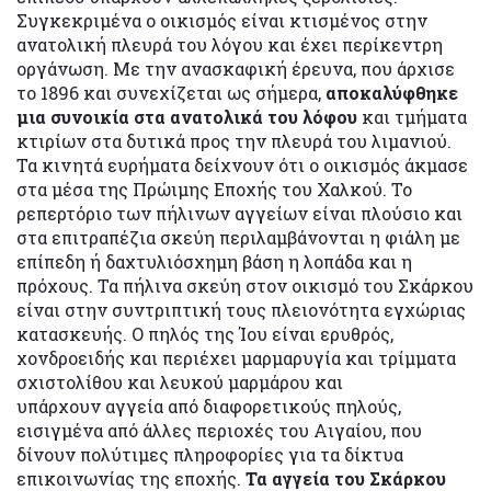
Συγκεκριμένα ο οικισμός είναι κτισμένος στην
ανατολική πλευρά του λόγου και έχει περίκεντρη
οργάνωση. Με την ανασκαφική έρευνα, που άρχισε
το 1896 και συνεχίζεται ως σήμερα,
αποκαλύφθηκε
μια συνοικία στα ανατολικά του λόφου
και τμήματα
κτιρίων στα δυτικά προς την πλευρά του λιμανιού.
Τα κινητά ευρήματα δείχνουν ότι ο οικισμός άκμασε
στα μέσα της Πρώιμης Εποχής του Χαλκού. Το
ρεπερτόριο των πήλινων αγγείων είναι πλούσιο και
στα επιτραπέζια σκεύη περιλαμβάνονται η φιάλη με
επίπεδη ή δαχτυλιόσχημη βάση η λοπάδα και η
πρόχους. Τα πήλινα σκεύη στον οικισμό του Σκάρκου
είναι στην συντριπτική τους πλειονότητα εγχώριας
κατασκευής. Ο πηλός της Ίου είναι ερυθρός,
χονδροειδής και περιέχει μαρμαρυγία και τρίμματα
σχιστολίθου και λευκού μαρμάρου και
υπάρχουν αγγεία από διαφορετικούς πηλούς,
εισιγμένα από άλλες περιοχές του Αιγαίου, που
δίνουν πολύτιμες πληροφορίες για τα δίκτυα
επικοινωνίας της εποχής.
Τα αγγεία του Σκάρκου