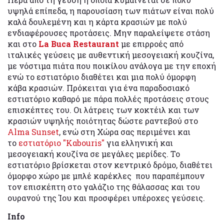
υψηλά επίπεδα, η παρουσίαση των πιάτων είναι πολύ
καλά δουλεμένη και η κάρτα κρασιών με πολύ
ενδιαφέρουσες προτάσεις. Μην παραλείψετε στάση
και στο
La Buca Restaurant
με επιρροές από
ιταλικές γεύσεις με αυθεντική μεσογειακή κουζίνα,
με νόστιμα πιάτα που ποικίλου ανάλογα με την εποχή
ενώ το εστιατόριο διαθέτει και μια πολύ όμορφη
κάβα κρασιών. Πρόκειται για ένα παραδοσιακό
εστιατόριο καθαρό με πάρα πολλές προτάσεις στους
επισκέπτες του. Οι λάτρεις των κοκτέιλ και των
κρασιών υψηλής ποιότητας δώστε ραντεβού στο
Alma Sunset
, ενώ στη Χώρα σας περιμένει και
το
εστιατόριο "Καbouris"
για ελληνική και
μεσογειακή κουζίνα σε μεγάλες μερίδες. Το
εστιατόριο βρίσκεται στον κεντρικό δρόμο, διαθέτει
όμορφο χώρο με μπλέ καρέκλες που παραπέμπουν
τον επισκέπτη στο γαλάζιο της θάλασσας και του
ουρανού της Ίου και προσφέρει υπέροχες γεύσεις.
Info