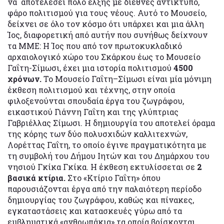
να αποτελέσει πόλο έλξης με διεθνές αντίκτυπο,
φάρο πολιτισμού για τους νέους. Αυτό το Μουσείο,
δείχνει σε όλο τον κόσμο ότι υπάρχει και μια άλλη
Ίος, διαφορετική από αυτήν που συνήθως δείχνουν
τα ΜΜΕ: Η Ίος που από τον πρωτοκυκλαδικό
αρχαιολογικό χώρο του Σκάρκου έως το Μουσείο
Γαΐτη-Σίμωσι, έχει μια ιστορία πολιτισμού
4500
χρόνων.
Το Μουσείο Γαΐτη–Σίμωσι είναι μία μόνιμη
έκθεση πολιτισμού και τέχνης, στην οποία
φιλοξενούνται σπουδαία έργα του ζωγράφου,
εικαστικού Γιάννη Γαΐτη και της γλύπτριας
Γαβριέλλας Σίμωσι. Η δημιουργία του αποτελεί όραμα
της κόρης των δύο πολυσχιδών καλλιτεχνών,
Λορέττας Γαΐτη, το οποίο έγινε πραγματικότητα με
τη συμβολή του Δήμου Ιητών και του Δημάρχου του
νησιού Γκίκα Γκίκα. Η έκθεση εκτυλίσσεται σε
2
βασικά κτίρια.
Στο «Κτίριο Γαΐτη» όπου
παρουσιάζονται έργα από την παλαιότερη περίοδο
δημιουργίας του ζωγράφου, καθώς και πίνακες,
εγκαταστάσεις και κατασκευές γύρω από τα
εμβληματικά «ανθρωπάκια» τα οποία βρίσκονται