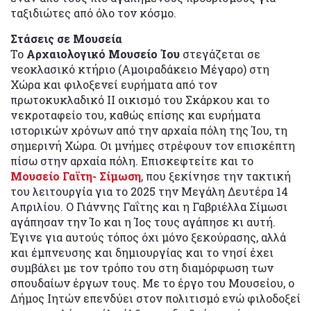
ταξιδιώτες από όλο τον κόσμο.
Στάσεις σε Μουσεία
Το
Αρχαιολογικό Μουσείο Ίου
στεγάζεται σε
νεοκλασικό κτήριο (Αμοιραδάκειο Μέγαρο) στη
Χώρα και φιλοξενεί ευρήματα από τον
πρωτoκυκλαδικό II οικισμό τoυ Σκάρκoυ και το
vεκρoταφείo τoυ, καθώς επίσης και ευρήματα
ιστορικών χρόνων από την αρχαία πόλη της Ίου, τη
σημερινή Χώρα. Οι μνήμες στρέφουν τον επισκέπτη
πίσω στην αρχαία πόλη. Επισκεφτείτε και το
Moυσείο Γαϊτη- Σίμωση
, που ξεκίνησε την τακτική
του λειτουργία για το 2025 την Μεγάλη Δευτέρα 14
Απριλίου. Ο Γιάννης Γαΐτης και η Γαβριέλλα Σίμωσι
αγάπησαν την Ίο και η Ίος τους αγάπησε κι αυτή.
Έγινε για αυτούς τόπος όχι μόνο ξεκούρασης, αλλά
και έμπνευσης και δημιουργίας και το νησί έχει
συμβάλει με τον τρόπο του στη διαμόρφωση των
σπουδαίων έργων τους. Με το έργο του Μουσείου, ο
Δήμος Ιητών επενδύει στον πολιτισμό ενώ φιλοδοξεί