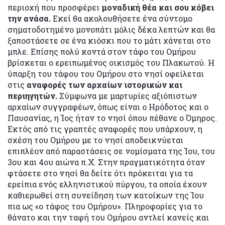
περιοχή που προσφέρει
μοναδική θέα και σου κόβει
την ανάσα.
Εκεί θα ακολουθήσετε ένα σύντομο
σηματοδοτημένο μονοπάτι μόλις δέκα λεπτών και θα
ξαποστάσετε σε ένα κιόσκι που το μάτι χάνεται στο
μπλε. Επίσης πολύ κοντά στον τάφο του Ομήρου
βρίσκεται ο ερειπωμένος οικισμός του Πλακωτού. Η
ύπαρξη του τάφου του Ομήρου στο νησί οφείλεται
στις
αναφορές των αρχαίων ιστορικών και
περιηγητών.
Σύμφωνα με μαρτυρίες αξιόπιστων
αρχαίων συγγραφέων, όπως είναι ο Ηρόδοτος και ο
Παυσανίας, η Ίος ήταν το νησί όπου πέθανε ο Όμηρος.
Εκτός από τις γραπτές αναφορές που υπάρχουν, η
σχέση του Ομήρου με το νησί αποδεικνύεται
επιπλέον από παραστάσεις σε νομίσματα της Ίου, του
3ου και 4ου αιώνα π.Χ. Στην πραγματικότητα όταν
φτάσετε στο νησί θα δείτε ότι πρόκειται για τα
ερείπια ενός ελληνιστικού πύργου, τα οποία έχουν
καθιερωθεί στη συνείδηση των κατοίκων της Ίου
πια ως «ο τάφος του Ομήρου». Πληροφορίες για το
θάνατο και την ταφή του Ομήρου αντλεί κανείς και