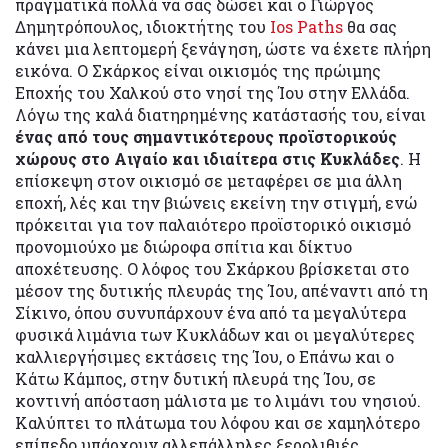
πραγματικά πολλά να σας δώσει και ο Γιώργος
Δημητρόπουλος, ιδιοκτήτης του
Ios Paths
θα σας
κάνει μια λεπτομερή ξενάγηση, ώστε να έχετε πλήρη
εικόνα. Ο Σκάρκος είναι οικισμός της πρώιμης
Εποχής του Χαλκού στο νησί της Ίου στην Ελλάδα.
Λόγω της καλά διατηρημένης κατάστασής του, είναι
ένας από τους σημαντικότερους προϊστορικούς
χώρους στο Αιγαίο και ιδιαίτερα στις Κυκλάδες
. Η
επίσκεψη στον οικισμό σε μεταφέρει σε μια άλλη
εποχή, λές και την βιώνεις εκείνη την στιγμή, ενώ
πρόκειται για τον παλαιότερο προϊστορικό οικισμό
προνομιούχο με διώροφα σπίτια και δίκτυο
αποχέτευσης. Ο λόφος του Σκάρκου βρίσκεται στο
μέσον της δυτικής πλευράς της Ίου, απέναντι από τη
Σίκινο, όπου συνυπάρχουν ένα από τα μεγαλύτερα
φυσικά λιμάνια των Κυκλάδων και οι μεγαλύτερες
καλλιεργήσιμες εκτάσεις της Ίου, ο Επάνω και ο
Κάτω Κάμπος, στην δυτική πλευρά της Ίου, σε
κοντινή απόσταση μάλιστα με το λιμάνι του νησιού.
Καλύπτει το πλάτωμα του λόφου και σε χαμηλότερο
επίπεδο υπάρχουν αλλεπάλληλες ξερολιθιές.