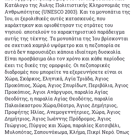
Κατάλογο της Άυλης Πολιτιστικής Κληρονομιάς της
Ανθρωπότητας (UNESCO 2003). Και τα μονοπάτια της
Ίου, οι ξερολιθικές αυτές κατασκευές, που
χαράχτηκαν και οριοθέτησαν τις στράτες του
νησιού. αποτελούν το χαρακτηριστικό παράδειγμα
αυτής της τέχνης. Τα μονοπάτια της Ίου βρίσκονται
σε σχετικά χαμηλό υψόμετρο και η πεζοπορία σε
αυτά δεν παρουσιάζει κάποια ιδιαίτερη δυσκολία.
Είναι προσβάσιμα όλο τον χρόνο και κάθε περίοδος
έχει τις δικές της ομορφιές. Οι πεζοπορικές
διαδρομές που μπορείτε να εξερευνήσετε είναι οι
Χώρα, Σκάρκος, Εληνικά, Αγία Τριάδα, Άγιος
Προκόπιος, Χώρα, Άγιος Σπυρίδων, Περιβόλια, Άγιος
Προκόπιος, Άγιοι Ανάργυροι, παραλία Αγίας
Θεοδότης, η παραλία Αγίας Θεοδότης, παραλία
Παλαιόκαστρου.Χώρα,Θέατρο, Άγιος Δημήτριος,
Προφήτης Ηλίας, Ανεμογεννήτριες, Χώρα, Άγιος
Δημήτριος, Άγιος Ιωάννης Πρόδρομος, Άγιος
Γεώργιος, Πύργος και Χώρα, παραλίες Κατσιβέλι,
Μυλοπότας, Σαπουνόχωμα, Κλήμα, Πικρί Νερό. Όπως