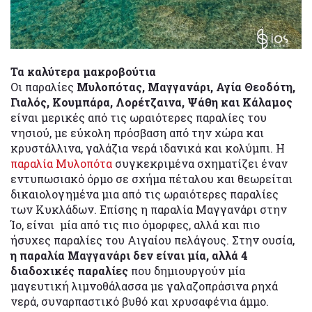
Τα καλύτερα μακροβούτια
Οι παραλίες
Μυλοπότας, Μαγγανάρι, Αγία Θεοδότη,
Γιαλός, Κουμπάρα, Λορέτζαινα, Ψάθη και Κάλαμος
είναι μερικές από τις ωραιότερες παραλίες του
νησιού, με εύκολη πρόσβαση από την χώρα και
κρυστάλλινα, γαλάζια νερά ιδανικά και κολύμπι. Η
παραλία Μυλοπότα
συγκεκριμένα σχηματίζει έναν
εντυπωσιακό όρμο σε σχήμα πέταλου και θεωρείται
δικαιολογημένα μια από τις ωραιότερες παραλίες
των Κυκλάδων. Επίσης η παραλία Μαγγανάρι στην
Ίο, είναι μία από τις πιο όμορφες, αλλά και πιο
ήσυχες παραλίες του Αιγαίου πελάγους. Στην ουσία,
η παραλία Μαγγανάρι δεν είναι μία, αλλά 4
διαδοχικές παραλίες
που δημιουργούν μία
μαγευτική λιμνοθάλασσα με γαλαζοπράσινα ρηχά
νερά, συναρπαστικό βυθό και χρυσαφένια άμμο.