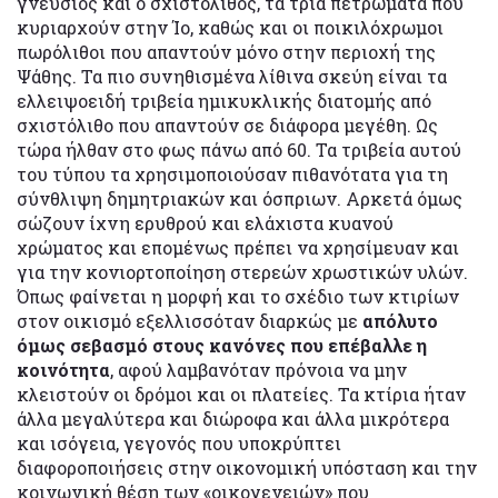
γνεύσιος και ο σχιστόλιθος, τα τρία πετρώματα που
κυριαρχούν στην Ίο, καθώς και οι ποικιλόχρωμοι
πωρόλιθοι που απαντούν μόνο στην περιοχή της
Ψάθης. Τα πιο συνηθισμένα λίθινα σκεύη είναι τα
ελλειψοειδή τριβεία ημικυκλικής διατομής από
σχιστόλιθο που απαντούν σε διάφορα μεγέθη. Ως
τώρα ήλθαν στο φως πάνω από 60. Τα τριβεία αυτού
του τύπου τα χρησιμοποιούσαν πιθανότατα για τη
σύνθλιψη δημητριακών και όσπριων. Αρκετά όμως
σώζουν ίχνη ερυθρού και ελάχιστα κυανού
χρώματος και επομένως πρέπει να χρησίμευαν και
για την κονιορτοποίηση στερεών χρωστικών υλών.
Όπως φαίνεται η μορφή και το σχέδιο των κτιρίων
στον οικισμό εξελλισσόταν διαρκώς με
απόλυτο
όμως σεβασμό στους κανόνες που επέβαλλε η
κοινότητα
, αφού λαμβανόταν πρόνοια να μην
κλειστούν οι δρόμοι και οι πλατείες. Τα κτίρια ήταν
άλλα μεγαλύτερα και διώροφα και άλλα μικρότερα
και ισόγεια, γεγονός που υποκρύπτει
διαφοροποιήσεις στην οικονομική υπόσταση και την
κοινωνική θέση των «οικογενειών» που