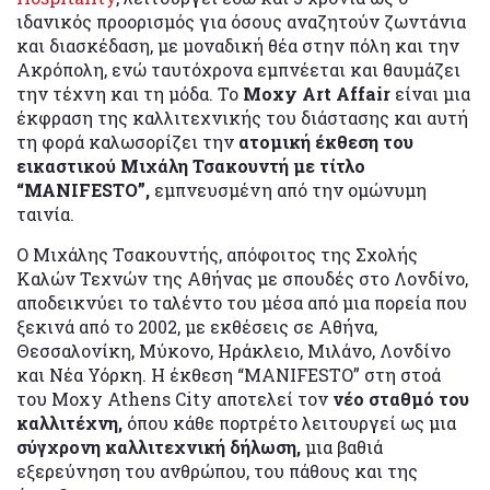
ιδανικός προορισμός για όσους αναζητούν ζωντάνια
και διασκέδαση, με μοναδική θέα στην πόλη και την
Ακρόπολη, ενώ ταυτόχρονα εμπνέεται και θαυμάζει
την τέχνη και τη μόδα. To
Moxy Art Affair
είναι μια
έκφραση της καλλιτεχνικής του διάστασης και αυτή
τη φορά καλωσορίζει την
ατομική έκθεση του
εικαστικού Μιχάλη Τσακουντή με τίτλο
“MANIFESTO”,
εμπνευσμένη από την ομώνυμη
ταινία.
Ο Μιχάλης Τσακουντής, απόφοιτος της Σχολής
Καλών Τεχνών της Αθήνας με σπουδές στο Λονδίνο,
αποδεικνύει το ταλέντο του μέσα από μια πορεία που
ξεκινά από το 2002, με εκθέσεις σε Αθήνα,
Θεσσαλονίκη, Μύκονο, Ηράκλειο, Μιλάνο, Λονδίνο
και Νέα Υόρκη. Η έκθεση “MANIFESTO” στη στοά
του Moxy Athens City αποτελεί τον
νέο σταθμό του
καλλιτέχνη,
όπου κάθε πορτρέτο λειτουργεί ως μια
σύγχρονη καλλιτεχνική δήλωση,
μια βαθιά
εξερεύνηση του ανθρώπου, του πάθους και της