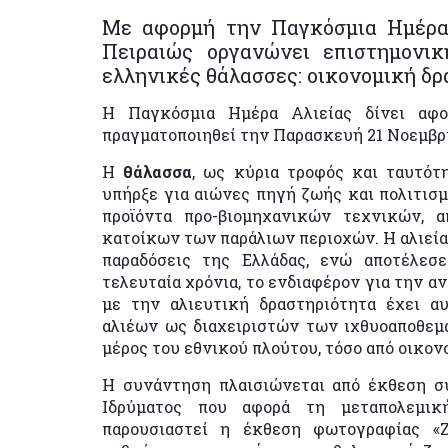
Με αφορμή την Παγκόσμια Ημέρα 
Πειραιώς οργανώνει επιστημονι
ελληνικές θάλασσες: οικονομική δρ
Η Παγκόσμια Ημέρα Αλιείας δίνει αφο
πραγματοποιηθεί την Παρασκευή 21 Νοεμβρίο
Η
θάλασσα
, ως κύρια τροφός και ταυτό
υπήρξε για αιώνες πηγή ζωής και πολιτισμο
προϊόντα προ-βιομηχανικών τεχνικών, 
κατοίκων των παράλιων περιοχών. Η αλιεία 
παραδόσεις της Ελλάδας, ενώ αποτέλεσ
τελευταία χρόνια, το ενδιαφέρον για την 
με την αλιευτική δραστηριότητα έχει α
αλιέων ως διαχειριστών των ιχθυοαποθεμά
μέρος του εθνικού πλούτου, τόσο από οικον
Η συνάντηση πλαισιώνεται από έκθεση σ
Ιδρύματος που αφορά τη μεταπολεμικ
παρουσιαστεί η έκθεση φωτογραφίας «