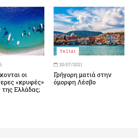
ΤΑΞΙΔΙ
6
20/07/2021
κονται οι
Γρήγορη ματιά στην
τερες «κρυφές»
όμορφη Λέσβο
 της Ελλάδας;