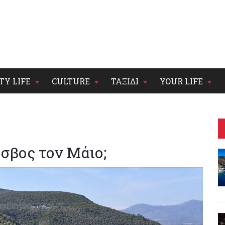
TY LIFE
CULTURE
ΤΑΞΙΔΙ
YOUR LIFE
έσβος τον Μάιο;