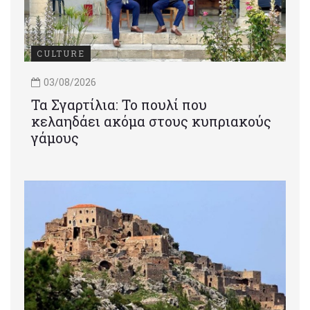
CULTURE
03/08/2026
Τα Σγαρτίλια: Το πουλί που
κελαηδάει ακόμα στους κυπριακούς
γάμους