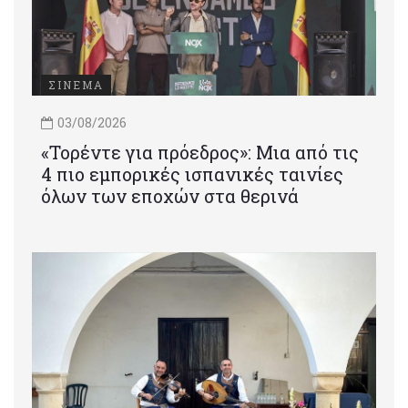
ΣΙΝΕΜΑ
03/08/2026
«Τορέντε για πρόεδρος»: Mια από τις
4 πιο εμπορικές ισπανικές ταινίες
όλων των εποχών στα θερινά