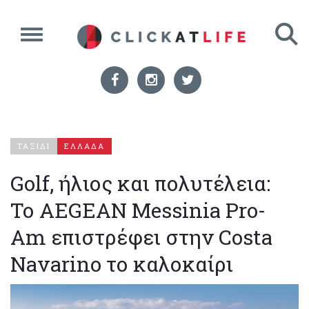
ΤΑΞΙΔΙ
ΕΛΛΑΔΑ
Golf, ήλιος και πολυτέλεια:
Το AEGEAN Messinia Pro-
Am επιστρέφει στην Costa
Navarino το καλοκαίρι