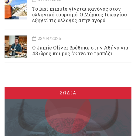
Το last minute γίνεται κανόνας στον
ελληνικό τουρισμό: Ο Μάρκος Γεωργίου
εξηγεί τις αλλαγές στην αγορά
23/04/2026
Ο Jamie Oliver βρέθηκε στην Αθήνα για
48 ώρες και μας έκανε το τραπέζι
ΖΩΔΙΑ