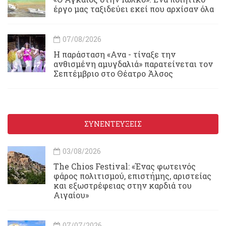
έργο μας ταξιδεύει εκεί που αρχίσαν όλα
07/08/2026
Η παράσταση «Ανα - τίναξε την
ανθισμένη αμυγδαλιά» παρατείνεται τον
Σεπτέμβριο στο Θέατρο Άλσος
ΣΥΝΕΝΤΕΥΞΕΙΣ
03/08/2026
Τhe Chios Festival: «Ένας φωτεινός
φάρος πολιτισμού, επιστήμης, αριστείας
και εξωστρέφειας στην καρδιά του
Αιγαίου»
07/07/2026