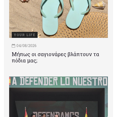
YOUR LIFE
04/08/2026
Μήπως οι σαγιονάρες βλάπτουν τα
πόδια μας;