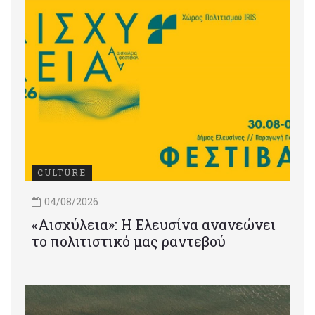
CULTURE
04/08/2026
«Αισχύλεια»: Η Ελευσίνα ανανεώνει
το πολιτιστικό μας ραντεβού