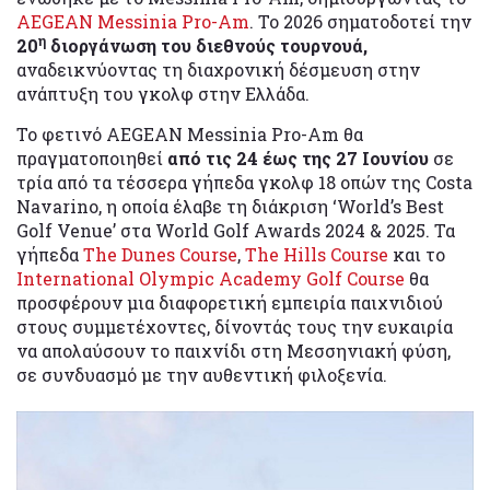
AEGEAN Messinia Pro-Am
. Το 2026 σηματοδοτεί την
η
20
διοργάνωση του διεθνούς τουρνουά,
αναδεικνύοντας τη διαχρονική δέσμευση στην
ανάπτυξη του γκολφ στην Ελλάδα.
Το φετινό AEGEAN Messinia Pro-Am θα
πραγματοποιηθεί
από τις 24 έως της 27 Ιουνίου
σε
τρία από τα τέσσερα γήπεδα γκολφ 18 οπών της Costa
Navarino, η οποία έλαβε τη διάκριση ‘World’s Best
Golf Venue’ στα World Golf Awards 2024 & 2025. Τα
γήπεδα
The Dunes Course
,
The Hills Course
και το
International Olympic Academy Golf Course
θα
προσφέρουν μια διαφορετική εμπειρία παιχνιδιού
στους συμμετέχοντες, δίνοντάς τους την ευκαιρία
να απολαύσουν το παιχνίδι στη Μεσσηνιακή φύση,
σε συνδυασμό με την αυθεντική φιλοξενία.