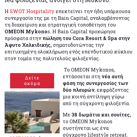
Η
SWOT Hospitality
επεκτείνει την ήδη υπάρχουσα
συνεργασία της με τη Bain Capital, αναλαμβάνοντας
τη διαχείριση και στρατηγική τοποθέτηση του
OMEON Mykono
s. Η Bain Capital προχώρησε
πρόσφατα στην
πώληση του Cora Resort & Spa στην
Άφυτο Χαλκιδικής,
σηματοδοτώντας την
επιτυχημένη ολοκλήρωση ενός επενδυτικού κύκλου
στον τομέα της πολυτελούς φιλοξενίας.
Το OMEON Mykonos,
εντάσσεται στη
νέα αυτή
Δείτε
φάση της συνεργασίας των
ακόμα
δύο πλευρών
, εκφράζοντας
μια κοινή αντίληψη γύρω
από τη σύγχρονη φιλοξενία.
Με
38 δωμάτια και σουίτες,
το OMEON Mykonos
συστήνεται ως ένα
σύγχρονο lifestyle retreat.