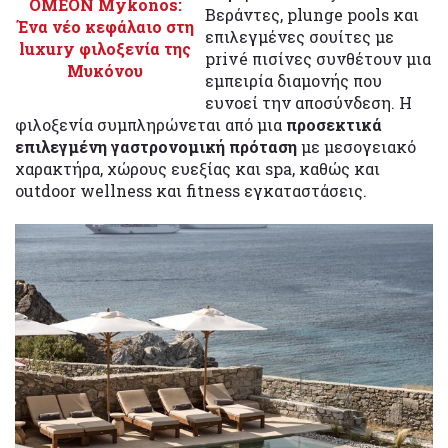
OMEON Mykonos:
Βεράντες, plunge pools και
Ένα νέο κεφάλαιο στη
επιλεγμένες σουίτες με
luxury φιλοξενία της
privé πισίνες συνθέτουν μια
Μυκόνου
εμπειρία διαμονής που
ευνοεί την αποσύνδεση. Η
φιλοξενία συμπληρώνεται από μια
προσεκτικά
επιλεγμένη γαστρονομική πρόταση
με μεσογειακό
χαρακτήρα, χώρους ευεξίας και spa, καθώς και
outdoor wellness και fitness εγκαταστάσεις.