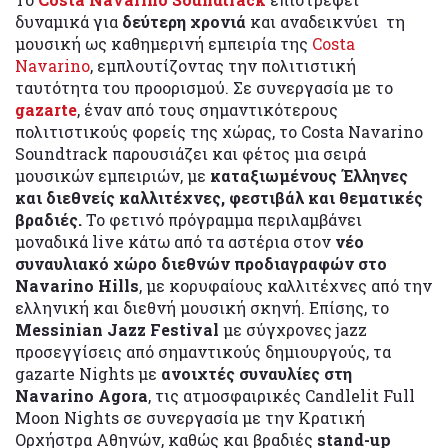
δυναμικά για
δεύτερη χρονιά
και αναδεικνύει τη
μουσική ως καθημερινή εμπειρία της
Costa
Navarino
, εμπλουτίζοντας την πολιτιστική
ταυτότητα του προορισμού. Σε συνεργασία με το
gazarte
, έναν από τους σημαντικότερους
πολιτιστικούς φορείς της χώρας, το Costa Navarino
Soundtrack παρουσιάζει και φέτος μια σειρά
μουσικών εμπειριών, με
καταξιωμένους Έλληνες
και διεθνείς καλλιτέχνες, φεστιβάλ και θεματικές
βραδιές.
Το φετινό πρόγραμμα περιλαμβάνει
μοναδικά live κάτω από τα αστέρια στον
νέο
συναυλιακό χώρο διεθνών προδιαγραφών στο
Navarino Hills
, με κορυφαίους καλλιτέχνες από την
ελληνική και διεθνή μουσική σκηνή. Επίσης, το
Messinian Jazz Festival
με σύγχρονες jazz
προσεγγίσεις από σημαντικούς δημιουργούς, τα
gazarte Nights με
ανοιχτές συναυλίες στη
Navarino Agora
, τις ατμοσφαιρικές Candlelit Full
Moon Nights σε συνεργασία με την Κρατική
Ορχήστρα Αθηνών, καθώς και βραδιές
stand-up