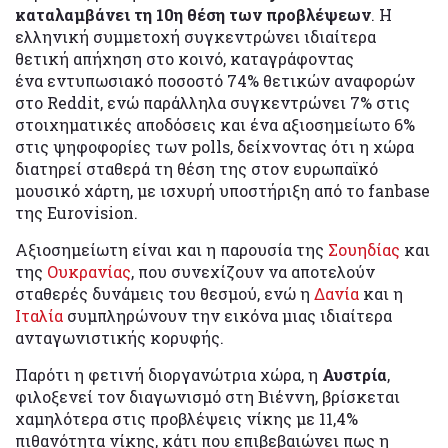
καταλαμβάνει τη 10η θέση των προβλέψεων
. Η
ελληνική συμμετοχή συγκεντρώνει ιδιαίτερα
θετική απήχηση στο κοινό, καταγράφοντας
ένα εντυπωσιακό ποσοστό 74% θετικών αναφορών
στο Reddit, ενώ παράλληλα συγκεντρώνει 7% στις
στοιχηματικές αποδόσεις και ένα αξιοσημείωτο 6%
στις ψηφοφορίες των polls, δείχνοντας ότι η χώρα
διατηρεί σταθερά τη θέση της στον ευρωπαϊκό
μουσικό χάρτη, με ισχυρή υποστήριξη από το fanbase
της Eurovision.
Αξιοσημείωτη είναι και η παρουσία της
Σουηδίας
και
της
Ουκρανίας
, που συνεχίζουν να αποτελούν
σταθερές δυνάμεις του θεσμού, ενώ η
Δανία
και η
Ιταλία
συμπληρώνουν την εικόνα μιας ιδιαίτερα
ανταγωνιστικής κορυφής.
Παρότι η φετινή διοργανώτρια χώρα, η
Αυστρία
,
φιλοξενεί τον διαγωνισμό στη Βιέννη, βρίσκεται
χαμηλότερα στις προβλέψεις νίκης με 11,4%
πιθανότητα νίκης, κάτι που επιβεβαιώνει πως η