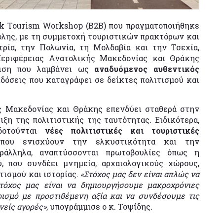
ek Tourism Workshop (B2B) που πραγματοποιήθηκε
λης, με τη συμμετοχή τουριστικών πρακτόρων και
τρία, την Πολωνία, τη Μολδαβία και την Τσεχία,
Περιφέρειας Ανατολικής Μακεδονίας και Θράκης
ριση που λαμβάνει ως
αναδυόμενος αυθεντικός
δόσεις που καταγράφει σε δείκτες πολιτισμού και
ής Μακεδονίας και Θράκης επενδύει σταθερά στην
ξη της πολιτιστικής της ταυτότητας. Ειδικότερα,
δοτούνται
νέες πολιτιστικές και τουριστικές
 που ενισχύουν την ελκυστικότητα και την
αράλληλα, αναπτύσσονται πρωτοβουλίες όπως η
, που συνδέει μνημεία, αρχαιολογικούς χώρους,
ιτισμού και ιστορίας.
«Στόχος μας δεν είναι απλώς να
τόχος μας είναι να δημιουργήσουμε μακροχρόνιες
ρισμό με προστιθέμενη αξία και να συνδέσουμε τις
νείς αγορές»
, υπογράμμισε ο κ. Τοψίδης.