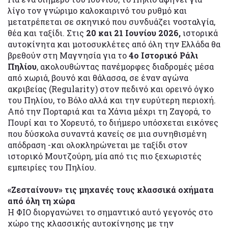
λίγο τον γνώριμο καλοκαιρινό του ρυθμό και
μετατρέπεται σε σκηνικό που συνδυάζει νοσταλγία,
θέα και ταξίδι. Στις
20 και 21 Ιουνίου 2026,
ιστορικά
αυτοκίνητα και μοτοσυκλέτες από όλη την Ελλάδα θα
βρεθούν στη Μαγνησία για το
4ο Ιστορικό Ράλι
Πηλίου
, ακολουθώντας πανέμορφες διαδρομές μέσα
από χωριά, βουνό και θάλασσα, σε έναν αγώνα
ακριβείας (Regularity) στον πεδινό και ορεινό όγκο
του Πηλίου, το Βόλο αλλά και την ευρύτερη περιοχή.
Από την Πορταριά και τα Χάνια μέχρι τη Ζαγορά, το
Πουρί και το Χορευτό, το διήμερο υπόσχεται εικόνες
που δύσκολα συναντά κανείς σε μια συνηθισμένη
απόδραση -και ολοκληρώνεται με ταξίδι στον
ιστορικό Μουτζούρη, μία από τις πιο ξεχωριστές
εμπειρίες του Πηλίου.
«Ζεσταίνουν» τις μηχανές τους κλασσικά οχήματα
από όλη τη χώρα
Η ΦΙΟ διοργανώνει το σημαντικό αυτό γεγονός στο
χώρο της κλασσικής αυτοκίνησης με την