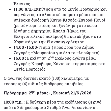
Έλεγχος
11,00 π.μ
.-Εκκίνηση από το Ξενία Πορταριάς και
περνώντας τα κλασσικά οχήματα μέσα από μια
υπέροχη διαδρομή Χάνια-Κισσός-Ζαγορά-Πουρί
(με σύντομη στάση και ξενάγηση στο χώρο
Μνήμης Δημητρίου Κασλά -Ήρωα του
Ελληνοϊταλικού πολέμου) θα καταλήξουν στο
η
Χορευτό για την 1
ανασυγκρότητση..
14.00 -16.00-
Γεύμα ( προσφορά του Δήμου
Ζαγοράς –Μουρεσίου για όλα τα πληρώματα)
ου
16.00 :
Εκκίνηση 2
Σκέλους αγώνα μέσω
Ζαγοράς-Καράβωμα, Χάνια και τερματισμός στο
Ξενία Πορταριάς.
Ο αγώνας διανύει εκατό (100) χιλιόμετρα ,με
τέσσερις (4) ειδικές διαδρομές ακριβείας.
ης
Πρόγραμμα
2
μ
έ
ρ
ας- ,
Κ
υ
ρ
ια
κ
ή 21/6 /2026
10:00 π.μ. :
Η δεύτερη μέρα της εκδήλωσης ξεκινά
από το Σιδηροδρομικό Σταθμό Άνω Λεχωνίων απ’