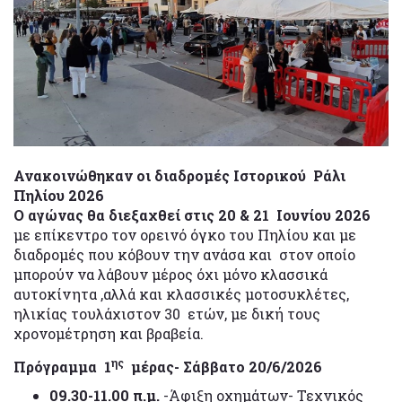
Ανακοινώθηκαν οι διαδρομές Ιστορικού Ράλι
Πηλίου
2026
Ο αγ
ώ
ν
α
ς
θ
α
δ
ι
εξ
α
χθε
ί
στ
ι
ς
20 & 21
Ιο
υ
ν
ί
ο
υ 2026
με επίκεντρο τον ορεινό όγκο του Πηλίου και με
διαδρομές που κόβουν την ανάσα και στον οποίο
μπορούν να λάβουν μέρος όχι μόνο κλασσικά
αυτοκίνητα ,αλλά και κλασσικές μοτοσυκλέτες,
ηλικίας τουλάχιστον 30 ετών, με δική τους
χρονομέτρηση και βραβεία.
ης
Πρόγραμμα
1
μ
έ
ρ
ας-
Σ
ά
ββ
α
το 20/6/2026
09.30-11.00 π.μ.
-Άφιξη οχημάτων- Τεχνικός