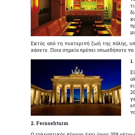
τ
δ
κ
π
μ
Εκτός από τη νυχτερινή ζωή της πόλης, υπ
χάσετε. Ποια σημεία πρέπει οπωσδήποτε να
1
Ε
ο
ε
2
γ
ε
ν
2. Fernsehturm
Ο τηλεοπτικός πύργος έχει ύψος 358 μέτρων