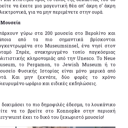
είτε να έχετε μια μαγευτική θέα απ’ άκρη σ’ άκρη
λεκτρονικά, για να μην περιμένετε στην ουρά.
. Μουσεία
πάρχουν γύρω στα 200 μουσεία στο Βερολίνο και
άποια από τα πιο σημαντικά βρίσκονται
υγκεντρωμένα στο Museumsinsel, ένα νησί στον
οταμό Σπρέε, ανακηρυγμένο τοπίο παγκόσμιας
ολιτιστικής κληρονομιάς από την Unesco. Το Neue
useum, το Pergamon, το Jewish Museum ή το
ουσείο Φυσικής Ιστορίας είναι μόνο μερικά από
υτά. Και μην ξεχνάτε, δύο φορές το χρόνο
ιευρυμένο ωράριο και ειδικές εκδηλώσεις.
 δοκιμάσει το πιο δημοφιλές έδεσμα, το λουκάνικο
είτε να το βρείτε στο Konnopke στην περιοχή
urrywurst έχει το δικό του ξεχωριστό μουσείο!