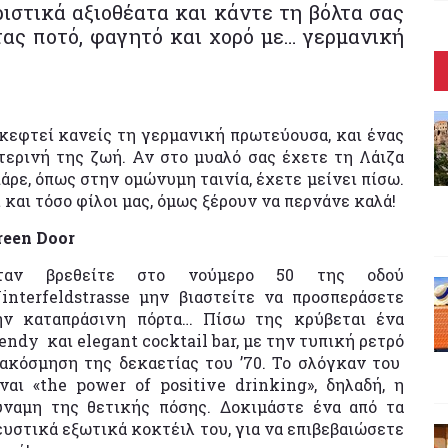
ριστικά αξιοθέατα και κάντε τη βόλτα σας
τας ποτό, φαγητό και χορό με… γερμανική
σκεφτεί κανείς τη γερμανική πρωτεύουσα, και ένας
τερινή της ζωή. Αν στο μυαλό σας έχετε τη Λάιζα
ρε, όπως στην ομώνυμη ταινία, έχετε μείνει πίσω.
 και τόσο φίλοι μας, όμως ξέρουν να περνάνε καλά!
reen Door
ταν βρεθείτε στo νούμερο 50 της οδού
interfeldstrasse μην βιαστείτε να προσπεράσετε
ην καταπράσινη πόρτα… Πίσω της κρύβεται ένα
rendy και elegant cocktail bar, με την τυπική ρετρό
ιακόσμηση της δεκαετίας του ’70. Το σλόγκαν του
ίναι «the power of positive drinking», δηλαδή, η
ύναμη της θετικής πόσης. Δοκιμάστε ένα από τα
ευστικά εξωτικά κοκτέιλ του, για να επιβεβαιώσετε