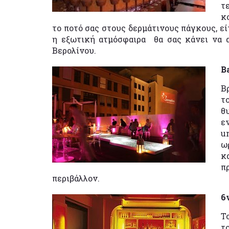
τ
κ
το ποτό σας στους δερμάτινους πάγκους, ε
η εξωτική ατμόσφαιρα θα σας κάνει να 
Βερολίνου.
B
B
τ
θ
ε
u
ω
κ
π
περιβάλλον.
6
Τ
τ