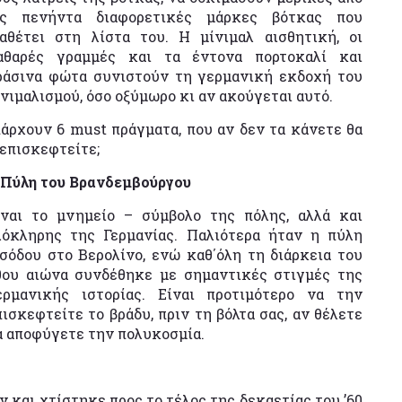
ις πενήντα διαφορετικές μάρκες βότκας που
ιαθέτει στη λίστα του. Η μίνιμαλ αισθητική, οι
αθαρές γραμμές και τα έντονα πορτοκαλί και
ράσινα φώτα συνιστούν τη γερμανική εκδοχή του
ινιμαλισμού, όσο οξύμωρο κι αν ακούγεται αυτό.
άρχουν 6 must πράγματα, που αν δεν τα κάνετε θα
 επισκεφτείτε;
. Πύλη του Βρανδεμβούργου
ίναι το μνημείο – σύμβολο της πόλης, αλλά και
λόκληρης της Γερμανίας. Παλιότερα ήταν η πύλη
ισόδου στο Βερολίνο, ενώ καθ΄όλη τη διάρκεια του
0ου αιώνα συνδέθηκε με σημαντικές στιγμές της
ερμανικής ιστορίας. Είναι προτιμότερο να την
πισκεφτείτε το βράδυ, πριν τη βόλτα σας, αν θέλετε
α αποφύγετε την πολυκοσμία.
 και χτίστηκε προς το τέλος της δεκαετίας του ’60