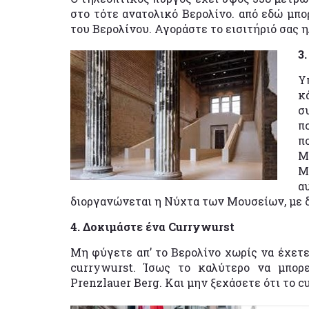
στο τότε ανατολικό Βερολίνο. από εδώ μπορ
του Βερολίνου. Αγοράστε το εισιτήριό σας η
3
Υ
κ
σ
π
π
M
Μ
α
διοργανώνεται η Νύχτα των Μουσείων, με δ
4. Δοκιμάστε ένα Currywurst
Μη φύγετε απ’ το Βερολίνο χωρίς να έχετε
currywurst. Ίσως το καλύτερο να μπορ
Prenzlauer Berg. Και μην ξεχάσετε ότι το c