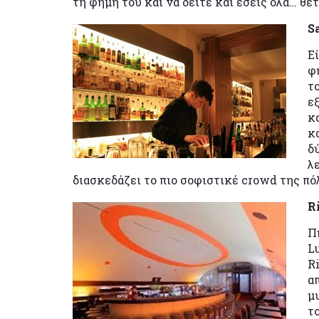
τη φήμη του και να δείτε και εσείς όλα… θετ
S
Ε
φ
τ
ε
κ
κ
δ
λ
διασκεδάζει το πιο σοφιστικέ crowd της πό
R
Π
L
R
α
μ
τ