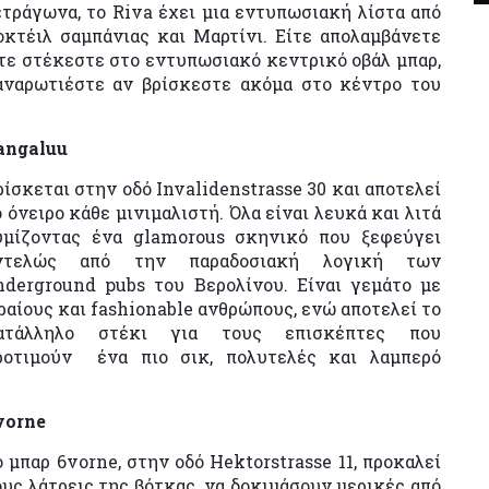
ετράγωνα, το Riva έχει μια εντυπωσιακή λίστα από
οκτέιλ σαμπάνιας και Μαρτίνι. Είτε απολαμβάνετε
ίτε στέκεστε στο εντυπωσιακό κεντρικό οβάλ μπαρ,
αναρωτιέστε αν βρίσκεστε ακόμα στο κέντρο του
angaluu
ρίσκεται στην οδό Invalidenstrasse 30 και αποτελεί
ο όνειρο κάθε μινιμαλιστή. Όλα είναι λευκά και λιτά
υμίζοντας ένα glamorous σκηνικό που ξεφεύγει
ντελώς από την παραδοσιακή λογική των
nderground pubs του Βερολίνου. Είναι γεμάτο με
ραίους και fashionable ανθρώπους, ενώ αποτελεί το
ατάλληλο στέκι για τους επισκέπτες που
ροτιμούν ένα πιο σικ, πολυτελές και λαμπερό
vorne
ο μπαρ 6vorne, στην οδό Hektorstrasse 11, προκαλεί
ους λάτρεις της βότκας, να δοκιμάσουν μερικές από