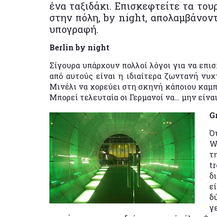
ένα ταξιδάκι. Επισκεφτείτε τα του
στην πόλη, by night, απολαμβάνον
υπογραφή.
Βerlin by night
Σίγουρα υπάρχουν πολλοί λόγοι για να επι
από αυτούς είναι η ιδιαίτερα ζωντανή νυχ
Μινέλι να χορεύει στη σκηνή κάποιου καμπά
Μπορεί τελευταία οι Γερμανοί να… μην είναι
G
Ό
W
τ
t
δ
ε
δ
γ