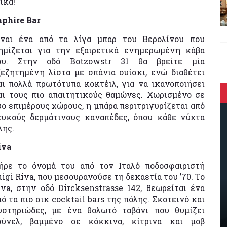
ικά!
aphire Bar
ίναι ένα από τα λίγα μπαρ του Βερολίνου που
ημίζεται για την εξαιρετικά ενημερωμένη κάβα
ου. Στην οδό Botzowstr 31 θα βρείτε μία
ξεζητημένη λίστα με σπάνια ουίσκι, ενώ διαθέτει
αι πολλά πρωτότυπα κοκτέιλ, για να ικανοποιήσει
αι τους πιο απαιτητικούς θαμώνες. Χωρισμένο σε
ύο επιμέρους χώρους, η μπάρα περιτριγυρίζεται από
ευκούς δερμάτινους καναπέδες, όπου κάθε νύχτα
λης.
iva
ήρε το όνομά του από τον Ιταλό ποδοσφαιριστή
uigi Riva, που μεσουρανούσε τη δεκαετία του ’70. Το
iva, στην οδό Dircksenstrasse 142, θεωρείται ένα
πό τα πιο σικ cocktail bars της πόλης. Σκοτεινό και
υστηριώδες, με ένα θολωτό ταβάνι που θυμίζει
ούνελ, βαμμένο σε κόκκινα, κίτρινα και μοβ