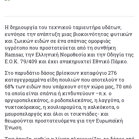
H δημιουργία του τεχνικού ταμιευτήρα υδάτων,
ευνόησε την ανάπτυξη μιας βιοκοινότητας φυτικών
και ζωικών ειδών σε ένα σπάνιας ομορφιάς
υγρότοπο που προστατεύεται από τη συνθήκη
Ramsar, την Ελληνική Νομοθεσία και την Οδηγία της
Ε.Ο.Κ. 79/409 και έχει ανακηρυχτεί Εθνικό Πάρκο.
Στο παρυδάτιο δάσος βρίσκουν καταφύγιο 276
καταγεγραμμένα είδη πουλιών που αποτελούν το
68% των ειδών που υπάρχουν στην χώρα μας, 70 από
τα οποία είναι σπάνια ή κινδυνεύουν –π.χ. ο
αργυροπελεκάνος, ο ροδοπελεκάνος, η λαγγόνα, ο
νυκτοκόρακας, η χουλιαρομύτα, η χαλκόκοτα, ο
μαυροπελαργός και όλοι οι τσικνιάδες- και
θεωρούνται προστατευόμενα για την Ευρωπαϊκή
Ένωση.
Την άνοιξη, καθώς η λίμνη πλημμυρίζει, το δάσος από