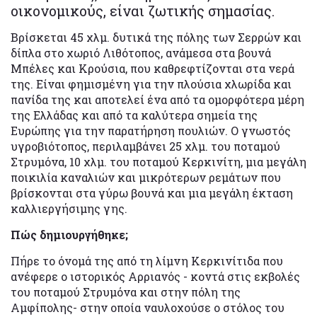
οικονομικούς, είναι ζωτικής σημασίας.
Βρίσκεται 45 χλμ. δυτικά της πόλης των Σερρών και
δίπλα στο χωριό Λιθότοπος, ανάμεσα στα βουνά
Μπέλες και Κρούσια, που καθρεφτίζονται στα νερά
της. Είναι φημισμένη για την πλούσια χλωρίδα και
πανίδα της και αποτελεί ένα από τα ομορφότερα μέρη
της Ελλάδας και από τα καλύτερα σημεία της
Ευρώπης για την παρατήρηση πουλιών. Ο γνωστός
υγροβιότοπος, περιλαμβάνει 25 χλμ. του ποταμού
Στρυμόνα, 10 χλμ. του ποταμού Κερκινίτη, μια μεγάλη
ποικιλία καναλιών και μικρότερων ρεμάτων που
βρίσκονται στα γύρω βουνά και μια μεγάλη έκταση
καλλιεργήσιμης γης.
Πώς δημιουργήθηκε;
Πήρε το όνομά της από τη λίμνη Κερκινίτιδα που
ανέφερε ο ιστορικός Αρριανός - κοντά στις εκβολές
του ποταμού Στρυμόνα και στην πόλη της
Αμφίπολης- στην οποία ναυλοχούσε ο στόλος του