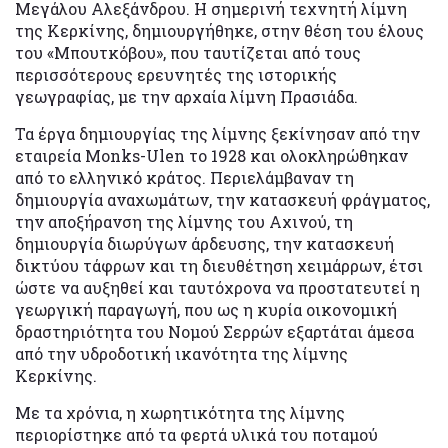
Μεγάλου Αλεξάνδρου. H σημερινή τεχνητή λίμνη
της Κερκίνης, δημιουργήθηκε, στην θέση του έλους
του «Μπουτκόβου», που ταυτίζεται από τους
περισσότερους ερευνητές της ιστορικής
γεωγραφίας, με την αρχαία λίμνη Πρασιάδα.
Τα έργα δημιουργίας της λίμνης ξεκίνησαν από την
εταιρεία Monks-Ulen το 1928 και ολοκληρώθηκαν
από το ελληνικό κράτος. Περιελάμβαναν τη
δημιουργία αναχωμάτων, την κατασκευή φράγματος,
την αποξήρανση της λίμνης του Αχινού, τη
δημιουργία διωρύγων άρδευσης, την κατασκευή
δικτύου τάφρων και τη διευθέτηση χειμάρρων, έτσι
ώστε να αυξηθεί και ταυτόχρονα να προστατευτεί η
γεωργική παραγωγή, που ως η κυρία οικονομική
δραστηριότητα του Νομού Σερρών εξαρτάται άμεσα
από την υδροδοτική ικανότητα της λίμνης
Κερκίνης.
Με τα χρόνια, η χωρητικότητα της λίμνης
περιορίστηκε από τα φερτά υλικά του ποταμού