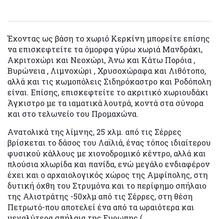
Έχοντας ως βάση το χωριό Κερκίνη μπορείτε επίσης
να επισκεφτείτε τα όμορφα γύρω χωριά Μανδράκι,
Ακριτοχώρι και Νεοχώρι, Άνω και Κάτω Πορόια ,
Βυρώνεια , Λιμνοχώρι , Χρυσοχώραφα και Λιθότοπο,
αλλά και τις κωμοπόλεις Σιδηρόκαστρο και Ροδόπολη
είναι. Επίσης, επισκεφτείτε το ακριτικό χωριουδάκι
Άγκιστρο με τα ιαματικά λουτρά, κοντά στα σύνορα
και στο τελωνείο του Προμαχώνα.
Ανατολικά της λίμνης, 25 χλμ. από τις Σέρρες
βρίσκεται το δάσος του Λαϊλιά, ένας τόπος ιδιαίτερου
φυσικού κάλλους με χιονοδρομικό κέντρο, αλλά και
πλούσια χλωρίδα και πανίδα, ενώ μεγάλο ενδιαφέρον
έχει και ο αρχαιολογικός χώρος της Αμφίπολης, στη
δυτική όχθη του Στρυμόνα και το περίφημο σπήλαιο
της Αλιστράτης -50χλμ από τις Σέρρες, στη θέση
Πετρωτό-που αποτελεί ένα από τα ωραιότερα και
μεγαλύτερα σπήλαια της Ευρωπης (