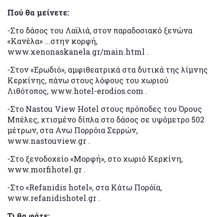
Πού θα μείνετε:
-Στο δάσος του Λαϊλιά, στον παραδοσιακό ξενώνα
«Κανέλα» ...στην κορφή,
www.xenonaskanela.gr/main.html .
-Στον «Ερωδιό», αμφιθεατρικά στα δυτικά της λίμνης
Κερκίνης, πάνω στους λόφους του χωριού
Λιθότοπος, www.hotel-erodios.com .
-Στο Nastou View Hotel στους πρόποδες του Όρους
Μπέλες, χτισμένο δίπλα στο δάσος σε υψόμετρο 502
μέτρων, στα Ανω Πορρόια Σερρών,
www.nastouview.gr .
-Στο ξενοδοχείο «Μορφή», στο χωριό Κερκίνη,
www.morfihotel.gr .
-Στο «Refanidis hotel», στα Κάτω Πορόϊα,
www.refanidishotel.gr .
Τι θα φάτε: