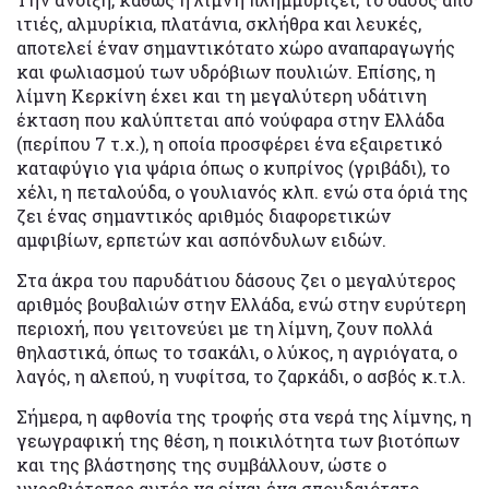
ιτιές, αλμυρίκια, πλατάνια, σκλήθρα και λευκές,
αποτελεί έναν σημαντικότατο χώρο αναπαραγωγής
και φωλιασμού των υδρόβιων πουλιών. Επίσης, η
λίμνη Κερκίνη έχει και τη μεγαλύτερη υδάτινη
έκταση που καλύπτεται από νούφαρα στην Ελλάδα
(περίπου 7 τ.χ.), η οποία προσφέρει ένα εξαιρετικό
καταφύγιο για ψάρια όπως ο κυπρίνος (γριβάδι), το
χέλι, η πεταλούδα, ο γουλιανός κλπ. ενώ στα όριά της
ζει ένας σημαντικός αριθμός διαφορετικών
αμφιβίων, ερπετών και ασπόνδυλων ειδών.
Στα άκρα του παρυδάτιου δάσους ζει ο μεγαλύτερος
αριθμός βουβαλιών στην Ελλάδα, ενώ στην ευρύτερη
περιοχή, που γειτονεύει με τη λίμνη, ζουν πολλά
θηλαστικά, όπως το τσακάλι, ο λύκος, η αγριόγατα, ο
λαγός, η αλεπού, η νυφίτσα, το ζαρκάδι, ο ασβός κ.τ.λ.
Σήμερα, η αφθονία της τροφής στα νερά της λίμνης, η
γεωγραφική της θέση, η ποικιλότητα των βιοτόπων
και της βλάστησης της συμβάλλουν, ώστε ο
υγροβιότοπος αυτός να είναι ένα σπουδαιότατο