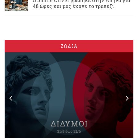
Ο Jamie Oliver βρέθηκε στην Αθήνα για
48 ώρες και μας έκανε το τραπέζι
ΖΩΔΙΑ