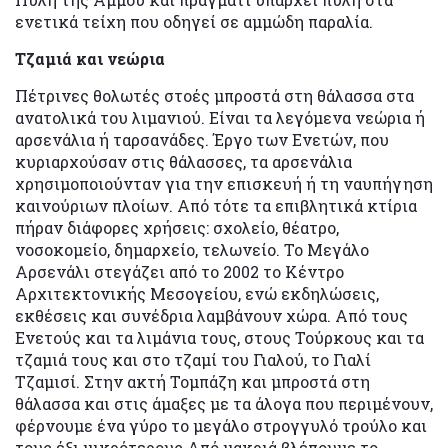
ενετικά τείχη που οδηγεί σε αμμώδη παραλία.
Τζαμιά και νεώρια
Πέτρινες θολωτές στοές μπροστά στη θάλασσα στα
ανατολικά του λιμανιού. Είναι τα λεγόμενα νεώρια ή
αρσενάλια ή ταρσανάδες. Έργο των Ενετών, που
κυριαρχούσαν στις θάλασσες, τα αρσενάλια
χρησιμοποιούνταν για την επισκευή ή τη ναυπήγηση
καινούριων πλοίων. Από τότε τα επιβλητικά κτίρια
πήραν διάφορες χρήσεις: σχολείο, θέατρο,
νοσοκομείο, δημαρχείο, τελωνείο. Το Μεγάλο
Αρσενάλι στεγάζει από το 2002 το Κέντρο
Αρχιτεκτονικής Μεσογείου, ενώ εκδηλώσεις,
εκθέσεις και συνέδρια λαμβάνουν χώρα. Από τους
Ενετούς και τα λιμάνια τους, στους Τούρκους και τα
τζαμιά τους και στο τζαμί του Γιαλού, το Γιαλί
Τζαμισί. Στην ακτή Τομπάζη και μπροστά στη
θάλασσα και στις άμαξες με τα άλογα που περιμένουν,
φέρνουμε ένα γύρο το μεγάλο στρογγυλό τρούλο και
τους έξι μικρότερους.Από μακριά βλέπουμε το