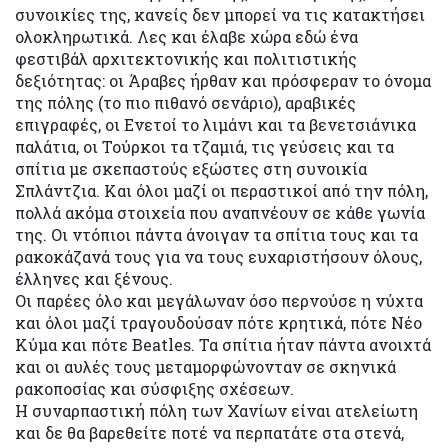
συνοικίες της, κανείς δεν μπορεί να τις κατακτήσει
ολοκληρωτικά. Λες και έλαβε χώρα εδώ ένα
φεστιβάλ αρχιτεκτονικής και πολιτιστικής
δεξιότητας: οι Άραβες ήρθαν και πρόσφεραν το όνομα
της πόλης (το πιο πιθανό σενάριο), αραβικές
επιγραφές, οι Ενετοί το λιμάνι και τα βενετσιάνικα
παλάτια, οι Τούρκοι τα τζαμιά, τις γεύσεις και τα
σπίτια με σκεπαστούς εξώστες στη συνοικία
Σπλάντζια. Και όλοι μαζί οι περαστικοί από την πόλη,
πολλά ακόμα στοιχεία που αναπνέουν σε κάθε γωνία
της. Οι ντόπιοι πάντα άνοιγαν τα σπίτια τους και τα
ρακοκάζανά τους για να τους ευχαριστήσουν όλους,
έλληνες και ξένους.
Οι παρέες όλο και μεγάλωναν όσο περνούσε η νύχτα
και όλοι μαζί τραγουδούσαν πότε κρητικά, πότε Νέο
Κύμα και πότε Beatles. Τα σπίτια ήταν πάντα ανοιχτά
και οι αυλές τους μεταμορφώνονταν σε σκηνικά
ρακοποσίας και σύσφιξης σχέσεων.
Η συναρπαστική πόλη των Χανίων είναι ατελείωτη
και δε θα βαρεθείτε ποτέ να περπατάτε στα στενά,