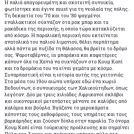
Η παλιά απαγορευμένη και σκοτεινή συνοικία,
φωτίστηκε και έγινε must για τη νεολαία της πόλης.
Τη δεκαετία του ’70 και του ’80 ψαγμένοι
εναλλακτικοί σύχναζαν στα ροκ μπαρ και τα
ρακάδικα της περιοχής, η οποία τώρα κατακλύζεται
από κόσμο. Η παραλιακή περιοχή που εκτείνεται
ανατολικά του παλιού λιμανιού, θέλει περπάτημα
αλλά πάντα με πυξίδα τη θάλασσα, θα βρείτε το δρόμο
σας. Ψαροταβέρνες, in μπαράκια και καφετέριες
κάνουν όλα τα Χανιά να συχνάζουν στο Κουμ Καπί
και τα δρομάκια του να είναι γεμάτα με κόσμο.
Συναρπαστική είναι η ιστορία αυτής της γειτονιάς:
Στα μέσα του 19ου αιώνα υπήρχε εδώ ένα χωριό
Βεδουίνων, ο συνοικισμός των Χαλικούτηδων, όπως
λεγόταν. Δύο με τρεις χιλιάδες Αφρικανοί σκλάβοι
και οικονομικοί μετανάστες μένανε σε καλύβες από
καλάμια και βούρλα. Βγάζανε το μεροκάματα
κάνοντας τους αχθοφόρους, τους υπηρέτες και τους
βαρκάρηδες και ζούσαν δίπλα στην παραλία. Το όνομα
Κουμ Καπί είναι τούρκικης προέλευσης και σημαίνει
Πύλη της Άμμου και πράγματι υπάρχει πύλη στα