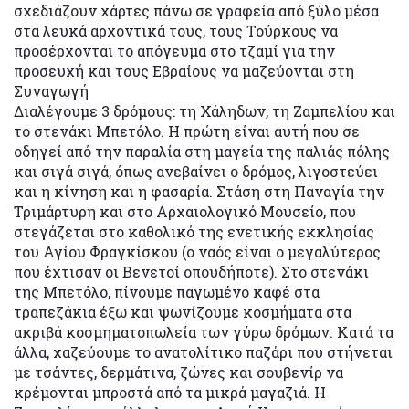
σχεδιάζουν χάρτες πάνω σε γραφεία από ξύλο μέσα
στα λευκά αρχοντικά τους, τους Τούρκους να
προσέρχονται το απόγευμα στο τζαμί για την
προσευχή και τους Εβραίους να μαζεύονται στη
Συναγωγή
Διαλέγουμε 3 δρόμους: τη Χάληδων, τη Ζαμπελίου και
το στενάκι Μπετόλο. Η πρώτη είναι αυτή που σε
οδηγεί από την παραλία στη μαγεία της παλιάς πόλης
και σιγά σιγά, όπως ανεβαίνει ο δρόμος, λιγοστεύει
και η κίνηση και η φασαρία. Στάση στη Παναγία την
Τριμάρτυρη και στο Αρχαιολογικό Μουσείο, που
στεγάζεται στο καθολικό της ενετικής εκκλησίας
του Αγίου Φραγκίσκου (ο ναός είναι ο μεγαλύτερος
που έχτισαν οι Βενετοί οπουδήποτε). Στο στενάκι
της Μπετόλο, πίνουμε παγωμένο καφέ στα
τραπεζάκια έξω και ψωνίζουμε κοσμήματα στα
ακριβά κοσμηματοπωλεία των γύρω δρόμων. Κατά τα
άλλα, χαζεύουμε το ανατολίτικο παζάρι που στήνεται
με τσάντες, δερμάτινα, ζώνες και σουβενίρ να
κρέμονται μπροστά από τα μικρά μαγαζιά. Η