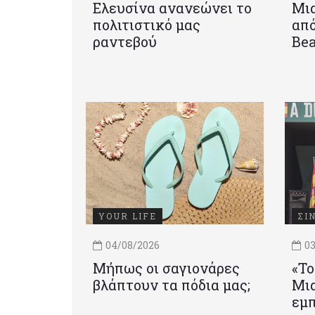
Ελευσίνα ανανεώνει το
Μια
πολιτιστικό μας
από
ραντεβού
Be
YOUR LIFE
ΣΙ
04/08/2026
03
Μήπως οι σαγιονάρες
«Το
βλάπτουν τα πόδια μας;
Mια
εμπ