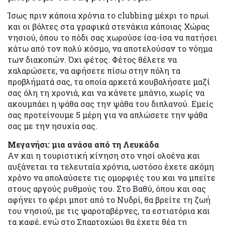
Ίσως πριν κάποια χρόνια το clubbing μέχρι το πρωί
και οι βόλτες στα γραφικά στενάκια κάποιας Χώρας
νησιού, όπου το πόδι σας χωρούσε ίσα-ίσα να πατήσει
κάτω από τον πολύ κόσμο, να αποτελούσαν το νόημα
των διακοπών. Όχι φέτος. Φέτος θέλετε να
χαλαρώσετε, να αφήσετε πίσω στην πόλη τα
προβλήματά σας, τα οποία αρκετά κουβαλήσατε μαζί
σας όλη τη χρονιά, και να κάνετε μπάνιο, χωρίς να
ακουμπάει η ψάθα σας την ψάθα του διπλανού. Εμείς
σας προτείνουμε 5 μέρη για να απλώσετε την ψάθα
σας με την ησυχία σας.
Μεγανήσι: μια ανάσα από τη Λευκάδα
Αν και η τουριστική κίνηση στο νησί ολοένα και
αυξάνεται τα τελευταία χρόνια, ωστόσο έχετε ακόμη
χρόνο να απολαύσετε τις ομορφιές του και να μπείτε
στους αργούς ρυθμούς του. Στο Βαθύ, όπου και σας
αφήνει το φέρι μποτ από το Νυδρί, θα βρείτε τη ζωή
του νησιού, με τις ψαροταβέρνες, τα εστιατόρια και
τα καφέ, ενώ στο Σπαρτοχώρι θα έχετε θέα τη