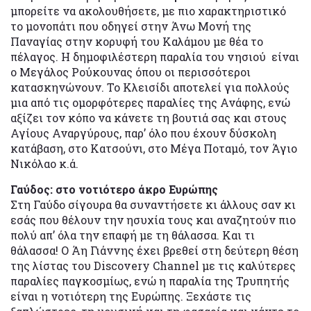
μπορείτε να ακολουθήσετε, με πιο χαρακτηριστικό
το μονοπάτι που οδηγεί στην Άνω Μονή της
Παναγίας στην κορυφή του Καλάμου με θέα το
πέλαγος. Η δημοφιλέστερη παραλία του νησιού είναι
ο Μεγάλος Ρούκουνας όπου οι περισσότεροι
κατασκηνώνουν. Το Κλεισίδι αποτελεί για πολλούς
μια από τις ομορφότερες παραλίες της Ανάφης, ενώ
αξίζει τον κόπο να κάνετε τη βουτιά σας και στους
Αγίους Αναργύρους, παρ’ όλο που έχουν δύσκολη
κατάβαση, στο Κατσούνι, στο Μέγα Ποταμό, τον Άγιο
Νικόλαο κ.ά.
Γαύδος: στο νοτιότερο άκρο Ευρώπης
Στη Γαύδο σίγουρα θα συναντήσετε κι άλλους σαν κι
εσάς που θέλουν την ησυχία τους και αναζητούν πιο
πολύ απ’ όλα την επαφή με τη θάλασσα. Και τι
θάλασσα! Ο Άη Γιάννης έχει βρεθεί στη δεύτερη θέση
της λίστας του Discovery Channel με τις καλύτερες
παραλίες παγκοσμίως, ενώ η παραλία της Τρυπητής
είναι η νοτιότερη της Ευρώπης. Ξεχάστε τις