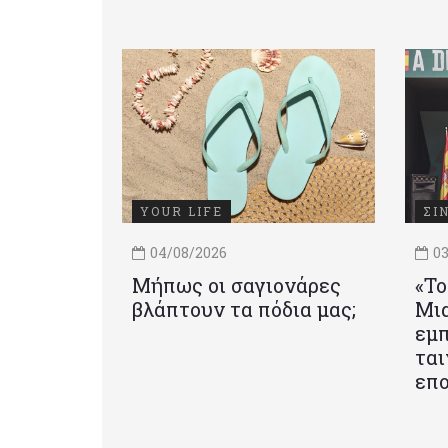
YOUR LIFE
ΣΙ
04/08/2026
03
Μήπως οι σαγιονάρες
«Το
βλάπτουν τα πόδια μας;
Mια
εμπ
ται
επο