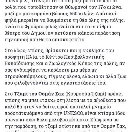
αιώνα μ.Χ., στολίζει το τοπίο μαζί με το τεράστιο
ρολόι που τοποθέτησαν οι Οθωμανοί τον 17ο αιώνα,
μαζί με μια καμπάνα βάρους 650 κιλών. Από εκεί
ψηλά μπορείτε να θαυμάσετε τη θέα όλης της πόλης,
ενώ στο Φρούριο φιλοξενείται και το υπαίθριο
θέατρο του Δήμου, αν πετύχετε κάποια παράσταση
την εποχή που θα το επισκεφτείτε.
Στο λόφο, επίσης, βρίσκεται και η εκκλησία του
προφήτη Ηλία, το Κέντρο Περιβαλλοντικής
Εκπαίδευσης και ο Ζωολογικός Κήπος της πόλης, αν
σας ενδιαφέρει να περάσετε μια μέρα με
στρουθοκάμηλους, τίγρεις άλογα, ελάφια κι άλλα ζώα
που φιλοξενούνται στις εγκαταστάσεις του.
Στο
Τζαμί του Οσμάν Σαχ
(Κουρσούμ Τζαμί) πρέπει
επίσης να μπει «τσεκ» στη λίστα με τα αξιοθέατα που
καλό θα ήταν να δείτε, αφού αποτελεί μνημείο
προστατευόμενο από την UNESCO, είναι κτίσμα 16ου
αιώνα κι έχει θόλο μολυβοσκέπαστο. Σύμφωνα με
την παράδοση, το τζαμί χτίστηκε από τον Οσμάν Σαχ,