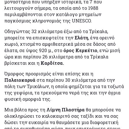
μοναστήρια που υπήρξαν ιστορικά, τα 7 που
λειτουργούν σήμερα, τα οποία από το 1988
περιλαμβάνονται στον κατάλογο μνημείων
παγκόσμιας κληρονομιάς της UNESCO.
Οδηγώντας 32 χιλιόμετρα έξω από τα Τρίκαλα,
μπορείτε να επισκεφτείτε την
Ελάτη
, ένα ορεινό
χωριό, χτισμένο αμφιθεατρικά μέσα σε δάσος από
έλατα, σε ύψος 920 μ., στο
όρος Κερκέτιο
, ενώ μισή
ώρα και περίπου 26 χιλιόμετρα από τα Τρίκαλα
βρίσκεται και η
Καρδίτσα.
Όμορφος προορισμός είναι επίσης και η
Παλαιοκαρυά
στα περίπου 30 χιλιόμετρα από την
πόλη των Τρικάλων, η οποία φημίζεται για τα τοξωτά
της γεφύρια, τα τρεχούμενα νερά της και την άγρια
φυσική ομορφιά της.
Μια βόλτα προς τη
Λίμνη Πλαστήρα
θα μπορούσε να
ολοκληρώσει το καλοκαιρινό σας ταξίδι και να σας
δώσει την ευκαιρία να θαυμάσετε μια διαφορετική
από τα συνηθισμένα φύση, πριν επιστρέψετε στους