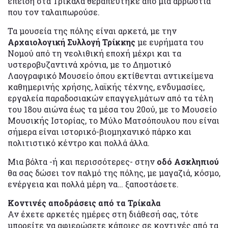
επειδή στα Τρίκαλα θεραπεύτηκε από μια αρρώστια
που τον ταλαιπωρούσε.
Τα μουσεία της πόλης είναι αρκετά, με την
Αρχαιολογική Συλλογή Τρίκκης
με ευρήματα του
Νομού από τη νεολιθική εποχή μέχρι και τα
υστεροβυζαντινά χρόνια, με το Δημοτικό
Λαογραφικό Μουσείο όπου εκτίθενται αντικείμενα
καθημερινής χρήσης, λαϊκής τέχνης, ενδυμασίες,
εργαλεία παραδοσιακών επαγγελμάτων από τα τέλη
του 18ου αιώνα έως τα μέσα του 20ού, με το Μουσείο
Μουσικής Ιστορίας, το Μύλο Ματσόπουλου που είναι
σήμερα είναι ιστορικό-βιομηχανικό πάρκο και
πολιτιστικό κέντρο και πολλά άλλα.
Μια βόλτα -ή και περισσότερες- στην
οδό Ασκληπιού
θα σας δώσει τον παλμό της πόλης, με μαγαζιά, κόσμο,
ενέργεια και πολλά μέρη να… ξαποστάσετε.
Κοντινές αποδράσεις από τα Τρίκαλα
Αν έχετε αρκετές ημέρες στη διάθεσή σας, τότε
μπορείτε να αφιερώσετε κάποιες σε κοντινές από τα