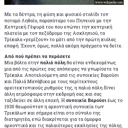
www.wikipedia.com
Με τα δέντρα, τη φύση και φυσικό στολίδι τον
ποταμό Ληθαίο, παραπόταμο του Πηνειού με την
Κεντρική Γέφυρά του που ενώνει την κεντρική
πλατεία με τον πεζόδρομο της Ασκληπιού, τα
Τρίκαλα «γεμίζουν» το μάτι από την πρώτη κιόλας
επαφή. Έχουν, όμως, πολλά ακόμη πράγματα να δείτε.
Από πού πρέπει να περάσετε
Μια βόλτα στην
παλιά πόλη
θα είναι ενδεχομένως
μια από τις πρώτες σας απόπειρες να γνωρίσετε τα
Τρίκαλα. Αποτελούμενη από τις συνοικίες Βαρούσι
και Παλιά Μανάβικα με τους περίτεχνους
αρχιτεκτονικούς ρυθμούς της, η παλιά πόλη δίνει
άλλη ατμόσφαιρα στην εκδρομή σας και σας
ταξιδεύει σε άλλη εποχή. Η
συνοικία Βαρούσι
έως το
1930 θεωρούνταν η αρχοντική συνοικία των
Τρικάλων και σήμερα είναι στο σύνολο της
διατηρητέα, ενώ διακρίνεται για τα όμορφα
αρχοντικά και τις παλαιότερες εκκλησίες της πόλης.