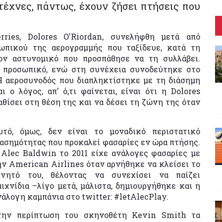
ιτέχνες, πάντως, έχουν ζήσει πτήσεις που
rries, Dolores O'Riordan, συνελήφθη μετά από
ωπικού της αερογραμμής που ταξίδευε, κατά τη
τον αστυνομικό που προσπάθησε να τη συλλάβει.
 προσωπικό, ενώ στη συνέχεια συνοδεύτηκε στο
Η αεροσυνοδός που διαπληκτίστηκε με τη διάσημη
 ο λόγος, απ’ ό,τι φαίνεται, είναι ότι η Dolores
θίσει στη θέση της και να δέσει τη ζώνη της όταν
υτό, όμως, δεν είναι το μοναδικό περιστατικό
ιασημότητας που προκαλεί φασαρίες εν ώρα πτήσης.
 Alec Baldwin το 2011 είχε ανάλογες φασαρίες με
ην American Airlines όταν αρνήθηκε να κλείσει το
ινητό του, θέλοντας να συνεχίσει να παίζει
αιχνίδια –λίγο μετά, μάλιστα, δημιουργήθηκε και η
νάλογη καμπάνια στο twitter: #letAlecPlay.
την περίπτωση του σκηνοθέτη Kevin Smith τα