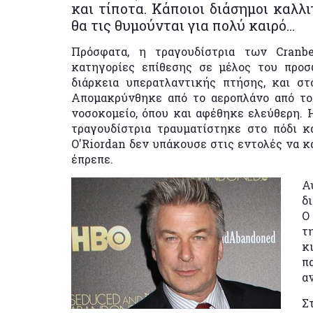
και τίποτα. Κάποιοι διάσημοι καλλ
θα τις θυμούνται για πολύ καιρό…
Πρόσφατα, η τραγουδίστρια των Cranbe
κατηγορίες επίθεσης σε μέλος του προσ
διάρκεια υπερατλαντικής πτήσης, και σ
Απομακρύνθηκε από το αεροπλάνο από το
νοσοκομείο, όπου και αφέθηκε ελεύθερη. 
τραγουδίστρια τραυματίστηκε στο πόδι και
O'Riordan δεν υπάκουσε στις εντολές να κα
έπρεπε.
Α
δ
Ο
τ
κ
π
α
Σ