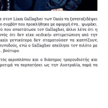
ε στον Liam Gallagher των Oasis να ξαναταξιδέψει
το συμβάν που προκλήθηκε με αφορμή ένα… ψωμάκι.
ύ που αναστάτωσε τον Gallagher, άλλοι λένε ότι η
νός ότι δεν είχε «ειδική» αντιμετώπιση από την
 Oasis γενικότερα δεν σταματούσαν να καπνίζουν,
συνοδούς, ενώ ο Gallagher απείλησε τον πιλότο με
… βούτυρο.
κτός αεροπλάνου και ο διάσημος τραγουδιστής και
ροτιμά να περπατήσει ως την Αυστραλία, παρά να