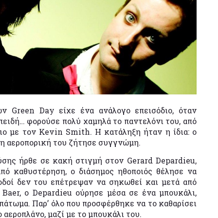
ων Green Day είχε ένα ανάλογο επεισόδιο, όταν
πειδή… φορούσε πολύ χαμηλά το παντελόνι του, από
ιο με τον Kevin Smith. Η κατάληξη ήταν η ίδια: ο
ι η αεροπορική του ζήτησε συγγνώμη.
ύσης ήρθε σε κακή στιγμή στον Gerard Depardieu,
πό καθυστέρηση, ο διάσημος ηθοποιός θέλησε να
οδοί δεν του επέτρεψαν να σηκωθεί και μετά από
Baer, ο Depardieu ούρησε μέσα σε ένα μπουκάλι,
πάτωμα. Παρ’ όλο που προσφέρθηκε να το καθαρίσει
ο αεροπλάνο, μαζί με το μπουκάλι του.