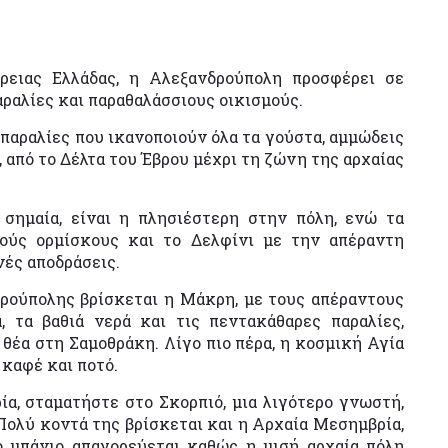
ρειας Ελλάδας, η Αλεξανδρούπολη προσφέρει σε
ραλίες και παραθαλάσσιους οικισμούς.
παραλίες που ικανοποιούν όλα τα γούστα, αμμώδεις
 από το Δέλτα του Έβρου μέχρι τη ζώνη της αρχαίας
σημαία, είναι η πλησιέστερη στην πόλη, ενώ τα
ούς ορμίσκους και το Δελφίνι με την απέραντη
νές αποδράσεις.
δρούπολης βρίσκεται η Μάκρη, με τους απέραντους
 τα βαθιά νερά και τις πεντακάθαρες παραλίες,
θέα στη Σαμοθράκη. Λίγο πιο πέρα, η κοσμική Αγία
καφέ και ποτό.
α, σταματήστε στο Σκορπιό, μια λιγότερο γνωστή,
Πολύ κοντά της βρίσκεται και η Αρχαία Μεσημβρία,
ο μπάνιο απαγορεύεται καθώς η μισή αρχαία πόλη