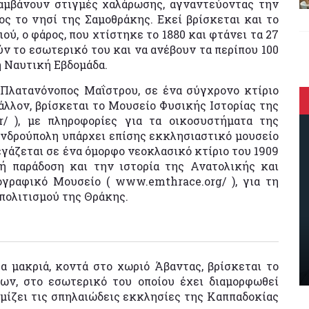
λαμβάνουν στιγμές χαλάρωσης, αγναντεύοντας την
ος το νησί της Σαμοθράκης. Εκεί βρίσκεται και το
ού, ο φάρος, που χτίστηκε το 1880 και φτάνει τα 27
ν το εσωτερικό του και να ανέβουν τα περίπου 100
η Ναυτική Εβδομάδα.
 Πλατανόνοπος Μαΐστρου, σε ένα σύγχρονο κτίριο
λλον, βρίσκεται το Μουσείο Φυσικής Ιστορίας της
.gr/ ), με πληροφορίες για τα οικοσυστήματα της
ανδρούπολη υπάρχει επίσης εκκλησιαστικό μουσείο
γάζεται σε ένα όμορφο νεοκλασικό κτίριο του 1909
ή παράδοση και την ιστορία της Ανατολικής και
ογραφικό Μουσείο ( www.emthrace.org/ ), για τη
 πολιτισμού της Θράκης.
α μακριά, κοντά στο χωριό Άβαντας, βρίσκεται το
ν, στο εσωτερικό του οποίου έχει διαμορφωθεί
μίζει τις σπηλαιώδεις εκκλησίες της Καππαδοκίας