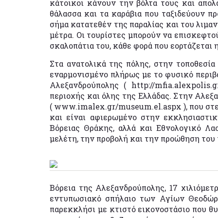
κάτοικοι κάνουν την βόλτα τους και απο
θάλασσα και τα καράβια που ταξιδεύουν πρ
σήμα κατατεθέν της παραλίας και του λιμανι
μέτρα. Οι τουρίστες μπορούν να επισκεφτού
σκαλοπάτια του, κάθε φορά που εορτάζεται 
Στα ανατολικά της πόλης, στην τοποθεσία
εναρμονισμένο πλήρως με το φυσικό περιβά
Αλεξανδρούπολης ( http://mfia.alexpolis
περιοχής και όλης της Ελλάδας. Στην Αλεξ
( www.imalex.gr/museum.el.aspx ), που στε
και είναι αφιερωμένο στην εκκλησιαστικ
Βόρειας Θράκης, αλλά και Εθνολογικό Λα
μελέτη, την προβολή και την προώθηση του
Βόρεια της Αλεξανδρούπολης, 17 χιλιόμετρ
εντυπωσιακό σπήλαιο των Αγίων Θεοδώρω
παρεκκλήσι με κτιστό εικονοστάσιο που θυ