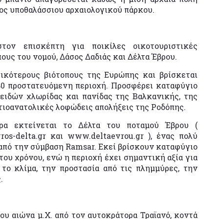
δος υποθαλάσσιου αρχαιολογικού πάρκου.
ον επισκέπτη για ποικίλες οικοτουριστικές
ους του νομού, Δάσος Δαδιάς και Δέλτα Έβρου.
ικότερους βιότοπους της Ευρώπης και βρίσκεται
80 προστατευόμενη περιοχή. Προσφέρει καταφύγιο
ειδών χλωρίδας και πανίδας της Βαλκανικής, της
οτιοανατολικές λοφώδεις απολήξεις της Ροδόπης.
ερα εκτείνεται το Δέλτα του ποταμού Έβρου (
os-delta.gr και www.deltaevrou.gr ), ένας πολύ
από την σύμβαση Ramsar. Εκεί βρίσκουν καταφύγιο
 του χρόνου, ενώ η περιοχή έχει σημαντική αξία για
 το κλίμα, την προστασία από τις πλημμύρες, την
.
ου αιώνα μ.Χ. από τον αυτοκράτορα Τραϊανό, κοντά