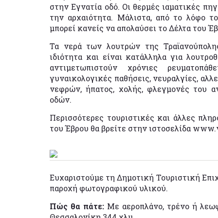
στην Εγνατία οδό. Οι θερμές ιαματικές πη
την αρχαιότητα. Μάλιστα, από το λόφο το
μπορεί κανείς να απολαύσει το Δέλτα του Έβ
Τα νερά των λουτρών της Τραϊανούπολη
ιδιότητα και είναι κατάλληλα για λουτροθ
αντιμετωπιστούν χρόνιες ρευματοπάθ
γυναικολογικές παθήσεις, νευραλγίες, αλλ
νεφρών, ήπατος, χολής, φλεγμονές του 
οδών.
Περισσότερες τουριστικές και άλλες πληρ
του Έβρου θα βρείτε στην ιστοσελίδα www.vi
Ευχαριστούμε τη Δημοτική Τουριστική Επιχ
παροχή φωτογραφικού υλικού.
Πώς θα πάτε:
Με αεροπλάνο, τρένο ή λεωφ
Θεσσαλονίκη 344 χλμ..