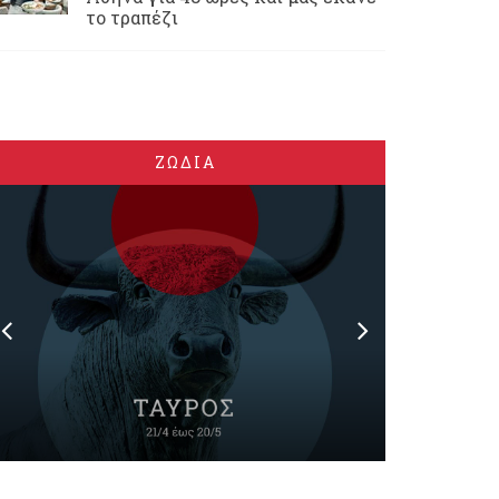
το τραπέζι
ΖΩΔΙΑ