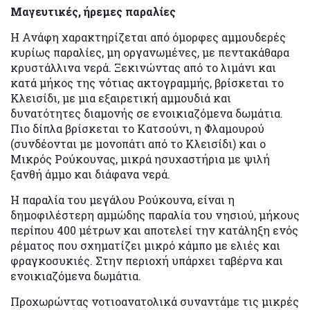
Μαγευτικές, ήρεμες παραλίες
Η Ανάφη χαρακτηρίζεται από όμορφες αμμουδερές
κυρίως παραλίες, μη οργανωμένες, με πεντακάθαρα
κρυστάλλινα νερά. Ξεκινώντας από το λιμάνι και
κατά μήκος της νότιας ακτογραμμής, βρίσκεται το
Κλεισίδι, με μια εξαιρετική αμμουδιά και
δυνατότητες διαμονής σε ενοικιαζόμενα δωμάτια.
Πιο δίπλα βρίσκεται το Κατσούνι, η Φλαμουρού
(συνδέονται με μονοπάτι από το Κλεισίδι) και ο
Μικρός Ρούκουνας, μικρά ησυχαστήρια με ψιλή
ξανθή άμμο και διάφανα νερά.
Η παραλία του μεγάλου Ρούκουνα, είναι η
δημοφιλέστερη αμμώδης παραλία του νησιού, μήκους
περίπου 400 μέτρων και αποτελεί την κατάληξη ενός
ρέματος που σχηματίζει μικρό κάμπο με ελιές και
φραγκοσυκιές. Στην περιοχή υπάρχει ταβέρνα και
ενοικιαζόμενα δωμάτια.
Προχωρώντας νοτιοανατολικά συναντάμε τις μικρές