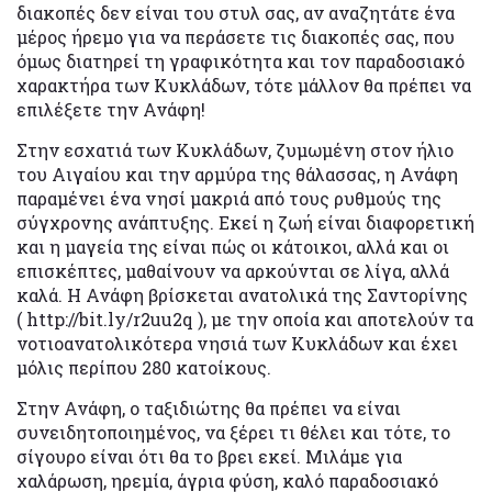
διακοπές δεν είναι του στυλ σας, αν αναζητάτε ένα
μέρος ήρεμο για να περάσετε τις διακοπές σας, που
όμως διατηρεί τη γραφικότητα και τον παραδοσιακό
χαρακτήρα των Κυκλάδων, τότε μάλλον θα πρέπει να
επιλέξετε την Ανάφη!
Στην εσχατιά των Κυκλάδων, ζυμωμένη στον ήλιο
του Αιγαίου και την αρμύρα της θάλασσας, η Ανάφη
παραμένει ένα νησί μακριά από τους ρυθμούς της
σύγχρονης ανάπτυξης. Eκεί η ζωή είναι διαφορετική
και η μαγεία της είναι πώς οι κάτοικοι, αλλά και οι
επισκέπτες, μαθαίνουν να αρκούνται σε λίγα, αλλά
καλά. Η Ανάφη βρίσκεται ανατολικά της Σαντορίνης
( http://bit.ly/r2uu2q ), με την οποία και αποτελούν τα
νοτιοανατολικότερα νησιά των Κυκλάδων και έχει
μόλις περίπου 280 κατοίκους.
Στην Ανάφη, ο ταξιδιώτης θα πρέπει να είναι
συνειδητοποιημένος, να ξέρει τι θέλει και τότε, το
σίγουρο είναι ότι θα το βρει εκεί. Μιλάμε για
χαλάρωση, ηρεμία, άγρια φύση, καλό παραδοσιακό