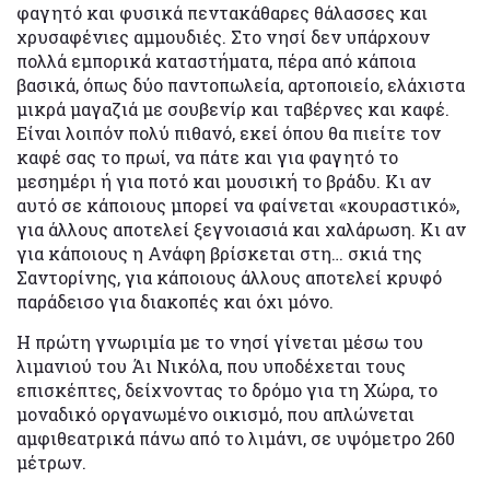
φαγητό και φυσικά πεντακάθαρες θάλασσες και
χρυσαφένιες αμμουδιές. Στο νησί δεν υπάρχουν
πολλά εμπορικά καταστήματα, πέρα από κάποια
βασικά, όπως δύο παντοπωλεία, αρτοποιείο, ελάχιστα
μικρά μαγαζιά με σουβενίρ και ταβέρνες και καφέ.
Είναι λοιπόν πολύ πιθανό, εκεί όπου θα πιείτε τον
καφέ σας το πρωί, να πάτε και για φαγητό το
μεσημέρι ή για ποτό και μουσική το βράδυ. Κι αν
αυτό σε κάποιους μπορεί να φαίνεται «κουραστικό»,
για άλλους αποτελεί ξεγνοιασιά και χαλάρωση. Κι αν
για κάποιους η Ανάφη βρίσκεται στη… σκιά της
Σαντορίνης, για κάποιους άλλους αποτελεί κρυφό
παράδεισο για διακοπές και όχι μόνο.
Η πρώτη γνωριμία με το νησί γίνεται μέσω του
λιμανιού του Άι Νικόλα, που υποδέχεται τους
επισκέπτες, δείχνοντας το δρόμο για τη Χώρα, το
μοναδικό οργανωμένο οικισμό, που απλώνεται
αμφιθεατρικά πάνω από το λιμάνι, σε υψόμετρο 260
μέτρων.