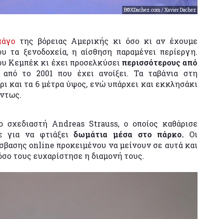
Β©XDachez.com / Xavier Dachez
πάγο
της βόρειας Αμερικής κι όσο κι αν έχουμε
υ τα ξενοδοχεία, η αίσθηση παραμένει περίεργη.
του Κεμπέκ κι έχει προσελκύσει
περισσότερους από
ς
από το 2001 που έχει ανοίξει. Τα ταβάνια στη
 και τα 6 μέτρα ύψος, ενώ υπάρχει και εκκλησάκι
όντως.
 σχεδιαστή Andreas Strauss, ο οποίος καθάρισε
σε για να φτιάξει
δωμάτια μέσα στο πάρκο.
Οι
βασης online προκειμένου να μείνουν σε αυτά και
σο τους ευχαρίστησε η διαμονή τους.