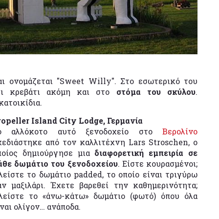
ι ονομάζεται "Sweet Willy". Στο εσωτερικό του
χει κρεβάτι ακόμη και στο
στόμα του σκύλου
.
κατοικίδια.
ropeller Island City Lodge, Γερμανία
ο αλλόκοτο αυτό ξενοδοχείο στο
Βερολίνο
χεδιάστηκε από τον καλλιτέχνη Lars Stroschen, ο
ποίος δημιούργησε μια
διαφορετική εμπειρία σε
άθε δωμάτιο του ξενοδοχείου
. Είστε κουρασμένοι;
λείστε το δωμάτιο padded, το οποίο είναι τριγύρω
αν μαξιλάρι. Έχετε βαρεθεί την καθημερινότητα;
λείστε το «άνω-κάτω» δωμάτιο (φωτό) όπου όλα
ίναι ολίγον… ανάποδα.