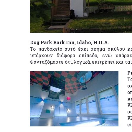
Dog Park Bark Inn, Idaho, Η.Π.Α.
Το πανδοχείο αυτό έχει σχήμα σκύλου κα
υπάρχουν διάφορα επίπεδα, ενώ υπάρ
Φανταζόμαστε ότι, λογικά, επιτρέπει και τα 
P
Τ
σ
ο
κ
Κ
σ
Κ
ε