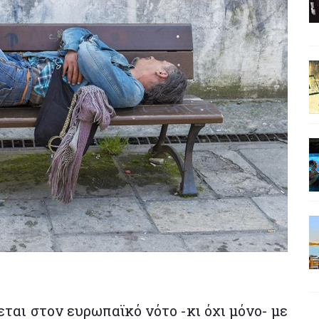
ται στον ευρωπαϊκό νότο -κι όχι μόνο- με