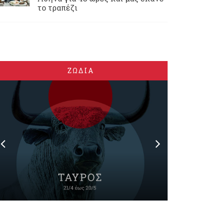
το τραπέζι
ΖΩΔΙΑ