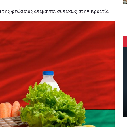
α της φτώχειας ανεβαίνει συνεχώς στην Κροατία.