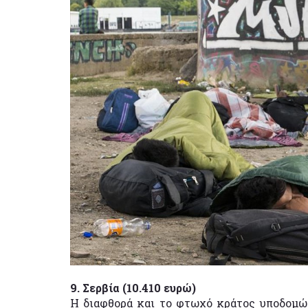
9. Σερβία (10.410 ευρώ)
Η διαφθορά και το φτωχό κράτος υποδομώ